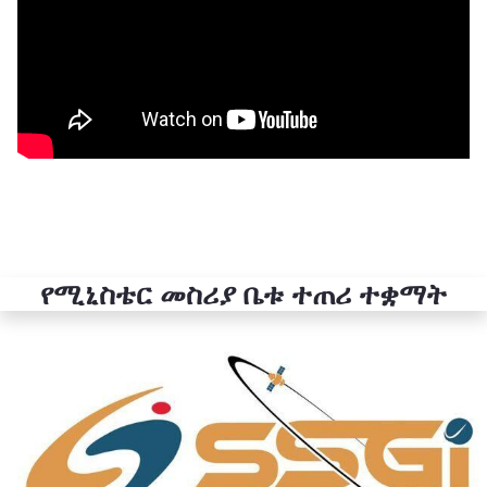
የሚኒስቴር መስሪያ ቤቱ ተጠሪ ተቋማት