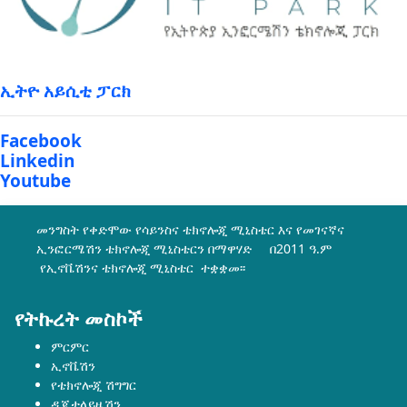
ኢትዮ አይሲቲ ፓርክ
Facebook
Linkedin
Youtube
መንግስት የቀድሞው የሳይንስና ቴክኖሎጂ ሚኒስቴር እና የመገናኛና
ኢንፎርሜሽን ቴክኖሎጂ ሚኒስቴርን በማዋሃድ በ2011 ዓ.ም
የኢኖቬሽንና ቴክኖሎጂ ሚኒስቴር ተቋቋመ፡፡
የትኩረት መስኮች
ምርምር
ኢኖቬሽን
የቴክኖሎጂ ሽግግር
ዲጂታላይዜሽን