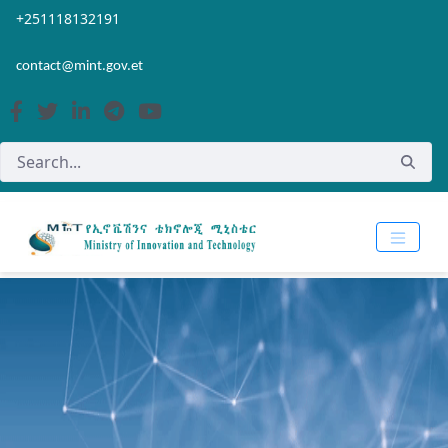
Skip to Main Content
Open Accessibility Menu
+251118132191
contact@mint.gov.et