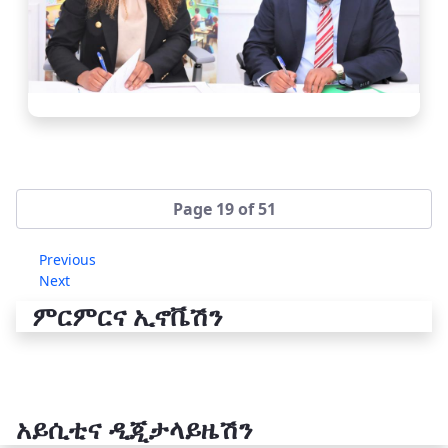
Page 19 of 51
Previous
Next
ምርምርና ኢኖቬሽን
አይሲቲና ዲጂታላይዜሽን