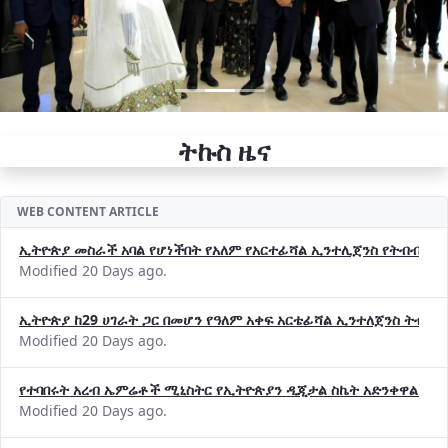
ትኩስ ዜና
WEB CONTENT ARTICLE
ኢትዮጵያ መስራች አባል የሆነችበት የአለም የአርተፊሻል ኢንተሊጀንስ የትብብር ድርጅት (
Modified 20 Days ago.
ኢትዮጵያ ከ29 ሀገራት ጋር በመሆን የዓለም አቀፍ አርቴፊሻል ኢንተለጀንስ ትብብ
Modified 20 Days ago.
የተባበሩት አረብ ኤምሬቶች ሚኒስትር የኢትዮጵያን ዲጂታል ስኬት አድንቀዋል —የ
Modified 20 Days ago.