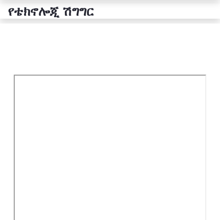
የቴክኖሎጂ ሽግግር