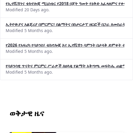
የኢኖቬሽንና ቴክኖሎጂ ሚኒስቴር የ2018 በጀት ዓመት የዕቅድ አፈጻጸምና የቀጣይ 
Modified 20 Days ago.
ኢትዮጵያና አልጄሪያ በምርምር፣ በልማትና በስታርታፕ ዘርፎች በጋራ ለመስራት መከሩ
Modified 5 Months ago.
የ2026 የአፍሪካ የሳይንስ፣ ቴክኖሎጂ እና ኢኖቬሽን ሳምንት በታላቅ ድምቀት ተጠና
Modified 5 Months ago.
የሳይንሳዊ ጥናትና ምርምር ሥራዎች ለዘላቂ የልማት አቅጣጫ መፍትሔ ጠቋሚ መ
Modified 5 Months ago.
ወቅታዊ ዜና