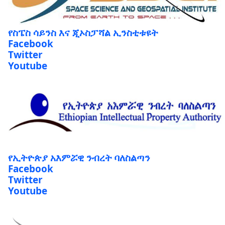
የስፔስ ሳይንስ እና ጂኦስፓሻል ኢንስቲቱዩት
Facebook
Twitter
Youtube
የኢትዮጵያ አእምሯዊ ንብረት ባለስልጣን
Facebook
Twitter
Youtube