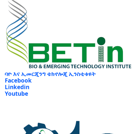
ባዮ እና ኢመርጂንግ ቴክኖሎጂ ኢንስቲቱዩት
Facebook
Linkedin
Youtube