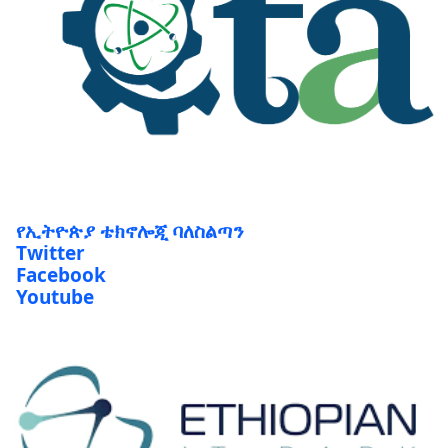
የኢትዮጵያ ቴክኖሎጂ ባለስልጣን
Twitter
Facebook
Youtube