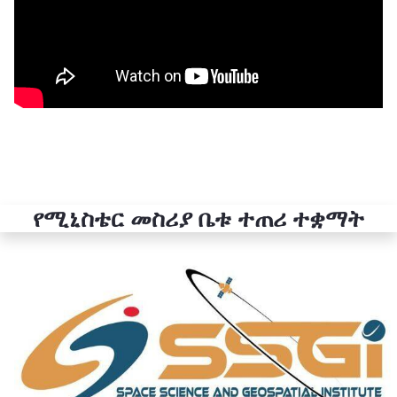
የሚኒስቴር መስሪያ ቤቱ ተጠሪ ተቋማት