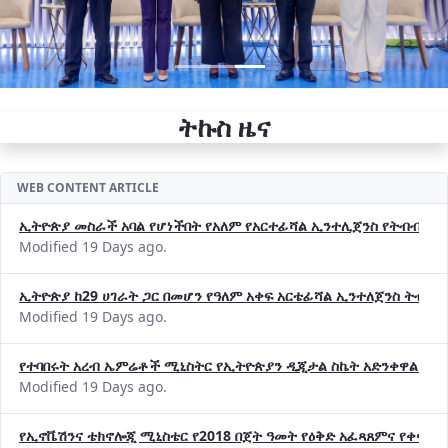
ትኩስ ዜና
WEB CONTENT ARTICLE
ኢትዮጵያ መስራች አባል የሆነችበት የአለም የአርተፊሻል ኢንተሊጀንስ የትብብር ድርጅት (
Modified 19 Days ago.
ኢትዮጵያ ከ29 ሀገራት ጋር በመሆን የዓለም አቀፍ አርቴፊሻል ኢንተለጀንስ ትብብ
Modified 19 Days ago.
የተባበሩት አረብ ኤምሬቶች ሚኒስትር የኢትዮጵያን ዲጂታል ስኬት አድንቀዋል —የ
Modified 19 Days ago.
የኢኖቬሽንና ቴክኖሎጂ ሚኒስቴር የ2018 በጀት ዓመት የዕቅድ አፈጻጸምና የቀጣይ 