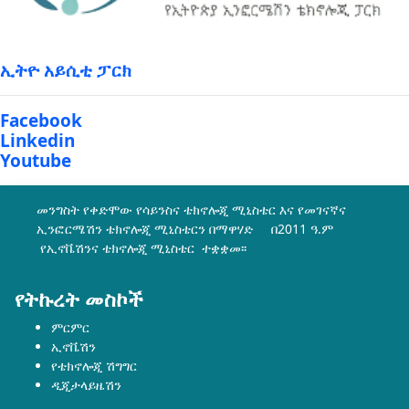
ኢትዮ አይሲቲ ፓርክ
Facebook
Linkedin
Youtube
መንግስት የቀድሞው የሳይንስና ቴክኖሎጂ ሚኒስቴር እና የመገናኛና
ኢንፎርሜሽን ቴክኖሎጂ ሚኒስቴርን በማዋሃድ በ2011 ዓ.ም
የኢኖቬሽንና ቴክኖሎጂ ሚኒስቴር ተቋቋመ፡፡
የትኩረት መስኮች
ምርምር
ኢኖቬሽን
የቴክኖሎጂ ሽግግር
ዲጂታላይዜሽን