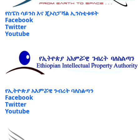
የስፔስ ሳይንስ እና ጂኦስፓሻል ኢንስቲቱዩት
Facebook
Twitter
Youtube
የኢትዮጵያ አእምሯዊ ንብረት ባለስልጣን
Facebook
Twitter
Youtube