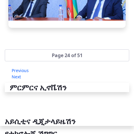
Page 24 of 51
Previous
Next
ምርምርና ኢኖቬሽን
አይሲቲና ዲጂታላይዜሽን
የቴክኖሎጂ ሽግግር