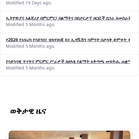
Modified 19 Days ago.
ኢትዮጵያና አልጄሪያ በምርምር፣ በልማትና በስታርታፕ ዘርፎች በጋራ ለመስራት መከሩ
Modified 5 Months ago.
የ2026 የአፍሪካ የሳይንስ፣ ቴክኖሎጂ እና ኢኖቬሽን ሳምንት በታላቅ ድምቀት ተጠና
Modified 5 Months ago.
የሳይንሳዊ ጥናትና ምርምር ሥራዎች ለዘላቂ የልማት አቅጣጫ መፍትሔ ጠቋሚ መ
Modified 5 Months ago.
ወቅታዊ ዜና