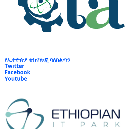
የኢትዮጵያ ቴክኖሎጂ ባለስልጣን
Twitter
Facebook
Youtube