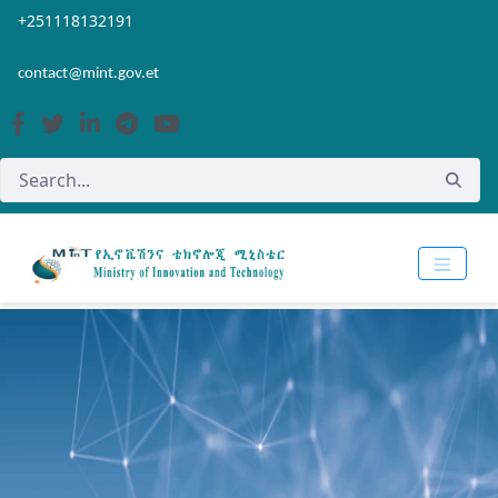
Skip to Main Content
Open Accessibility Menu
+251118132191
contact@mint.gov.et