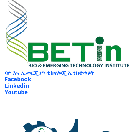
ባዮ እና ኢመርጂንግ ቴክኖሎጂ ኢንስቲቱዩት
Facebook
Linkedin
Youtube