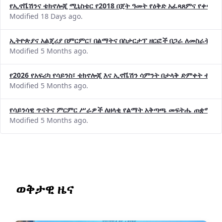
የኢኖቬሽንና ቴክኖሎጂ ሚኒስቴር የ2018 በጀት ዓመት የዕቅድ አፈጻጸምና የቀጣይ 
Modified 18 Days ago.
ኢትዮጵያና አልጄሪያ በምርምር፣ በልማትና በስታርታፕ ዘርፎች በጋራ ለመስራት መከሩ
Modified 5 Months ago.
የ2026 የአፍሪካ የሳይንስ፣ ቴክኖሎጂ እና ኢኖቬሽን ሳምንት በታላቅ ድምቀት ተጠና
Modified 5 Months ago.
የሳይንሳዊ ጥናትና ምርምር ሥራዎች ለዘላቂ የልማት አቅጣጫ መፍትሔ ጠቋሚ መ
Modified 5 Months ago.
ወቅታዊ ዜና