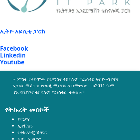
ኢትዮ አይሲቲ ፓርክ
Facebook
Linkedin
Youtube
መንግስት የቀድሞው የሳይንስና ቴክኖሎጂ ሚኒስቴር እና የመገናኛና
ኢንፎርሜሽን ቴክኖሎጂ ሚኒስቴርን በማዋሃድ በ2011 ዓ.ም
የኢኖቬሽንና ቴክኖሎጂ ሚኒስቴር ተቋቋመ፡፡
የትኩረት መስኮች
ምርምር
ኢኖቬሽን
የቴክኖሎጂ ሽግግር
ዲጂታላይዜሽን