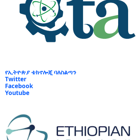
የኢትዮጵያ ቴክኖሎጂ ባለስልጣን
Twitter
Facebook
Youtube