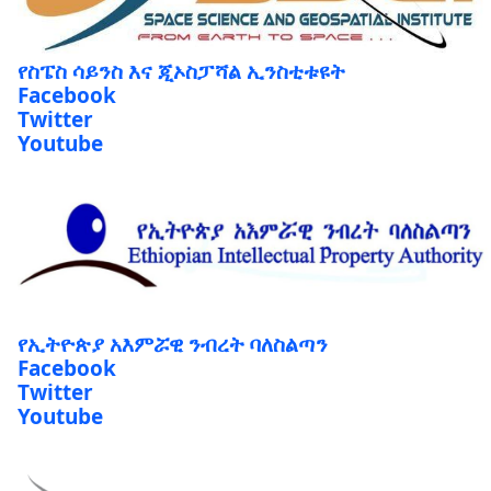
የስፔስ ሳይንስ እና ጂኦስፓሻል ኢንስቲቱዩት
Facebook
Twitter
Youtube
የኢትዮጵያ አእምሯዊ ንብረት ባለስልጣን
Facebook
Twitter
Youtube