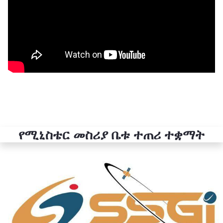
የሚኒስቴር መስሪያ ቤቱ ተጠሪ ተቋማት