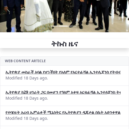
ትኩስ ዜና
WEB CONTENT ARTICLE
ኢትዮጵያ መስራች አባል የሆነችበት የአለም የአርተፊሻል ኢንተሊጀንስ የትብብር ድርጅት (
Modified 18 Days ago.
ኢትዮጵያ ከ29 ሀገራት ጋር በመሆን የዓለም አቀፍ አርቴፊሻል ኢንተለጀንስ ትብብ
Modified 18 Days ago.
የተባበሩት አረብ ኤምሬቶች ሚኒስትር የኢትዮጵያን ዲጂታል ስኬት አድንቀዋል —የ
Modified 18 Days ago.