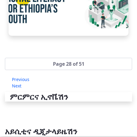
Page 28 of 51
Previous
Next
ምርምርና ኢኖቬሽን
አይሲቲና ዲጂታላይዜሽን