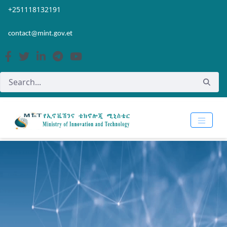
Skip to Main Content
Open Accessibility Menu
+251118132191
contact@mint.gov.et