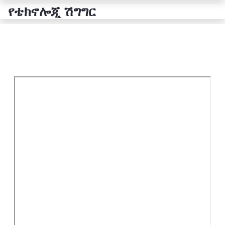
የቴክኖሎጂ ሽግግር