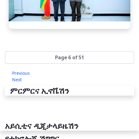
Page 6 of 51
Previous
Next
ምርምርና ኢኖቬሽን
አይሲቲና ዲጂታላይዜሽን
የቴክኖሎጂ ሽግግር