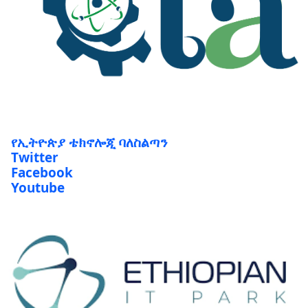
የኢትዮጵያ ቴክኖሎጂ ባለስልጣን
Twitter
Facebook
Youtube