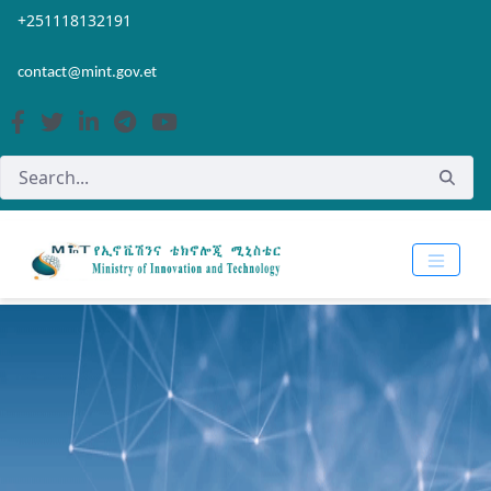
Skip to Main Content
Open Accessibility Menu
+251118132191
contact@mint.gov.et