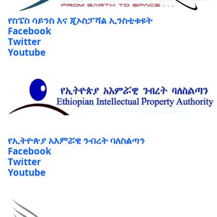
የስፔስ ሳይንስ እና ጂኦስፓሻል ኢንስቲቱዩት
Facebook
Twitter
Youtube
የኢትዮጵያ አእምሯዊ ንብረት ባለስልጣን
Facebook
Twitter
Youtube