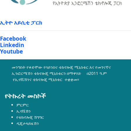
ኢትዮ አይሲቲ ፓርክ
Facebook
Linkedin
Youtube
መንግስት የቀድሞው የሳይንስና ቴክኖሎጂ ሚኒስቴር እና የመገናኛና
ኢንፎርሜሽን ቴክኖሎጂ ሚኒስቴርን በማዋሃድ በ2011 ዓ.ም
የኢኖቬሽንና ቴክኖሎጂ ሚኒስቴር ተቋቋመ፡፡
የትኩረት መስኮች
ምርምር
ኢኖቬሽን
የቴክኖሎጂ ሽግግር
ዲጂታላይዜሽን