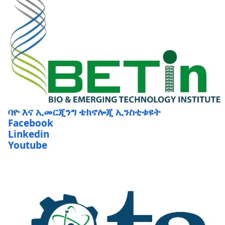
ባዮ እና ኢመርጂንግ ቴክኖሎጂ ኢንስቲቱዩት
Facebook
Linkedin
Youtube