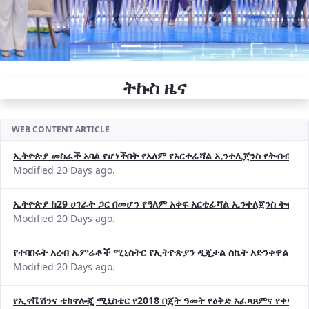
ትኩስ ዜና
WEB CONTENT ARTICLE
ኢትዮጵያ መስራች አባል የሆነችበት የአለም የአርተፊሻል ኢንተሊጀንስ የትብብር ድርጅት (
Modified 20 Days ago.
ኢትዮጵያ ከ29 ሀገራት ጋር በመሆን የዓለም አቀፍ አርቴፊሻል ኢንተለጀንስ ትብብ
Modified 20 Days ago.
የተባበሩት አረብ ኤምሬቶች ሚኒስትር የኢትዮጵያን ዲጂታል ስኬት አድንቀዋል —የ
Modified 20 Days ago.
የኢኖቬሽንና ቴክኖሎጂ ሚኒስቴር የ2018 በጀት ዓመት የዕቅድ አፈጻጸምና የቀጣይ 