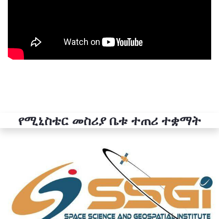
የሚኒስቴር መስሪያ ቤቱ ተጠሪ ተቋማት