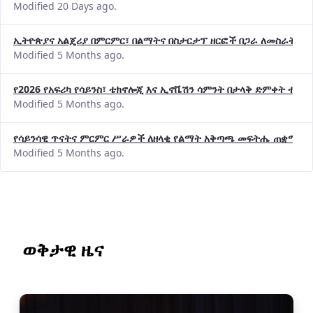
Modified 20 Days ago.
ኢትዮጵያና አልጄሪያ በምርምር፣ በልማትና በስታርታፕ ዘርፎች በጋራ ለመስራት መከሩ
Modified 5 Months ago.
የ2026 የአፍሪካ የሳይንስ፣ ቴክኖሎጂ እና ኢኖቬሽን ሳምንት በታላቅ ድምቀት ተጠና
Modified 5 Months ago.
የሳይንሳዊ ጥናትና ምርምር ሥራዎች ለዘላቂ የልማት አቅጣጫ መፍትሔ ጠቋሚ መ
Modified 5 Months ago.
ወቅታዊ ዜና