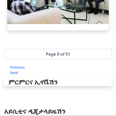
Page 9 of 51
Previous
Next
ምርምርና ኢኖቬሽን
አይሲቲና ዲጂታላይዜሽን