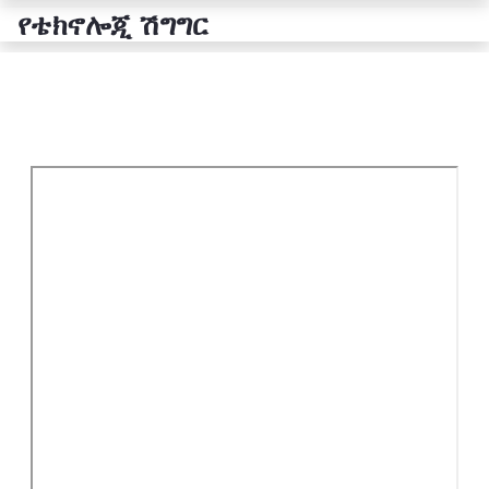
የቴክኖሎጂ ሽግግር