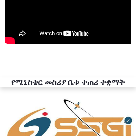
የሚኒስቴር መስሪያ ቤቱ ተጠሪ ተቋማት