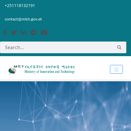
Skip to Main Content
Open Accessibility Menu
+251118132191
contact@mint.gov.et