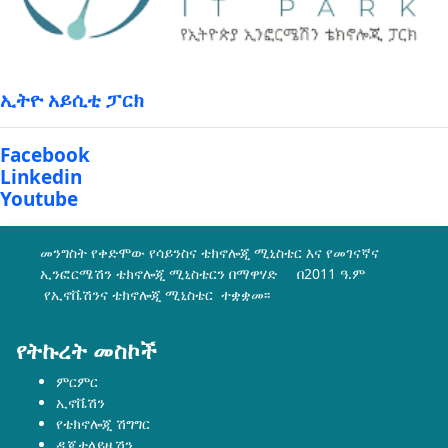
ኢትዮ አይሲቲ ፓርክ
Facebook
Linkedin
Youtube
መንግስት የቀድሞው የሳይንስና ቴክኖሎጂ ሚኒስቴር እና የመገናኛና
ኢንፎርሜሽን ቴክኖሎጂ ሚኒስቴርን በማዋሃድ በ2011 ዓ.ም
የኢኖቬሽንና ቴክኖሎጂ ሚኒስቴር ተቋቋመ፡፡
የትኩረት መስኮች
ምርምር
ኢኖቬሽን
የቴክኖሎጂ ሽግግር
ዲጂታላይዜሽን