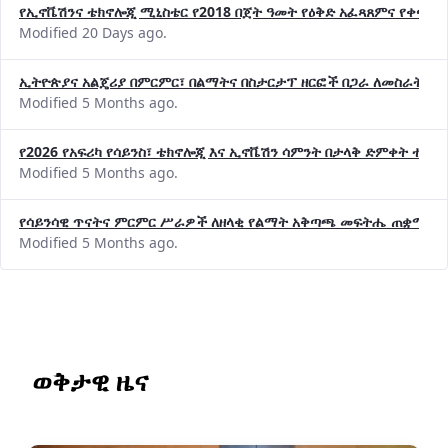
የኢኖቬሽንና ቴክኖሎጂ ሚኒስቴር የ2018 በጀት ዓመት የዕቅድ አፈጻጸምና የቀጣይ 
Modified 20 Days ago.
ኢትዮጵያና አልጄሪያ በምርምር፣ በልማትና በስታርታፕ ዘርፎች በጋራ ለመስራት መከሩ
Modified 5 Months ago.
የ2026 የአፍሪካ የሳይንስ፣ ቴክኖሎጂ እና ኢኖቬሽን ሳምንት በታላቅ ድምቀት ተጠና
Modified 5 Months ago.
የሳይንሳዊ ጥናትና ምርምር ሥራዎች ለዘላቂ የልማት አቅጣጫ መፍትሔ ጠቋሚ መ
Modified 5 Months ago.
ወቅታዊ ዜና