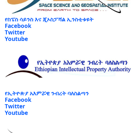
የስፔስ ሳይንስ እና ጂኦስፓሻል ኢንስቲቱዩት
Facebook
Twitter
Youtube
የኢትዮጵያ አእምሯዊ ንብረት ባለስልጣን
Facebook
Twitter
Youtube