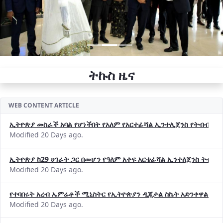
ትኩስ ዜና
WEB CONTENT ARTICLE
ኢትዮጵያ መስራች አባል የሆነችበት የአለም የአርተፊሻል ኢንተሊጀንስ የትብብር ድርጅት (
Modified 20 Days ago.
ኢትዮጵያ ከ29 ሀገራት ጋር በመሆን የዓለም አቀፍ አርቴፊሻል ኢንተለጀንስ ትብብ
Modified 20 Days ago.
የተባበሩት አረብ ኤምሬቶች ሚኒስትር የኢትዮጵያን ዲጂታል ስኬት አድንቀዋል —የ
Modified 20 Days ago.