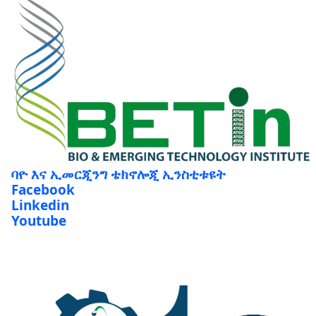
ባዮ እና ኢመርጂንግ ቴክኖሎጂ ኢንስቲቱዩት
Facebook
Linkedin
Youtube