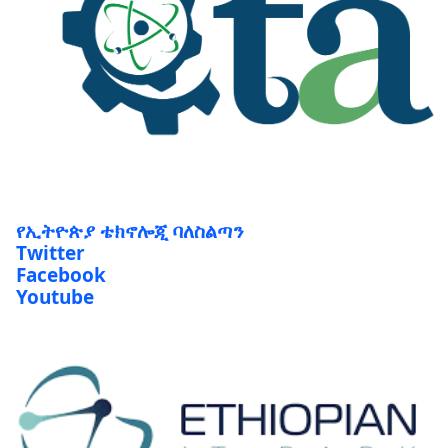
የኢትዮጵያ ቴክኖሎጂ ባለስልጣን
Twitter
Facebook
Youtube