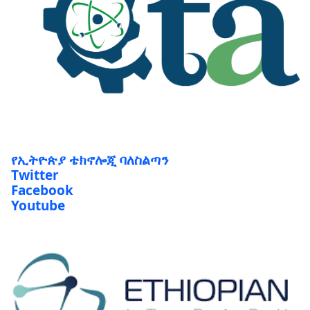
የኢትዮጵያ ቴክኖሎጂ ባለስልጣን
Twitter
Facebook
Youtube