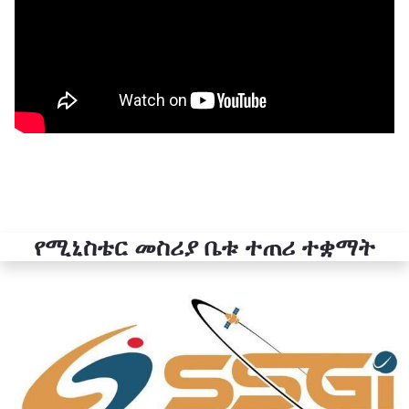
የሚኒስቴር መስሪያ ቤቱ ተጠሪ ተቋማት