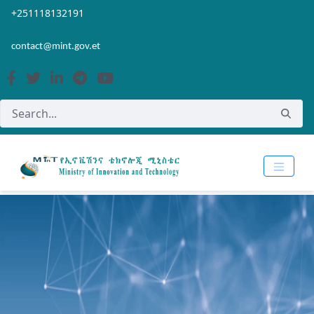
Skip to Main Content
Open Accessibility Menu
+251118132191
contact@mint.gov.et