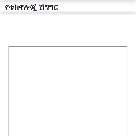
የቴክኖሎጂ ሽግግር