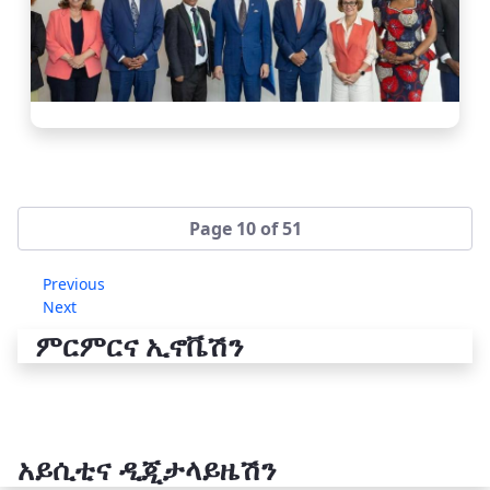
Page 10 of 51
Previous
Next
ምርምርና ኢኖቬሽን
አይሲቲና ዲጂታላይዜሽን