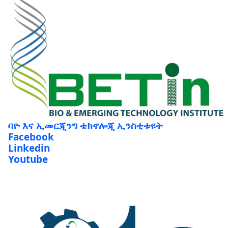
ባዮ እና ኢመርጂንግ ቴክኖሎጂ ኢንስቲቱዩት
Facebook
Linkedin
Youtube