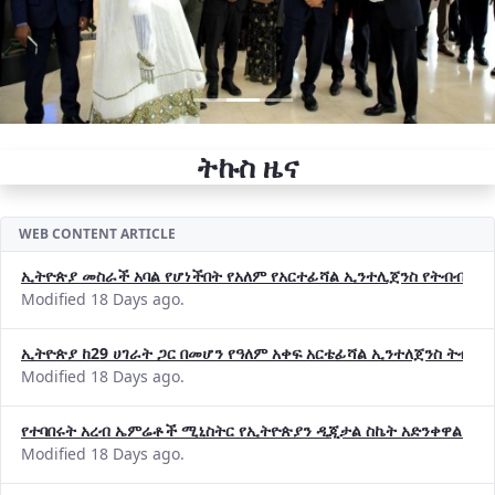
ትኩስ ዜና
WEB CONTENT ARTICLE
ኢትዮጵያ መስራች አባል የሆነችበት የአለም የአርተፊሻል ኢንተሊጀንስ የትብብር ድርጅት (
Modified 18 Days ago.
ኢትዮጵያ ከ29 ሀገራት ጋር በመሆን የዓለም አቀፍ አርቴፊሻል ኢንተለጀንስ ትብብ
Modified 18 Days ago.
የተባበሩት አረብ ኤምሬቶች ሚኒስትር የኢትዮጵያን ዲጂታል ስኬት አድንቀዋል —የ
Modified 18 Days ago.