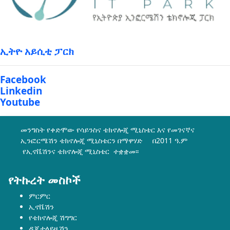
ኢትዮ አይሲቲ ፓርክ
Facebook
Linkedin
Youtube
መንግስት የቀድሞው የሳይንስና ቴክኖሎጂ ሚኒስቴር እና የመገናኛና
ኢንፎርሜሽን ቴክኖሎጂ ሚኒስቴርን በማዋሃድ በ2011 ዓ.ም
የኢኖቬሽንና ቴክኖሎጂ ሚኒስቴር ተቋቋመ፡፡
የትኩረት መስኮች
ምርምር
ኢኖቬሽን
የቴክኖሎጂ ሽግግር
ዲጂታላይዜሽን