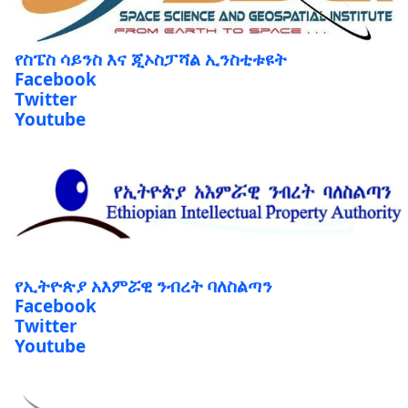
የስፔስ ሳይንስ እና ጂኦስፓሻል ኢንስቲቱዩት
Facebook
Twitter
Youtube
የኢትዮጵያ አእምሯዊ ንብረት ባለስልጣን
Facebook
Twitter
Youtube