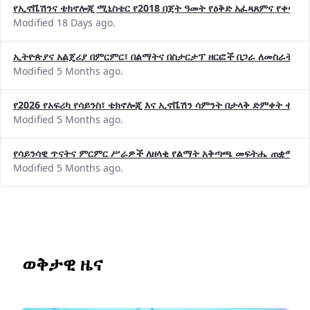
የኢኖቬሽንና ቴክኖሎጂ ሚኒስቴር የ2018 በጀት ዓመት የዕቅድ አፈጻጸምና የቀጣይ 
Modified 18 Days ago.
ኢትዮጵያና አልጄሪያ በምርምር፣ በልማትና በስታርታፕ ዘርፎች በጋራ ለመስራት መከሩ
Modified 5 Months ago.
የ2026 የአፍሪካ የሳይንስ፣ ቴክኖሎጂ እና ኢኖቬሽን ሳምንት በታላቅ ድምቀት ተጠና
Modified 5 Months ago.
የሳይንሳዊ ጥናትና ምርምር ሥራዎች ለዘላቂ የልማት አቅጣጫ መፍትሔ ጠቋሚ መ
Modified 5 Months ago.
ወቅታዊ ዜና