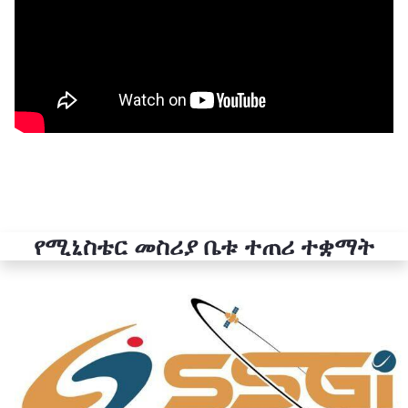
የሚኒስቴር መስሪያ ቤቱ ተጠሪ ተቋማት