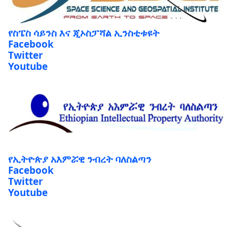
የስፔስ ሳይንስ እና ጂኦስፓሻል ኢንስቲቱዩት
Facebook
Twitter
Youtube
የኢትዮጵያ አእምሯዊ ንብረት ባለስልጣን
Facebook
Twitter
Youtube