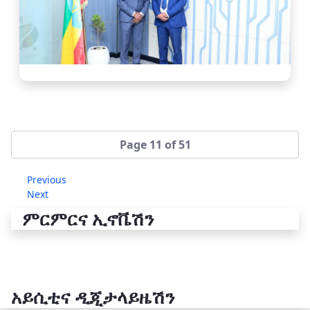
Page 11 of 51
Previous
Next
ምርምርና ኢኖቬሽን
አይሲቲና ዲጂታላይዜሽን
የቴክኖሎጂ ሽግግር