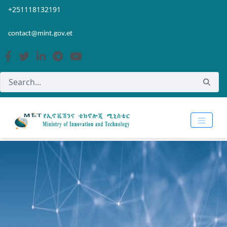
Skip to Main Content
Open Accessibility Menu
+251118132191
contact@mint.gov.et