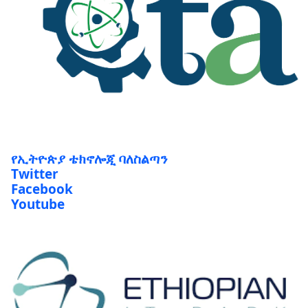
የኢትዮጵያ ቴክኖሎጂ ባለስልጣን
Twitter
Facebook
Youtube