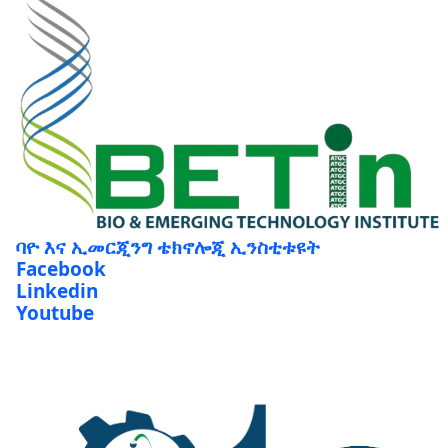
ባዮ እና ኢመርጂንግ ቴክኖሎጂ ኢንስቲቱዩት
Facebook
Linkedin
Youtube