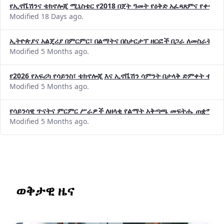
Modified 18 Days ago.
ኢትዮጵያና አልጄሪያ በምርምር፣ በልማትና በስታርታፕ ዘርፎች በጋራ ለመስራት መከሩ
Modified 5 Months ago.
የ2026 የአፍሪካ የሳይንስ፣ ቴክኖሎጂ እና ኢኖቬሽን ሳምንት በታላቅ ድምቀት ተጠና
Modified 5 Months ago.
የሳይንሳዊ ጥናትና ምርምር ሥራዎች ለዘላቂ የልማት አቅጣጫ መፍትሔ ጠቋሚ መ
Modified 5 Months ago.
ወቅታዊ ዜና