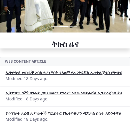
ትኩስ ዜና
WEB CONTENT ARTICLE
ኢትዮጵያ መስራች አባል የሆነችበት የአለም የአርተፊሻል ኢንተሊጀንስ የትብብር ድርጅት (
Modified 18 Days ago.
ኢትዮጵያ ከ29 ሀገራት ጋር በመሆን የዓለም አቀፍ አርቴፊሻል ኢንተለጀንስ ትብብ
Modified 18 Days ago.
የተባበሩት አረብ ኤምሬቶች ሚኒስትር የኢትዮጵያን ዲጂታል ስኬት አድንቀዋል —የ
Modified 18 Days ago.
የኢኖቬሽንና ቴክኖሎጂ ሚኒስቴር የ2018 በጀት ዓመት የዕቅድ አፈጻጸምና የቀጣይ 