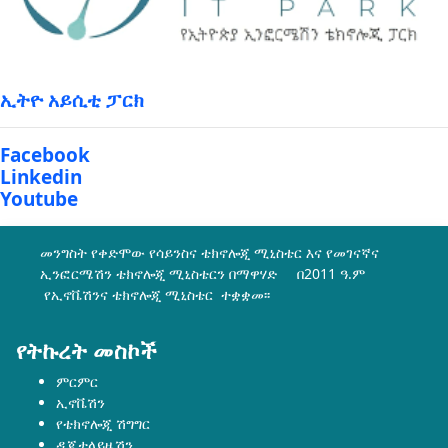
ኢትዮ አይሲቲ ፓርክ
Facebook
Linkedin
Youtube
መንግስት የቀድሞው የሳይንስና ቴክኖሎጂ ሚኒስቴር እና የመገናኛና
ኢንፎርሜሽን ቴክኖሎጂ ሚኒስቴርን በማዋሃድ በ2011 ዓ.ም
የኢኖቬሽንና ቴክኖሎጂ ሚኒስቴር ተቋቋመ፡፡
የትኩረት መስኮች
ምርምር
ኢኖቬሽን
የቴክኖሎጂ ሽግግር
ዲጂታላይዜሽን