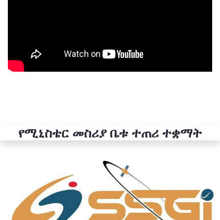
የሚኒስቴር መስሪያ ቤቱ ተጠሪ ተቋማት