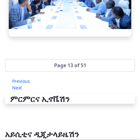
Page 13 of 51
Previous
Next
ምርምርና ኢኖቬሽን
አይሲቲና ዲጂታላይዜሽን