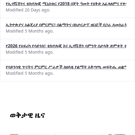
የኢኖቬሽንና ቴክኖሎጂ ሚኒስቴር የ2018 በጀት ዓመት የዕቅድ አፈጻጸምና የቀጣይ 
Modified 20 Days ago.
ኢትዮጵያና አልጄሪያ በምርምር፣ በልማትና በስታርታፕ ዘርፎች በጋራ ለመስራት መከሩ
Modified 5 Months ago.
የ2026 የአፍሪካ የሳይንስ፣ ቴክኖሎጂ እና ኢኖቬሽን ሳምንት በታላቅ ድምቀት ተጠና
Modified 5 Months ago.
የሳይንሳዊ ጥናትና ምርምር ሥራዎች ለዘላቂ የልማት አቅጣጫ መፍትሔ ጠቋሚ መ
Modified 5 Months ago.
ወቅታዊ ዜና