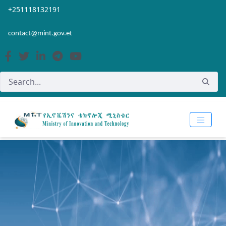
Skip to Main Content
Open Accessibility Menu
+251118132191
contact@mint.gov.et