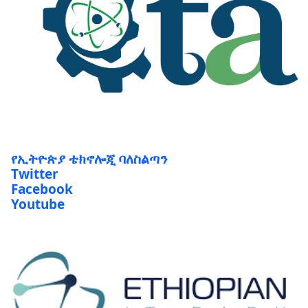
የኢትዮጵያ ቴክኖሎጂ ባለስልጣን
Twitter
Facebook
Youtube