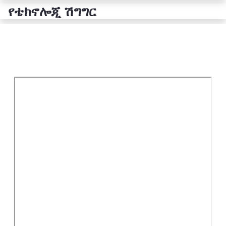
የቴክኖሎጂ ሽግግር