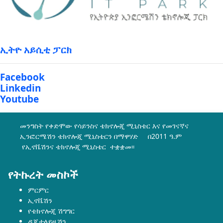
ኢትዮ አይሲቲ ፓርክ
Facebook
Linkedin
Youtube
መንግስት የቀድሞው የሳይንስና ቴክኖሎጂ ሚኒስቴር እና የመገናኛና
ኢንፎርሜሽን ቴክኖሎጂ ሚኒስቴርን በማዋሃድ በ2011 ዓ.ም
የኢኖቬሽንና ቴክኖሎጂ ሚኒስቴር ተቋቋመ፡፡
የትኩረት መስኮች
ምርምር
ኢኖቬሽን
የቴክኖሎጂ ሽግግር
ዲጂታላይዜሽን