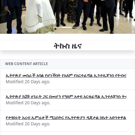
ትኩስ ዜና
WEB CONTENT ARTICLE
ኢትዮጵያ መስራች አባል የሆነችበት የአለም የአርተፊሻል ኢንተሊጀንስ የትብብር ድርጅት (
Modified 20 Days ago.
ኢትዮጵያ ከ29 ሀገራት ጋር በመሆን የዓለም አቀፍ አርቴፊሻል ኢንተለጀንስ ትብብ
Modified 20 Days ago.
የተባበሩት አረብ ኤምሬቶች ሚኒስትር የኢትዮጵያን ዲጂታል ስኬት አድንቀዋል —የ
Modified 20 Days ago.