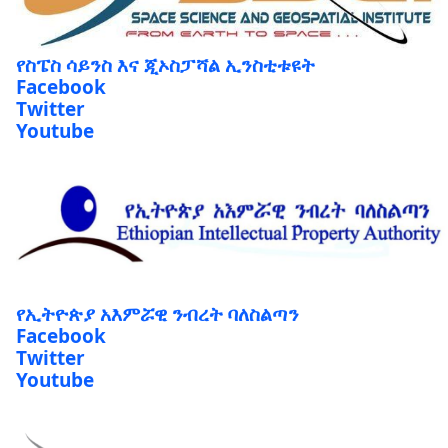
የስፔስ ሳይንስ እና ጂኦስፓሻል ኢንስቲቱዩት
Facebook
Twitter
Youtube
የኢትዮጵያ አእምሯዊ ንብረት ባለስልጣን
Facebook
Twitter
Youtube