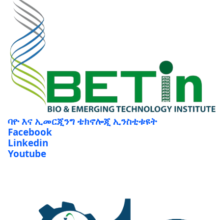
ባዮ እና ኢመርጂንግ ቴክኖሎጂ ኢንስቲቱዩት
Facebook
Linkedin
Youtube