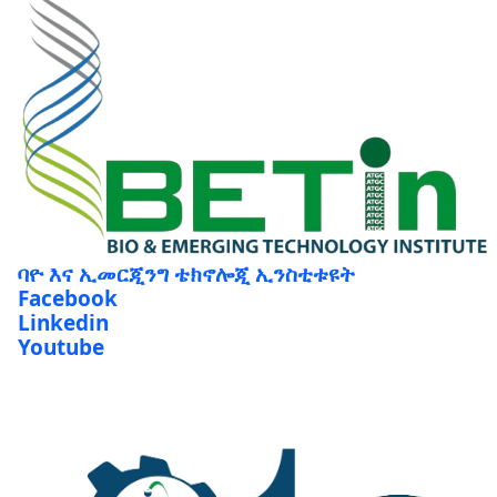
ባዮ እና ኢመርጂንግ ቴክኖሎጂ ኢንስቲቱዩት
Facebook
Linkedin
Youtube