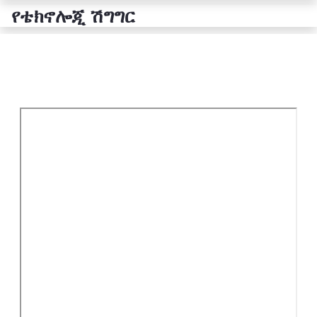
የቴክኖሎጂ ሽግግር