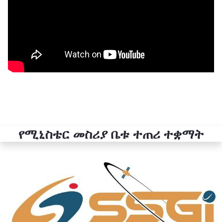
የሚኒስቴር መስሪያ ቤቱ ተጠሪ ተቋማት