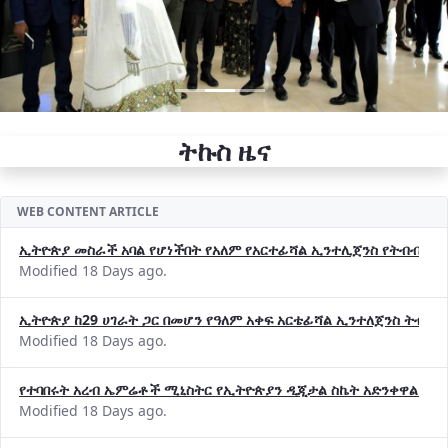
ትኩስ ዜና
WEB CONTENT ARTICLE
ኢትዮጵያ መስራች አባል የሆነችበት የአለም የአርተፊሻል ኢንተሊጀንስ የትብብር ድርጅት (
Modified 18 Days ago.
ኢትዮጵያ ከ29 ሀገራት ጋር በመሆን የዓለም አቀፍ አርቴፊሻል ኢንተለጀንስ ትብብ
Modified 18 Days ago.
የተባበሩት አረብ ኤምሬቶች ሚኒስትር የኢትዮጵያን ዲጂታል ስኬት አድንቀዋል —የ
Modified 18 Days ago.