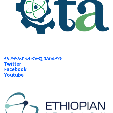
የኢትዮጵያ ቴክኖሎጂ ባለስልጣን
Twitter
Facebook
Youtube