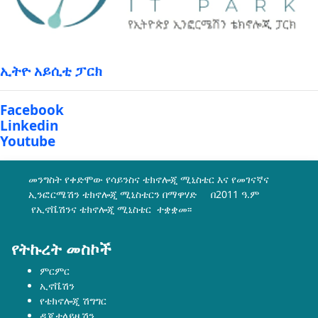
ኢትዮ አይሲቲ ፓርክ
Facebook
Linkedin
Youtube
መንግስት የቀድሞው የሳይንስና ቴክኖሎጂ ሚኒስቴር እና የመገናኛና
ኢንፎርሜሽን ቴክኖሎጂ ሚኒስቴርን በማዋሃድ በ2011 ዓ.ም
የኢኖቬሽንና ቴክኖሎጂ ሚኒስቴር ተቋቋመ፡፡
የትኩረት መስኮች
ምርምር
ኢኖቬሽን
የቴክኖሎጂ ሽግግር
ዲጂታላይዜሽን