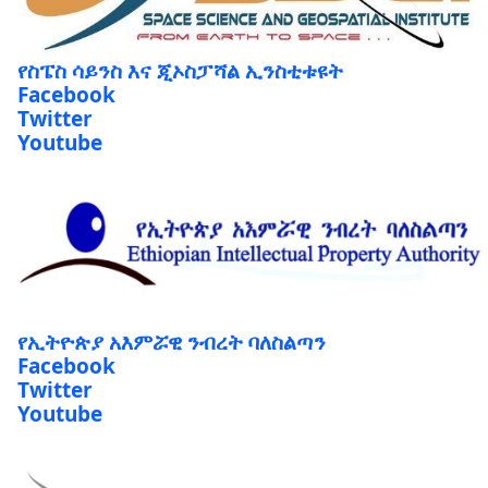
የስፔስ ሳይንስ እና ጂኦስፓሻል ኢንስቲቱዩት
Facebook
Twitter
Youtube
የኢትዮጵያ አእምሯዊ ንብረት ባለስልጣን
Facebook
Twitter
Youtube