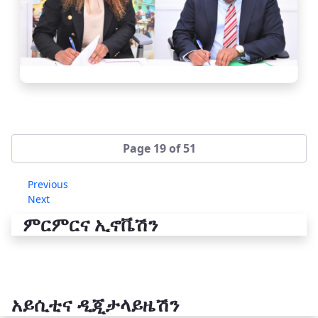
Page 19 of 51
Previous
Next
ምርምርና ኢኖቬሽን
አይሲቲና ዲጂታላይዜሽን