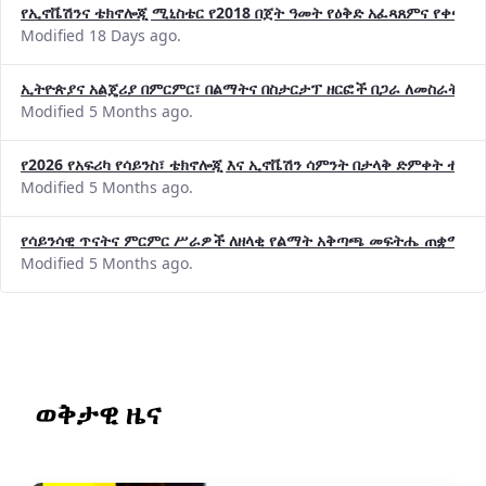
የኢኖቬሽንና ቴክኖሎጂ ሚኒስቴር የ2018 በጀት ዓመት የዕቅድ አፈጻጸምና የቀጣይ 
Modified 18 Days ago.
ኢትዮጵያና አልጄሪያ በምርምር፣ በልማትና በስታርታፕ ዘርፎች በጋራ ለመስራት መከሩ
Modified 5 Months ago.
የ2026 የአፍሪካ የሳይንስ፣ ቴክኖሎጂ እና ኢኖቬሽን ሳምንት በታላቅ ድምቀት ተጠና
Modified 5 Months ago.
የሳይንሳዊ ጥናትና ምርምር ሥራዎች ለዘላቂ የልማት አቅጣጫ መፍትሔ ጠቋሚ መ
Modified 5 Months ago.
ወቅታዊ ዜና