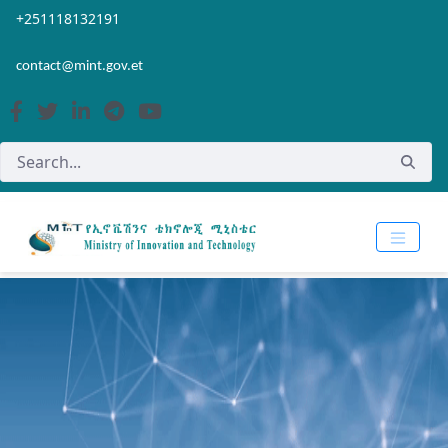
Skip to Main Content
Open Accessibility Menu
+251118132191
contact@mint.gov.et