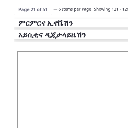
— 6 Items per Page
Showing 121 - 126
Page 21 of 51
ምርምርና ኢኖቬሽን
አይሲቲና ዲጂታላይዜሽን