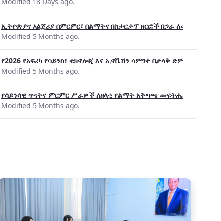
Modified 18 Days ago.
ኢትዮጵያና አልጄሪያ በምርምር፣ በልማትና በስታርታፕ ዘርፎች በጋራ ለመስራት መከሩ፡፡
Modified 5 Months ago.
የ2026 የአፍሪካ የሳይንስ፣ ቴክኖሎጂ እና ኢኖቬሽን ሳምንት በታላቅ ድምቀት ተጠናቀቀ
በአዲስ አበባ ሳይንስ ሙዚየም በኢትዮጵያ ዲጂታል
Modified 5 Months ago.
የሳይንሳዊ ጥናትና ምርምር ሥራዎች ለዘላቂ የልማት አቅጣጫ መፍትሔ ጠቋሚ መሆና
Modified 5 Months ago.