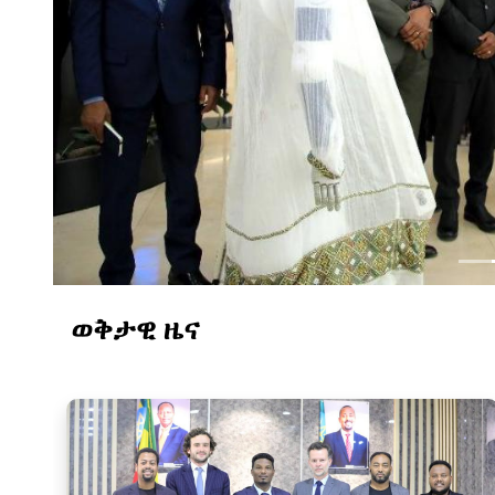
ኢ
ወቅታዊ ዜና