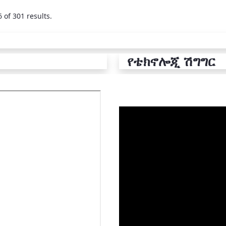
 of 301 results.
የቴክኖሎጂ ሽግግር