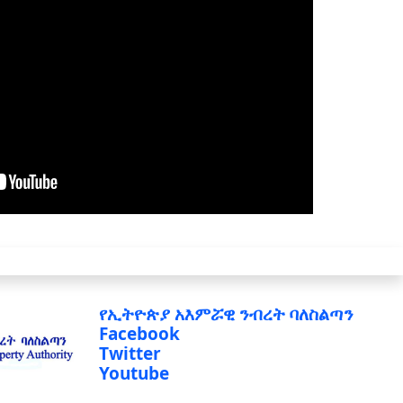
የኢትዮጵያ አእምሯዊ ንብረት ባለስልጣን
Facebook
Twitter
Youtube