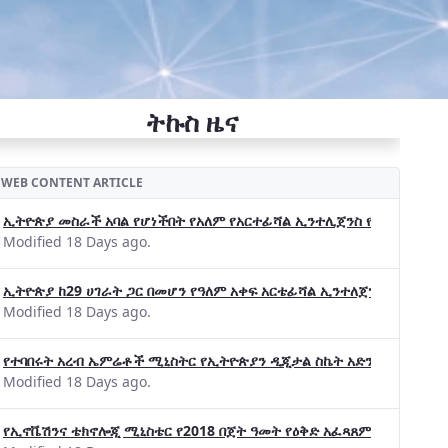
ትኩስ ዜና
WEB CONTENT ARTICLE
ኢትዮጵያ መስራች አባል የሆነችበት የአለም የአርተፊሻል ኢንተሊጀንስ የትብብር ድርጅት (Wo
Modified 18 Days ago.
ኢትዮጵያ ከ29 ሀገራት ጋር በመሆን የዓለም አቀፍ አርቴፊሻል ኢንተለጀንስ ትብብር 
Modified 18 Days ago.
የተባበሩት አረብ ኤምሬቶች ሚኒስትር የኢትዮጵያን ዲጂታል ስኬት አድንቀዋል —የኢት
Modified 18 Days ago.
የኢኖቬሽንና ቴክኖሎጂ ሚኒስቴር የ2018 በጀት ዓመት የዕቅድ አፈጻጸምና የቀጣይ አቅ