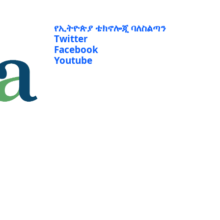
የኢትዮጵያ ቴክኖሎጂ ባለስልጣን
Twitter
Facebook
Youtube