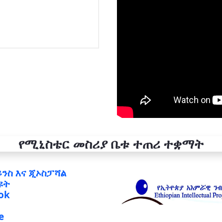
የሚኒስቴር መስሪያ ቤቱ ተጠሪ ተቋማት
ይንስ እና ጂኦስፓሻል
ዩት
ok
e