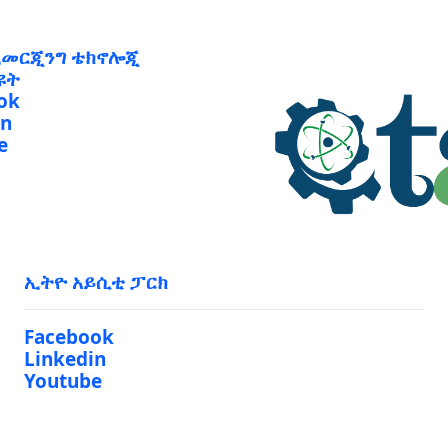
ኢመርጂንግ ቴክኖሎጂ
ዩት
ok
in
e
ኢትዮ አይሲቲ ፓርክ
Facebook
Linkedin
Youtube