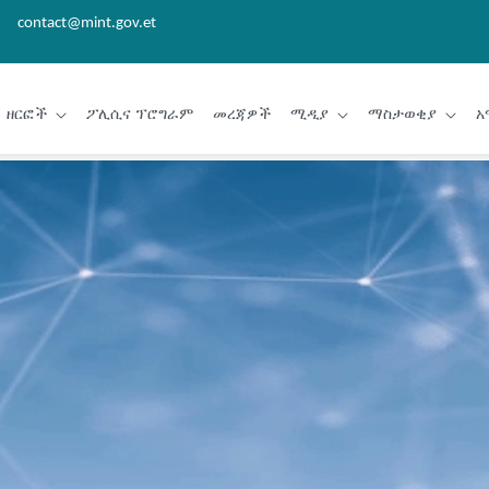
contact@mint.gov.et
ዘርፎች
ፖሊሲና ፕሮግራም
መረጃዎች
ሚዲያ
ማስታወቂያ
አ