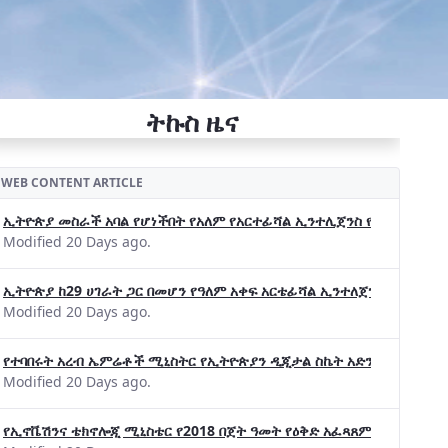
ትኩስ ዜና
WEB CONTENT ARTICLE
ኢትዮጵያ መስራች አባል የሆነችበት የአለም የአርተፊሻል ኢንተሊጀንስ የትብብር ድርጅት (Wo
Modified 20 Days ago.
ኢትዮጵያ ከ29 ሀገራት ጋር በመሆን የዓለም አቀፍ አርቴፊሻል ኢንተለጀንስ ትብብር 
Modified 20 Days ago.
የተባበሩት አረብ ኤምሬቶች ሚኒስትር የኢትዮጵያን ዲጂታል ስኬት አድንቀዋል —የኢት
Modified 20 Days ago.
የኢኖቬሽንና ቴክኖሎጂ ሚኒስቴር የ2018 በጀት ዓመት የዕቅድ አፈጻጸምና የቀጣይ አቅ