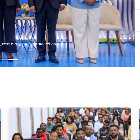
ያዘ የኢኖቬሽን፣የዲጅታል ኢኮኖሚ እና
ጂ የጋራ ግብረሃይል ተቋቋመ