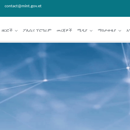
contact@mint.gov.et
ዘርፎች
ፖሊሲና ፕሮግራም
መረጃዎች
ሚዲያ
ማስታወቂያ
አ