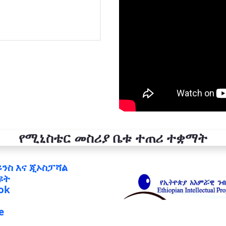
የሚኒስቴር መስሪያ ቤቱ ተጠሪ ተቋማት
ይንስ እና ጂኦስፓሻል
ዩት
ok
e