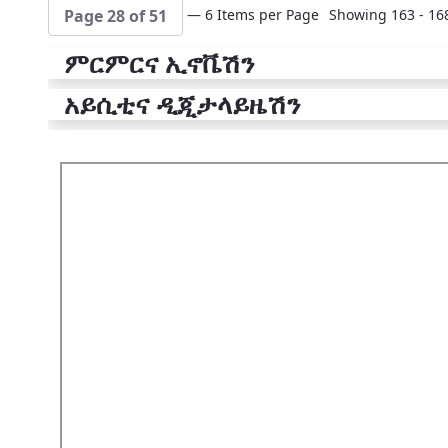
— 6 Items per Page
Showing 163 - 168
Page 28 of 51
ምርምርና ኢኖቬሽን
አይሲቲና ዲጂታላይዜሽን