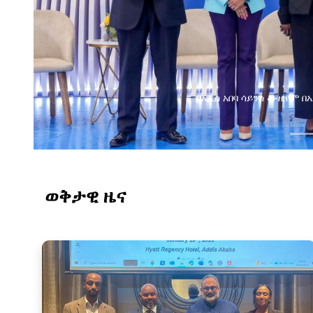
የልማት አጋሮች በአባልነት የየ
የኢንፎርሜሽን ቴክኖሎ
ወቅታዊ ዜና