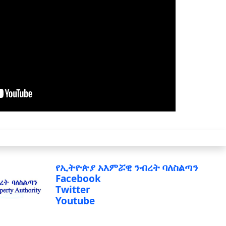
የኢትዮጵያ አእምሯዊ ንብረት ባለስልጣን
Facebook
Twitter
Youtube