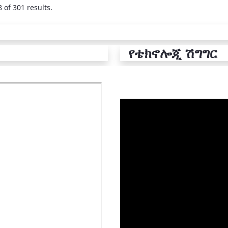
 of 301 results.
የቴክኖሎጂ ሽግግር