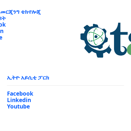
ኢመርጂንግ ቴክኖሎጂ
ዩት
ok
in
e
ኢትዮ አይሲቲ ፓርክ
Facebook
Linkedin
Youtube