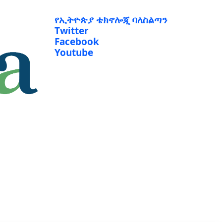
የኢትዮጵያ ቴክኖሎጂ ባለስልጣን
Twitter
Facebook
Youtube