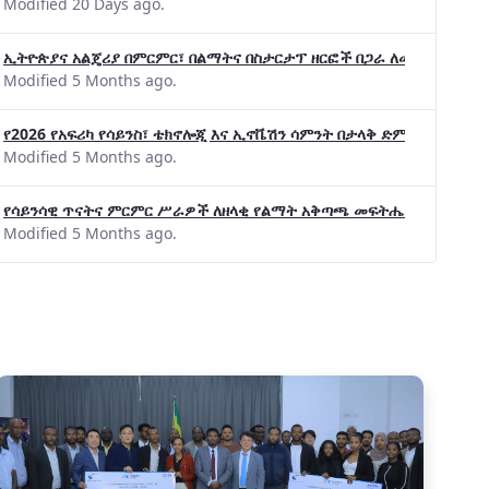
Modified 20 Days ago.
ኢትዮጵያና አልጄሪያ በምርምር፣ በልማትና በስታርታፕ ዘርፎች በጋራ ለመስራት መከሩ፡፡
Modified 5 Months ago.
የ2026 የአፍሪካ የሳይንስ፣ ቴክኖሎጂ እና ኢኖቬሽን ሳምንት በታላቅ ድምቀት ተጠናቀቀ
Modified 5 Months ago.
የሳይንሳዊ ጥናትና ምርምር ሥራዎች ለዘላቂ የልማት አቅጣጫ መፍትሔ ጠቋሚ መሆና
Modified 5 Months ago.