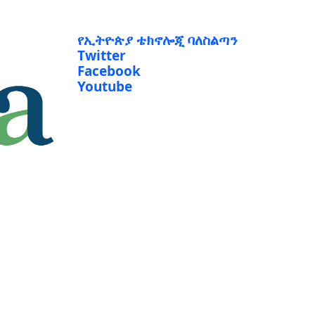
የኢትዮጵያ ቴክኖሎጂ ባለስልጣን
Twitter
Facebook
Youtube