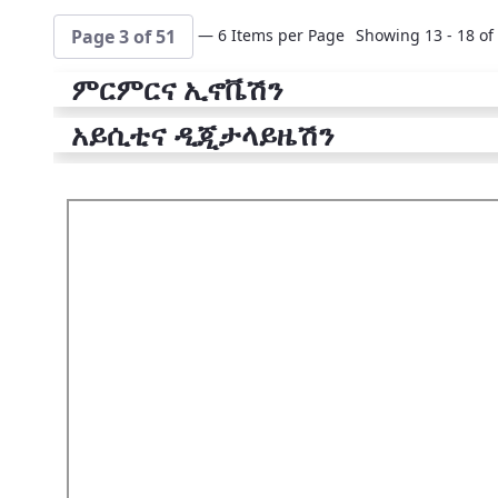
— 6 Items per Page
Showing 13 - 18 of 
Page 3 of 51
ምርምርና ኢኖቬሽን
አይሲቲና ዲጂታላይዜሽን