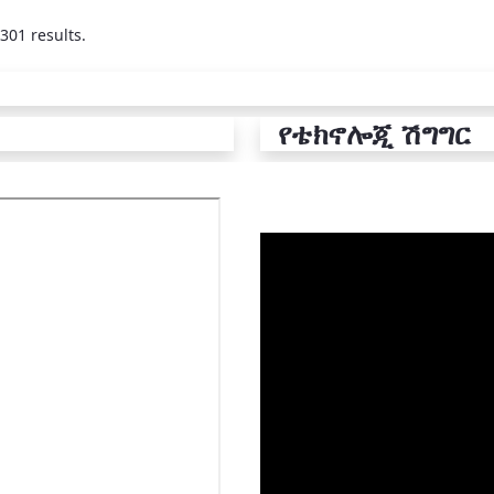
301 results.
የቴክኖሎጂ ሽግግር