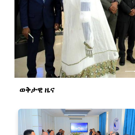
በአዲስ አበባ ሳይንስ ሙዚየም 
ወቅታዊ ዜና