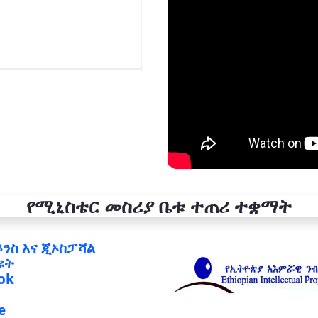
የሚኒስቴር መስሪያ ቤቱ ተጠሪ ተቋማት
ይንስ እና ጂኦስፓሻል
ዩት
ok
e