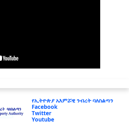
የኢትዮጵያ አእምሯዊ ንብረት ባለስልጣን
Facebook
Twitter
Youtube