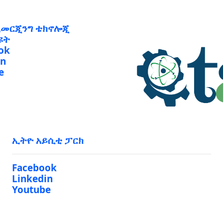
ኢመርጂንግ ቴክኖሎጂ
ዩት
ok
in
e
ኢትዮ አይሲቲ ፓርክ
Facebook
Linkedin
Youtube