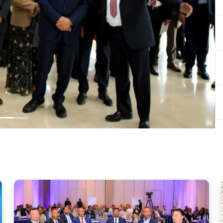
በኢትዮጵያ ዲጂታል ትራንስፎርሜሽን ጉዞ