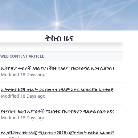
ትኩስ ዜና
WEB CONTENT ARTICLE
ኢትዮጵያ መስራች አባል የሆነችበት የአለም የአርተፊሻል ኢንተሊጀንስ የትብብር ድርጅት (Wo
Modified 18 Days ago.
ኢትዮጵያ ከ29 ሀገራት ጋር በመሆን የዓለም አቀፍ አርቴፊሻል ኢንተለጀንስ ትብብር 
Modified 18 Days ago.
የተባበሩት አረብ ኤምሬቶች ሚኒስትር የኢትዮጵያን ዲጂታል ስኬት አድንቀዋል —የኢት
Modified 18 Days ago.
የኢኖቬሽንና ቴክኖሎጂ ሚኒስቴር የ2018 በጀት ዓመት የዕቅድ አፈጻጸምና የቀጣይ አቅ