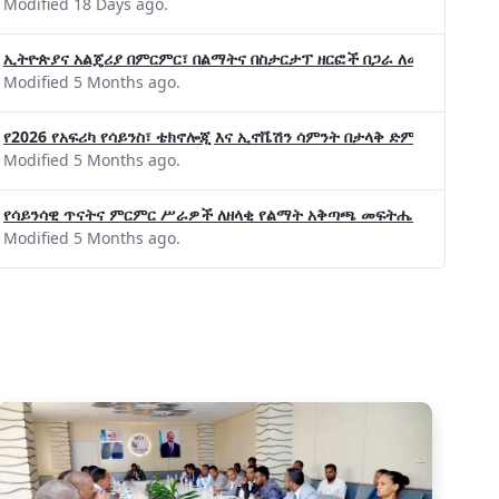
Modified 18 Days ago.
ኢትዮጵያና አልጄሪያ በምርምር፣ በልማትና በስታርታፕ ዘርፎች በጋራ ለመስራት መከሩ፡፡
Modified 5 Months ago.
የ2026 የአፍሪካ የሳይንስ፣ ቴክኖሎጂ እና ኢኖቬሽን ሳምንት በታላቅ ድምቀት ተጠናቀቀ
Modified 5 Months ago.
የሳይንሳዊ ጥናትና ምርምር ሥራዎች ለዘላቂ የልማት አቅጣጫ መፍትሔ ጠቋሚ መሆና
Modified 5 Months ago.