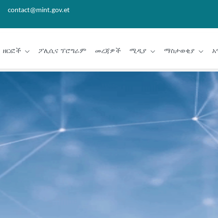
contact@mint.gov.et
ዘርፎች
ፖሊሲና ፕሮግራም
መረጃዎች
ሚዲያ
ማስታወቂያ
አ