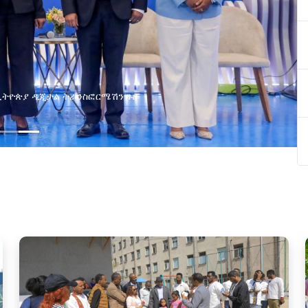
ልማት አጋሮች በአባልነት የየያዘ የኢኖቬሽን፣የዲጅታል ኢኮኖሚ እና
የኢንፎርሜሽን ቴክኖሎጂ የጋራ ግብረሃይል ተቋቋመ