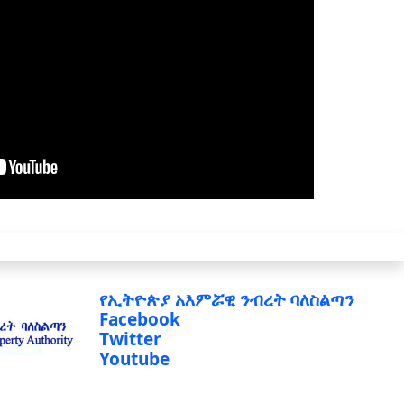
የኢትዮጵያ አእምሯዊ ንብረት ባለስልጣን
Facebook
Twitter
Youtube