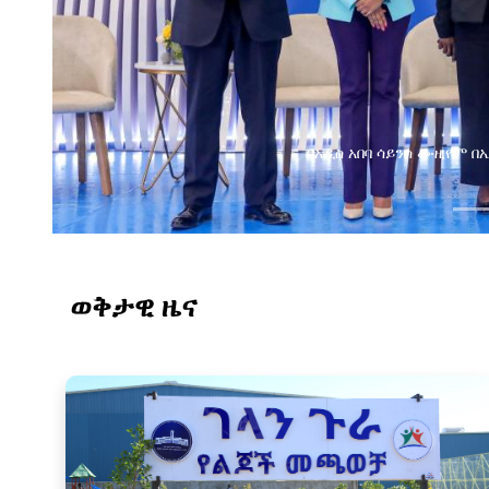
የ
ወቅታዊ ዜና