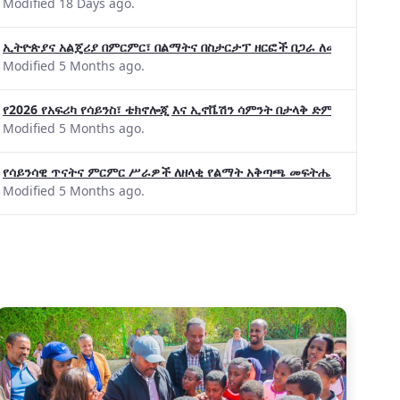
Modified 18 Days ago.
ኢትዮጵያና አልጄሪያ በምርምር፣ በልማትና በስታርታፕ ዘርፎች በጋራ ለመስራት መከሩ፡፡
Modified 5 Months ago.
የ2026 የአፍሪካ የሳይንስ፣ ቴክኖሎጂ እና ኢኖቬሽን ሳምንት በታላቅ ድምቀት ተጠናቀቀ
Modified 5 Months ago.
የሳይንሳዊ ጥናትና ምርምር ሥራዎች ለዘላቂ የልማት አቅጣጫ መፍትሔ ጠቋሚ መሆና
Modified 5 Months ago.