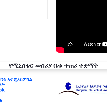
የሚኒስቴር መስሪያ ቤቱ ተጠሪ ተቋማት
ይንስ እና ጂኦስፓሻል
ዩት
ok
e