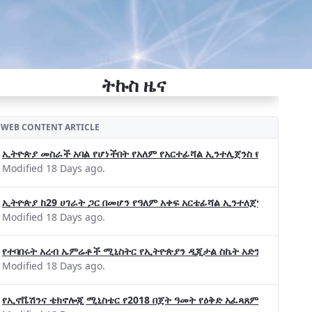
ትኩስ ዜና
WEB CONTENT ARTICLE
ኢትዮጵያ መስራች አባል የሆነችበት የአለም የአርተፊሻል ኢንተሊጀንስ የትብብር ድርጅት (Wo
Modified 18 Days ago.
ኢትዮጵያ ከ29 ሀገራት ጋር በመሆን የዓለም አቀፍ አርቴፊሻል ኢንተለጀንስ ትብብር 
Modified 18 Days ago.
የተባበሩት አረብ ኤምሬቶች ሚኒስትር የኢትዮጵያን ዲጂታል ስኬት አድንቀዋል —የኢት
Modified 18 Days ago.
የኢኖቬሽንና ቴክኖሎጂ ሚኒስቴር የ2018 በጀት ዓመት የዕቅድ አፈጻጸምና የቀጣይ አቅ