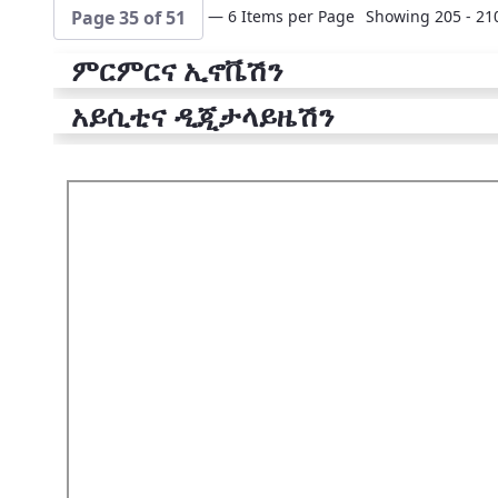
— 6 Items per Page
Showing 205 - 210
Page 35 of 51
ምርምርና ኢኖቬሽን
አይሲቲና ዲጂታላይዜሽን