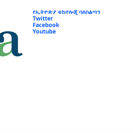
የኢትዮጵያ ቴክኖሎጂ ባለስልጣን
Twitter
Facebook
Youtube