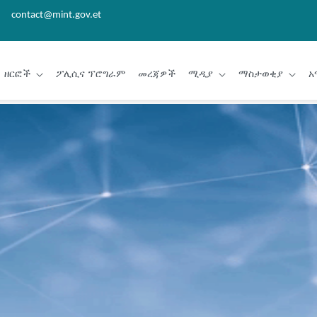
contact@mint.gov.et
ዘርፎች
ፖሊሲና ፕሮግራም
መረጃዎች
ሚዲያ
ማስታወቂያ
አ