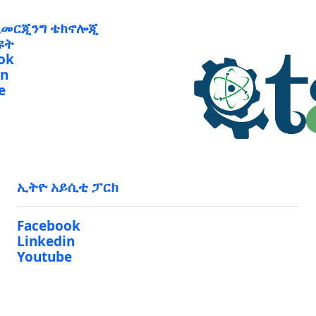
ኢመርጂንግ ቴክኖሎጂ
ዩት
ok
in
e
ኢትዮ አይሲቲ ፓርክ
Facebook
Linkedin
Youtube