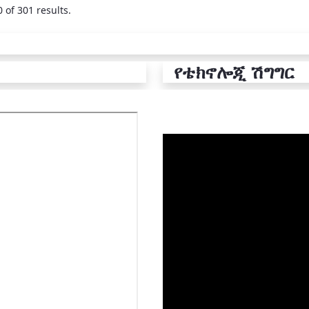
 of 301 results.
የቴክኖሎጂ ሽግግር