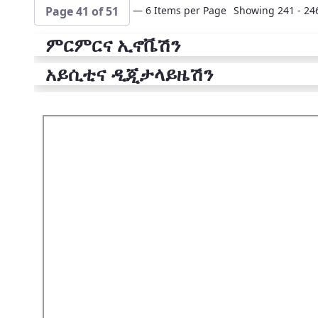
— 6 Items per Page
Showing 241 - 246
Page 41 of 51
ምርምርና ኢኖቬሽን
አይሲቲና ዲጂታላይዜሽን