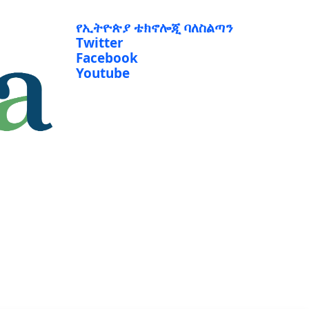
የኢትዮጵያ ቴክኖሎጂ ባለስልጣን
Twitter
Facebook
Youtube