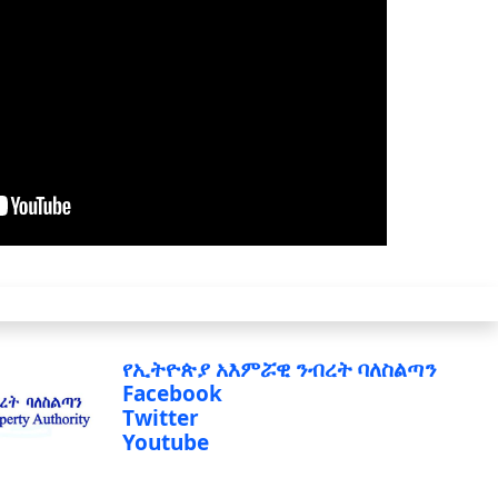
የኢትዮጵያ አእምሯዊ ንብረት ባለስልጣን
Facebook
Twitter
Youtube