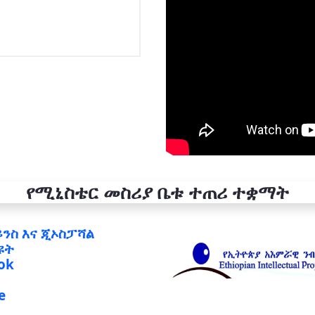
የሚኒስቴር መስሪያ ቤቱ ተጠሪ ተቋማት
ይንስ እና ጂኦስፓሻል
ዩት
ok
e