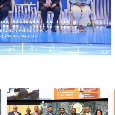
ያዘ የኢኖቬሽን፣የዲጅታል ኢኮኖሚ እና
ጂ የጋራ ግብረሃይል ተቋቋመ