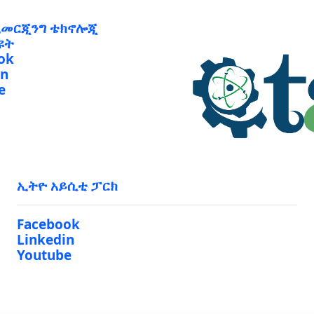
ኢመርጂንግ ቴክኖሎጂ
ዩት
ok
in
e
ኢትዮ አይሲቲ ፓርክ
Facebook
Linkedin
Youtube