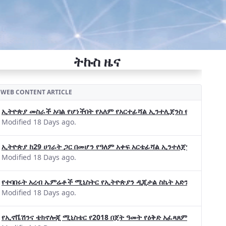
ትኩስ ዜና
WEB CONTENT ARTICLE
ኢትዮጵያ መስራች አባል የሆነችበት የአለም የአርተፊሻል ኢንተሊጀንስ የትብብር ድርጅት (Wo
Modified 18 Days ago.
ኢትዮጵያ ከ29 ሀገራት ጋር በመሆን የዓለም አቀፍ አርቴፊሻል ኢንተለጀንስ ትብብር 
Modified 18 Days ago.
የተባበሩት አረብ ኤምሬቶች ሚኒስትር የኢትዮጵያን ዲጂታል ስኬት አድንቀዋል —የኢት
Modified 18 Days ago.
የኢኖቬሽንና ቴክኖሎጂ ሚኒስቴር የ2018 በጀት ዓመት የዕቅድ አፈጻጸምና የቀጣይ አቅ