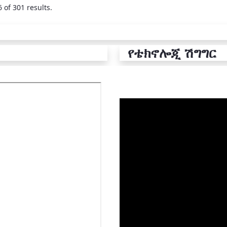
 of 301 results.
የቴክኖሎጂ ሽግግር