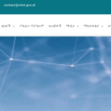
contact@mint.gov.et
ዘርፎች
ፖሊሲና ፕሮግራም
መረጃዎች
ሚዲያ
ማስታወቂያ
አ