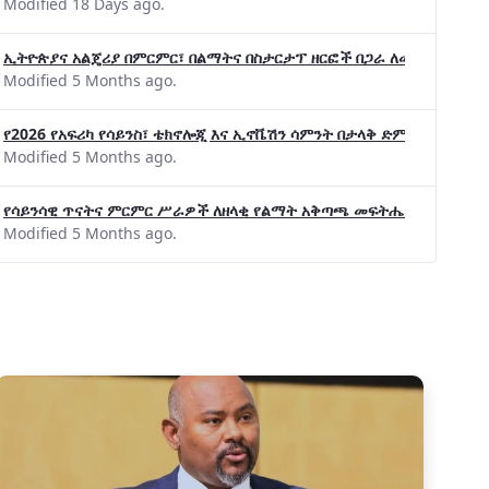
Modified 18 Days ago.
ኢትዮጵያና አልጄሪያ በምርምር፣ በልማትና በስታርታፕ ዘርፎች በጋራ ለመስራት መከሩ፡፡
Modified 5 Months ago.
የ2026 የአፍሪካ የሳይንስ፣ ቴክኖሎጂ እና ኢኖቬሽን ሳምንት በታላቅ ድምቀት ተጠናቀቀ
Modified 5 Months ago.
የሳይንሳዊ ጥናትና ምርምር ሥራዎች ለዘላቂ የልማት አቅጣጫ መፍትሔ ጠቋሚ መሆና
Modified 5 Months ago.