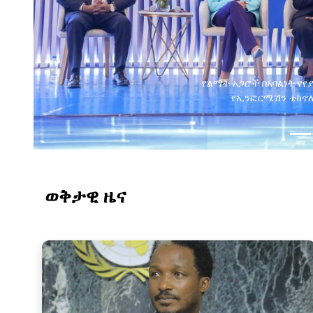
የልማት አጋሮች በአባልነት የየ
የኢንፎርሜሽን ቴክኖሎ
ወቅታዊ ዜና