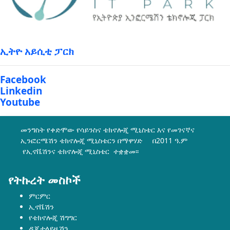
ኢትዮ አይሲቲ ፓርክ
Facebook
Linkedin
Youtube
መንግስት የቀድሞው የሳይንስና ቴክኖሎጂ ሚኒስቴር እና የመገናኛና
ኢንፎርሜሽን ቴክኖሎጂ ሚኒስቴርን በማዋሃድ በ2011 ዓ.ም
የኢኖቬሽንና ቴክኖሎጂ ሚኒስቴር ተቋቋመ፡፡
የትኩረት መስኮች
ምርምር
ኢኖቬሽን
የቴክኖሎጂ ሽግግር
ዲጂታላይዜሽን