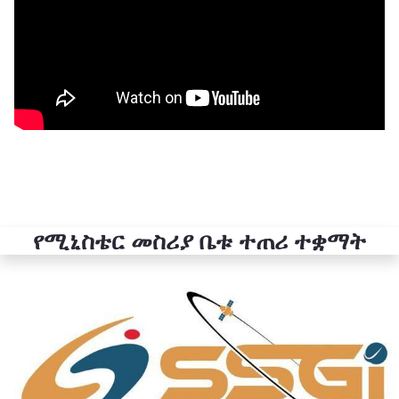
የሚኒስቴር መስሪያ ቤቱ ተጠሪ ተቋማት