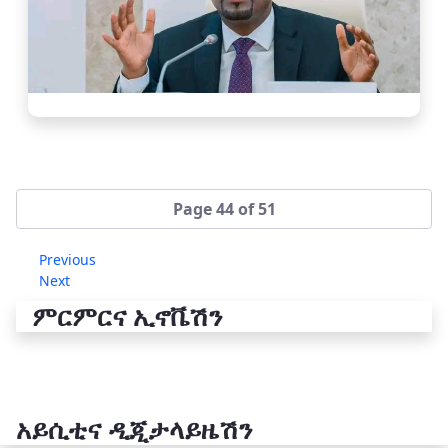
Page 44 of 51
Previous
Next
ምርምርና ኢኖቬሽን
አይሲቲና ዲጂታላይዜሽን