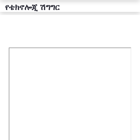
የቴክኖሎጂ ሽግግር