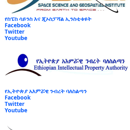
የስፔስ ሳይንስ እና ጂኦስፓሻል ኢንስቲቱዩት
Facebook
Twitter
Youtube
የኢትዮጵያ አእምሯዊ ንብረት ባለስልጣን
Facebook
Twitter
Youtube