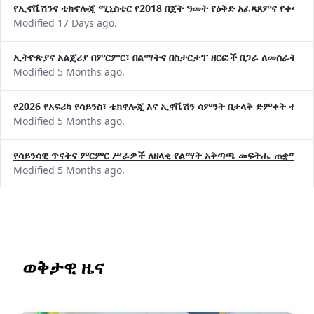
የኢኖቬሽንና ቴክኖሎጂ ሚኒስቴር የ2018 በጀት ዓመት የዕቅድ አፈጻጸምና የቀጣይ 
Modified 17 Days ago.
ኢትዮጵያና አልጄሪያ በምርምር፣ በልማትና በስታርታፕ ዘርፎች በጋራ ለመስራት መከሩ
Modified 5 Months ago.
የ2026 የአፍሪካ የሳይንስ፣ ቴክኖሎጂ እና ኢኖቬሽን ሳምንት በታላቅ ድምቀት ተጠና
Modified 5 Months ago.
የሳይንሳዊ ጥናትና ምርምር ሥራዎች ለዘላቂ የልማት አቅጣጫ መፍትሔ ጠቋሚ መ
Modified 5 Months ago.
ወቅታዊ ዜና