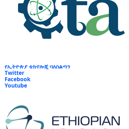
የኢትዮጵያ ቴክኖሎጂ ባለስልጣን
Twitter
Facebook
Youtube