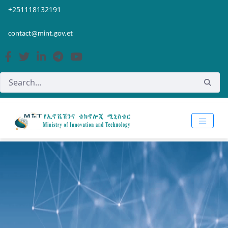
Skip to Main Content
Open Accessibility Menu
+251118132191
contact@mint.gov.et