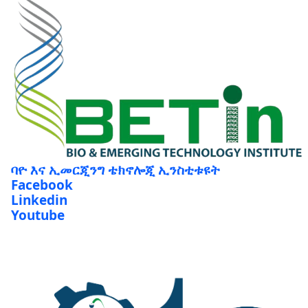
ባዮ እና ኢመርጂንግ ቴክኖሎጂ ኢንስቲቱዩት
Facebook
Linkedin
Youtube