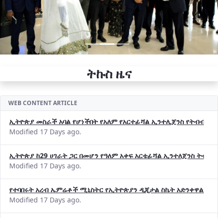
ትኩስ ዜና
WEB CONTENT ARTICLE
ኢትዮጵያ መስራች አባል የሆነችበት የአለም የአርተፊሻል ኢንተሊጀንስ የትብብር ድርጅት (
Modified 17 Days ago.
ኢትዮጵያ ከ29 ሀገራት ጋር በመሆን የዓለም አቀፍ አርቴፊሻል ኢንተለጀንስ ትብብ
Modified 17 Days ago.
የተባበሩት አረብ ኤምሬቶች ሚኒስትር የኢትዮጵያን ዲጂታል ስኬት አድንቀዋል —የ
Modified 17 Days ago.