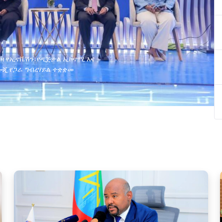
ያዘ የኢኖቬሽን፣የዲጅታል ኢኮኖሚ እና
ጂ የጋራ ግብረሃይል ተቋቋመ