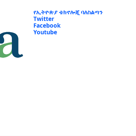
የኢትዮጵያ ቴክኖሎጂ ባለስልጣን
Twitter
Facebook
Youtube