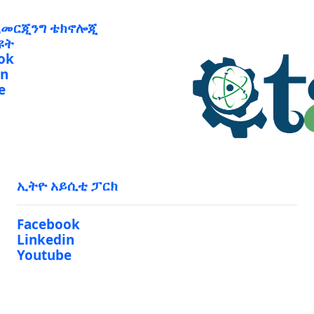
ኢመርጂንግ ቴክኖሎጂ
ዩት
ok
in
e
ኢትዮ አይሲቲ ፓርክ
Facebook
Linkedin
Youtube