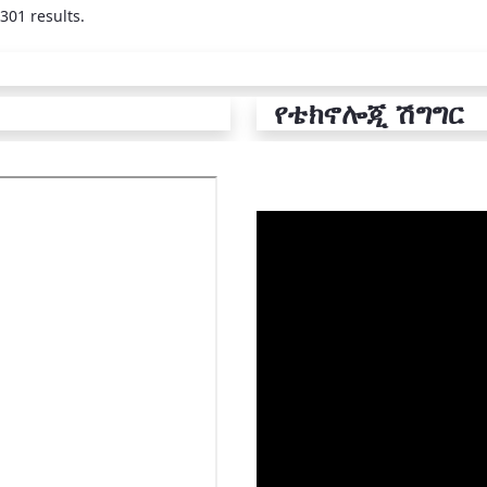
301 results.
የቴክኖሎጂ ሽግግር