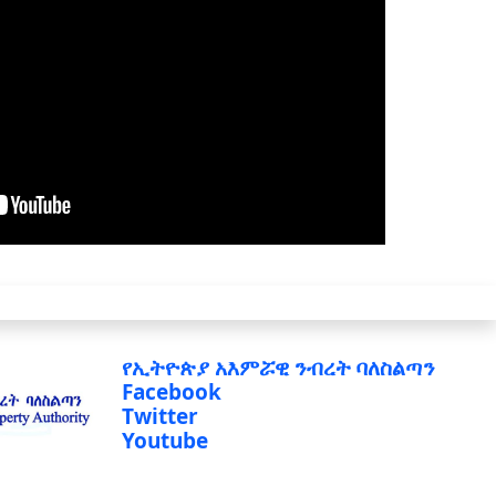
የኢትዮጵያ አእምሯዊ ንብረት ባለስልጣን
Facebook
Twitter
Youtube