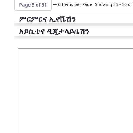
— 6 Items per Page
Showing 25 - 30 of 
Page 5 of 51
ምርምርና ኢኖቬሽን
አይሲቲና ዲጂታላይዜሽን