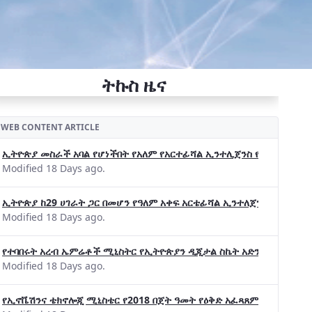
ትኩስ ዜና
WEB CONTENT ARTICLE
ኢትዮጵያ መስራች አባል የሆነችበት የአለም የአርተፊሻል ኢንተሊጀንስ የትብብር ድርጅት (Wo
Modified 18 Days ago.
ኢትዮጵያ ከ29 ሀገራት ጋር በመሆን የዓለም አቀፍ አርቴፊሻል ኢንተለጀንስ ትብብር 
Modified 18 Days ago.
የተባበሩት አረብ ኤምሬቶች ሚኒስትር የኢትዮጵያን ዲጂታል ስኬት አድንቀዋል —የኢት
Modified 18 Days ago.
የኢኖቬሽንና ቴክኖሎጂ ሚኒስቴር የ2018 በጀት ዓመት የዕቅድ አፈጻጸምና የቀጣይ አቅ