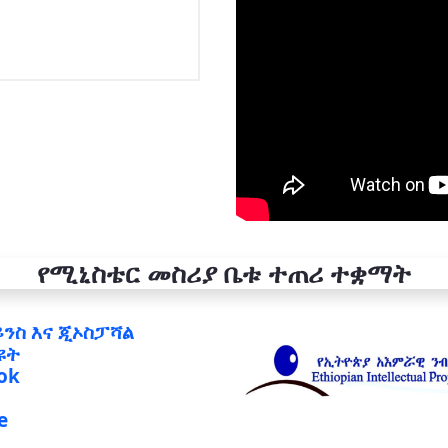
የሚኒስቴር መስሪያ ቤቱ ተጠሪ ተቋማት
ይንስ እና ጂኦስፓሻል
ዩት
ok
e