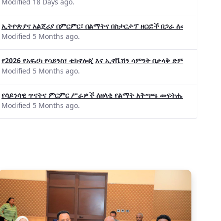
Modified 18 Days ago.
ኢትዮጵያና አልጄሪያ በምርምር፣ በልማትና በስታርታፕ ዘርፎች በጋራ ለመስራት መከሩ፡፡
Modified 5 Months ago.
የ2026 የአፍሪካ የሳይንስ፣ ቴክኖሎጂ እና ኢኖቬሽን ሳምንት በታላቅ ድምቀት ተጠናቀቀ
Modified 5 Months ago.
የሳይንሳዊ ጥናትና ምርምር ሥራዎች ለዘላቂ የልማት አቅጣጫ መፍትሔ ጠቋሚ መሆና
Modified 5 Months ago.