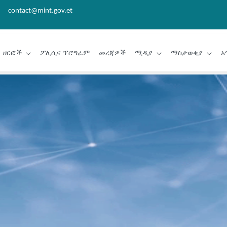
contact@mint.gov.et
ዘርፎች
ፖሊሲና ፕሮግራም
መረጃዎች
ሚዲያ
ማስታወቂያ
አ