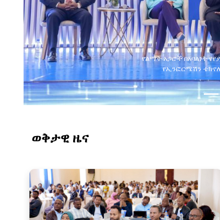
የልማት አጋሮች በአባልነት የየ
የኢንፎርሜሽን ቴክኖሎ
ወቅታዊ ዜና