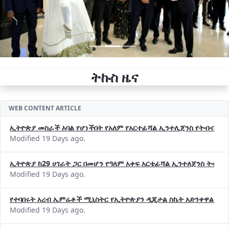
ትኩስ ዜና
WEB CONTENT ARTICLE
ኢትዮጵያ መስራች አባል የሆነችበት የአለም የአርተፊሻል ኢንተሊጀንስ የትብብር ድርጅት (
Modified 19 Days ago.
ኢትዮጵያ ከ29 ሀገራት ጋር በመሆን የዓለም አቀፍ አርቴፊሻል ኢንተለጀንስ ትብብ
Modified 19 Days ago.
የተባበሩት አረብ ኤምሬቶች ሚኒስትር የኢትዮጵያን ዲጂታል ስኬት አድንቀዋል —የ
Modified 19 Days ago.