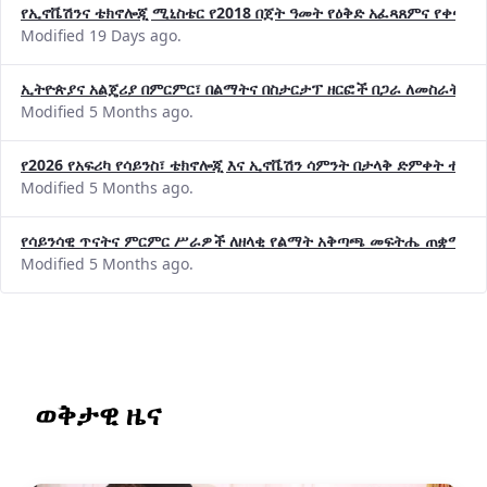
የኢኖቬሽንና ቴክኖሎጂ ሚኒስቴር የ2018 በጀት ዓመት የዕቅድ አፈጻጸምና የቀጣይ 
Modified 19 Days ago.
ኢትዮጵያና አልጄሪያ በምርምር፣ በልማትና በስታርታፕ ዘርፎች በጋራ ለመስራት መከሩ
Modified 5 Months ago.
የ2026 የአፍሪካ የሳይንስ፣ ቴክኖሎጂ እና ኢኖቬሽን ሳምንት በታላቅ ድምቀት ተጠና
Modified 5 Months ago.
የሳይንሳዊ ጥናትና ምርምር ሥራዎች ለዘላቂ የልማት አቅጣጫ መፍትሔ ጠቋሚ መ
Modified 5 Months ago.
ወቅታዊ ዜና