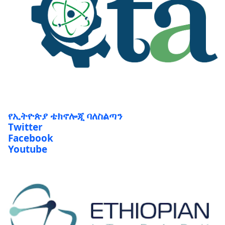
የኢትዮጵያ ቴክኖሎጂ ባለስልጣን
Twitter
Facebook
Youtube