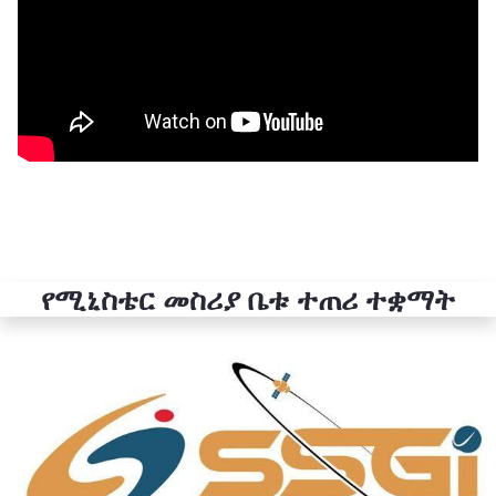
የሚኒስቴር መስሪያ ቤቱ ተጠሪ ተቋማት