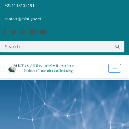
Skip to Main Content
Open Accessibility Menu
+251118132191
contact@mint.gov.et