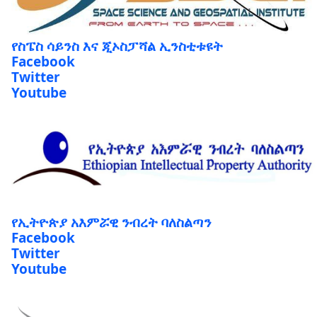
የስፔስ ሳይንስ እና ጂኦስፓሻል ኢንስቲቱዩት
Facebook
Twitter
Youtube
የኢትዮጵያ አእምሯዊ ንብረት ባለስልጣን
Facebook
Twitter
Youtube