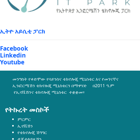
ኢትዮ አይሲቲ ፓርክ
Facebook
Linkedin
Youtube
መንግስት የቀድሞው የሳይንስና ቴክኖሎጂ ሚኒስቴር እና የመገናኛና
ኢንፎርሜሽን ቴክኖሎጂ ሚኒስቴርን በማዋሃድ በ2011 ዓ.ም
የኢኖቬሽንና ቴክኖሎጂ ሚኒስቴር ተቋቋመ፡፡
የትኩረት መስኮች
ምርምር
ኢኖቬሽን
የቴክኖሎጂ ሽግግር
ዲጂታላይዜሽን