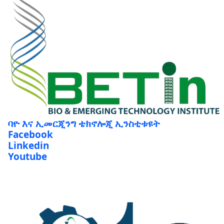
ባዮ እና ኢመርጂንግ ቴክኖሎጂ ኢንስቲቱዩት
Facebook
Linkedin
Youtube