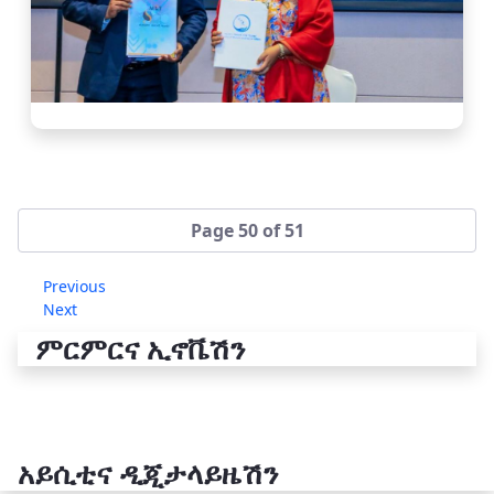
Page 50 of 51
Previous
Next
ምርምርና ኢኖቬሽን
አይሲቲና ዲጂታላይዜሽን