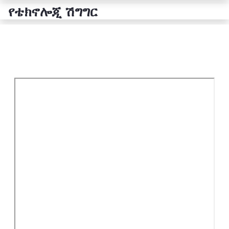
የቴክኖሎጂ ሽግግር