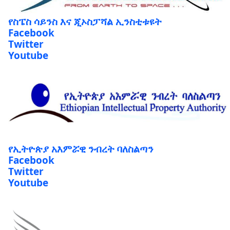
የስፔስ ሳይንስ እና ጂኦስፓሻል ኢንስቲቱዩት
Facebook
Twitter
Youtube
የኢትዮጵያ አእምሯዊ ንብረት ባለስልጣን
Facebook
Twitter
Youtube