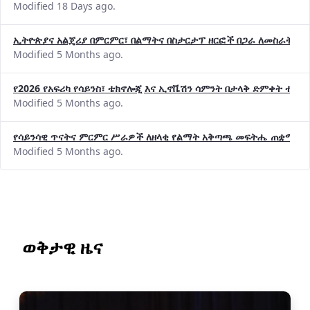
Modified 18 Days ago.
ኢትዮጵያና አልጄሪያ በምርምር፣ በልማትና በስታርታፕ ዘርፎች በጋራ ለመስራት መከሩ
Modified 5 Months ago.
የ2026 የአፍሪካ የሳይንስ፣ ቴክኖሎጂ እና ኢኖቬሽን ሳምንት በታላቅ ድምቀት ተጠና
Modified 5 Months ago.
የሳይንሳዊ ጥናትና ምርምር ሥራዎች ለዘላቂ የልማት አቅጣጫ መፍትሔ ጠቋሚ መ
Modified 5 Months ago.
ወቅታዊ ዜና