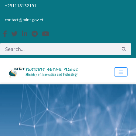
Skip to Main Content
Open Accessibility Menu
+251118132191
contact@mint.gov.et