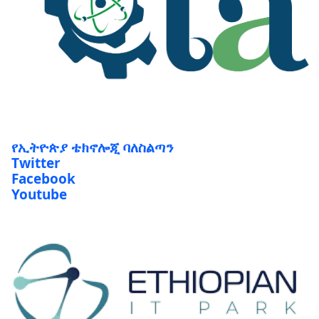
የኢትዮጵያ ቴክኖሎጂ ባለስልጣን
Twitter
Facebook
Youtube