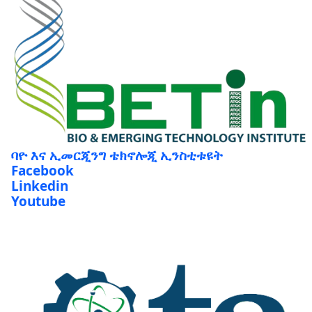
ባዮ እና ኢመርጂንግ ቴክኖሎጂ ኢንስቲቱዩት
Facebook
Linkedin
Youtube