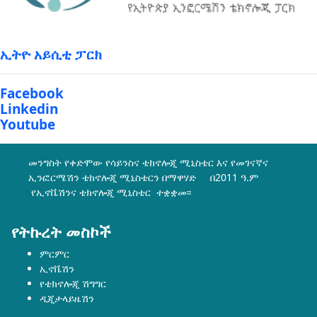
ኢትዮ አይሲቲ ፓርክ
Facebook
Linkedin
Youtube
መንግስት የቀድሞው የሳይንስና ቴክኖሎጂ ሚኒስቴር እና የመገናኛና
ኢንፎርሜሽን ቴክኖሎጂ ሚኒስቴርን በማዋሃድ በ2011 ዓ.ም
የኢኖቬሽንና ቴክኖሎጂ ሚኒስቴር ተቋቋመ፡፡
የትኩረት መስኮች
ምርምር
ኢኖቬሽን
የቴክኖሎጂ ሽግግር
ዲጂታላይዜሽን