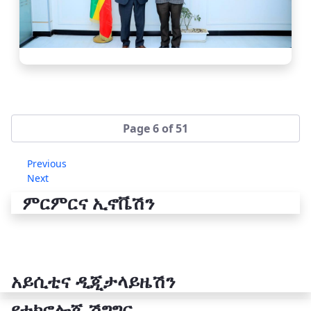
Page 6 of 51
Previous
Next
ምርምርና ኢኖቬሽን
አይሲቲና ዲጂታላይዜሽን
የቴክኖሎጂ ሽግግር