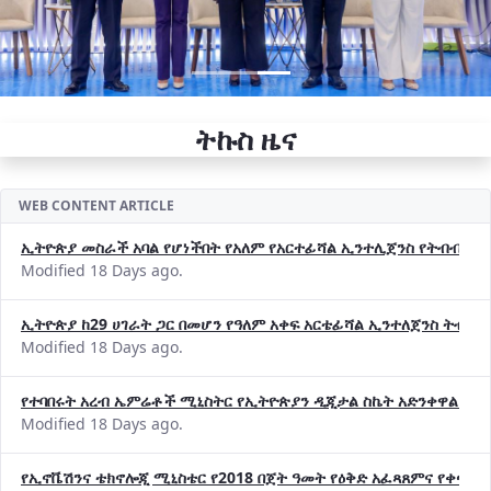
ትኩስ ዜና
WEB CONTENT ARTICLE
ኢትዮጵያ መስራች አባል የሆነችበት የአለም የአርተፊሻል ኢንተሊጀንስ የትብብር ድርጅት (
Modified 18 Days ago.
ኢትዮጵያ ከ29 ሀገራት ጋር በመሆን የዓለም አቀፍ አርቴፊሻል ኢንተለጀንስ ትብብ
Modified 18 Days ago.
የተባበሩት አረብ ኤምሬቶች ሚኒስትር የኢትዮጵያን ዲጂታል ስኬት አድንቀዋል —የ
Modified 18 Days ago.
የኢኖቬሽንና ቴክኖሎጂ ሚኒስቴር የ2018 በጀት ዓመት የዕቅድ አፈጻጸምና የቀጣይ 