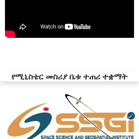
የሚኒስቴር መስሪያ ቤቱ ተጠሪ ተቋማት