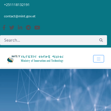
Skip to Main Content
Open Accessibility Menu
+251118132191
contact@mint.gov.et