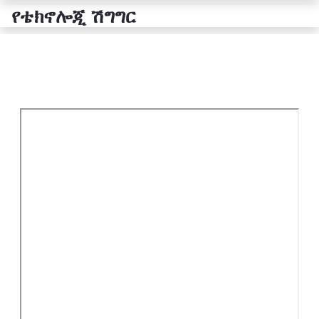
የቴክኖሎጂ ሽግግር