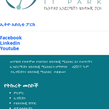
ኢትዮ አይሲቲ ፓርክ
Facebook
Linkedin
Youtube
መንግስት የቀድሞው የሳይንስና ቴክኖሎጂ ሚኒስቴር እና የመገናኛና
ኢንፎርሜሽን ቴክኖሎጂ ሚኒስቴርን በማዋሃድ በ2011 ዓ.ም
የኢኖቬሽንና ቴክኖሎጂ ሚኒስቴር ተቋቋመ፡፡
የትኩረት መስኮች
ምርምር
ኢኖቬሽን
የቴክኖሎጂ ሽግግር
ዲጂታላይዜሽን