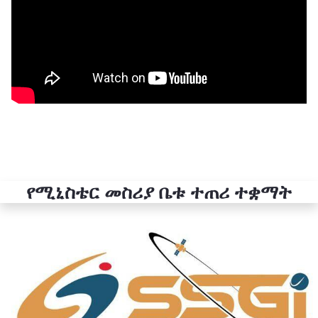
የሚኒስቴር መስሪያ ቤቱ ተጠሪ ተቋማት