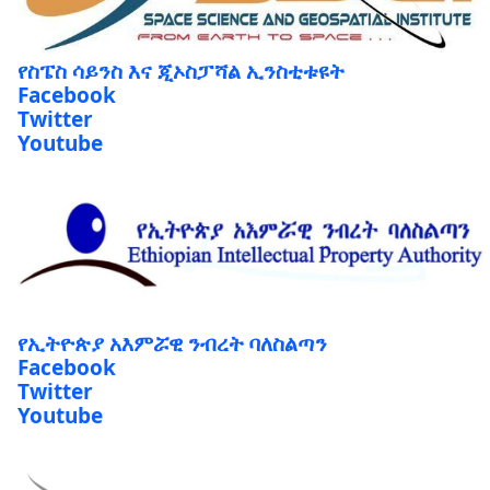
የስፔስ ሳይንስ እና ጂኦስፓሻል ኢንስቲቱዩት
Facebook
Twitter
Youtube
የኢትዮጵያ አእምሯዊ ንብረት ባለስልጣን
Facebook
Twitter
Youtube