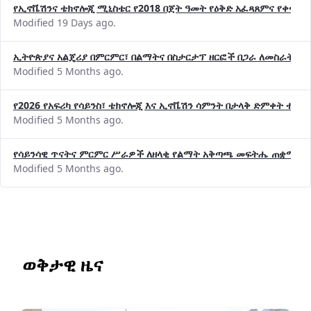
የኢኖቬሽንና ቴክኖሎጂ ሚኒስቴር የ2018 በጀት ዓመት የዕቅድ አፈጻጸምና የቀጣይ 
Modified 19 Days ago.
ኢትዮጵያና አልጄሪያ በምርምር፣ በልማትና በስታርታፕ ዘርፎች በጋራ ለመስራት መከሩ
Modified 5 Months ago.
የ2026 የአፍሪካ የሳይንስ፣ ቴክኖሎጂ እና ኢኖቬሽን ሳምንት በታላቅ ድምቀት ተጠና
Modified 5 Months ago.
የሳይንሳዊ ጥናትና ምርምር ሥራዎች ለዘላቂ የልማት አቅጣጫ መፍትሔ ጠቋሚ መ
Modified 5 Months ago.
ወቅታዊ ዜና