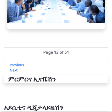
Page 13 of 51
Previous
Next
ምርምርና ኢኖቬሽን
አይሲቲና ዲጂታላይዜሽን