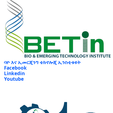
ባዮ እና ኢመርጂንግ ቴክኖሎጂ ኢንስቲቱዩት
Facebook
Linkedin
Youtube