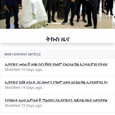
ትኩስ ዜና
WEB CONTENT ARTICLE
ኢትዮጵያ መስራች አባል የሆነችበት የአለም የአርተፊሻል ኢንተሊጀንስ የትብብር ድርጅት (
Modified 19 Days ago.
ኢትዮጵያ ከ29 ሀገራት ጋር በመሆን የዓለም አቀፍ አርቴፊሻል ኢንተለጀንስ ትብብ
Modified 19 Days ago.
የተባበሩት አረብ ኤምሬቶች ሚኒስትር የኢትዮጵያን ዲጂታል ስኬት አድንቀዋል —የ
Modified 19 Days ago.