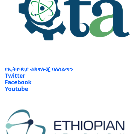
የኢትዮጵያ ቴክኖሎጂ ባለስልጣን
Twitter
Facebook
Youtube