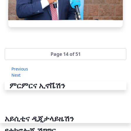
Page 14 of 51
Previous
Next
ምርምርና ኢኖቬሽን
አይሲቲና ዲጂታላይዜሽን
የቴክኖሎጂ ሽግግር