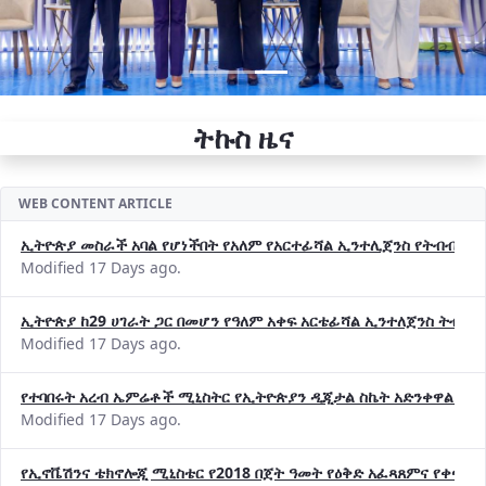
ትኩስ ዜና
WEB CONTENT ARTICLE
ኢትዮጵያ መስራች አባል የሆነችበት የአለም የአርተፊሻል ኢንተሊጀንስ የትብብር ድርጅት (
Modified 17 Days ago.
ኢትዮጵያ ከ29 ሀገራት ጋር በመሆን የዓለም አቀፍ አርቴፊሻል ኢንተለጀንስ ትብብ
Modified 17 Days ago.
የተባበሩት አረብ ኤምሬቶች ሚኒስትር የኢትዮጵያን ዲጂታል ስኬት አድንቀዋል —የ
Modified 17 Days ago.
የኢኖቬሽንና ቴክኖሎጂ ሚኒስቴር የ2018 በጀት ዓመት የዕቅድ አፈጻጸምና የቀጣይ 