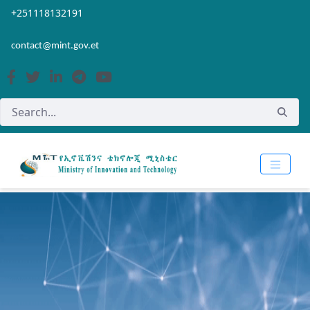
Skip to Main Content
Open Accessibility Menu
+251118132191
contact@mint.gov.et