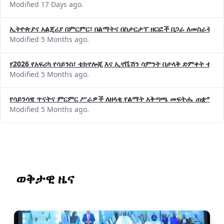
Modified 17 Days ago.
ኢትዮጵያና አልጄሪያ በምርምር፣ በልማትና በስታርታፕ ዘርፎች በጋራ ለመስራት መከሩ
Modified 5 Months ago.
የ2026 የአፍሪካ የሳይንስ፣ ቴክኖሎጂ እና ኢኖቬሽን ሳምንት በታላቅ ድምቀት ተጠና
Modified 5 Months ago.
የሳይንሳዊ ጥናትና ምርምር ሥራዎች ለዘላቂ የልማት አቅጣጫ መፍትሔ ጠቋሚ መ
Modified 5 Months ago.
ወቅታዊ ዜና