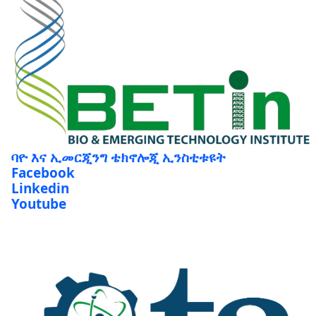
ባዮ እና ኢመርጂንግ ቴክኖሎጂ ኢንስቲቱዩት
Facebook
Linkedin
Youtube