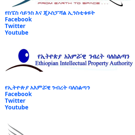
የስፔስ ሳይንስ እና ጂኦስፓሻል ኢንስቲቱዩት
Facebook
Twitter
Youtube
የኢትዮጵያ አእምሯዊ ንብረት ባለስልጣን
Facebook
Twitter
Youtube