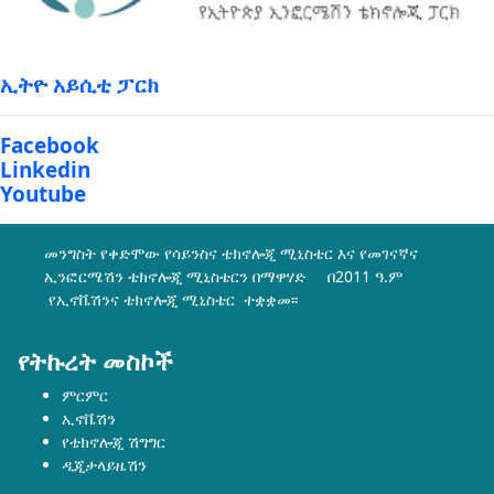
ኢትዮ አይሲቲ ፓርክ
Facebook
Linkedin
Youtube
መንግስት የቀድሞው የሳይንስና ቴክኖሎጂ ሚኒስቴር እና የመገናኛና
ኢንፎርሜሽን ቴክኖሎጂ ሚኒስቴርን በማዋሃድ በ2011 ዓ.ም
የኢኖቬሽንና ቴክኖሎጂ ሚኒስቴር ተቋቋመ፡፡
የትኩረት መስኮች
ምርምር
ኢኖቬሽን
የቴክኖሎጂ ሽግግር
ዲጂታላይዜሽን