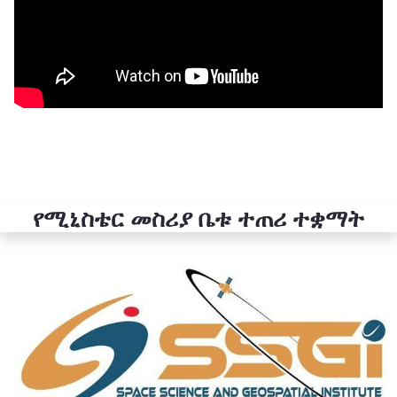
የሚኒስቴር መስሪያ ቤቱ ተጠሪ ተቋማት