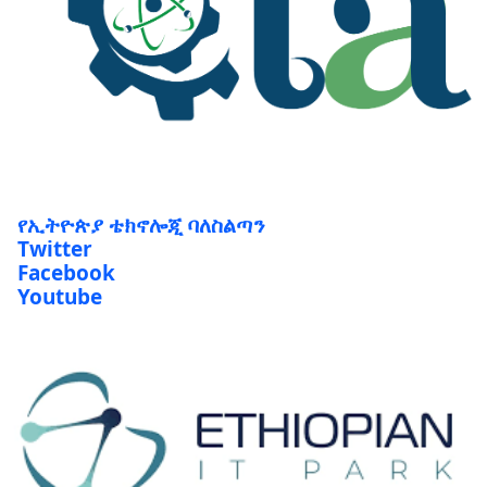
የኢትዮጵያ ቴክኖሎጂ ባለስልጣን
Twitter
Facebook
Youtube