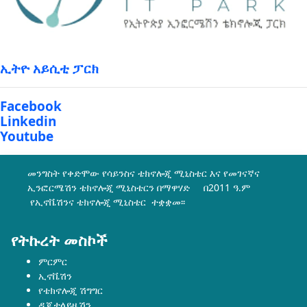
ኢትዮ አይሲቲ ፓርክ
Facebook
Linkedin
Youtube
መንግስት የቀድሞው የሳይንስና ቴክኖሎጂ ሚኒስቴር እና የመገናኛና
ኢንፎርሜሽን ቴክኖሎጂ ሚኒስቴርን በማዋሃድ በ2011 ዓ.ም
የኢኖቬሽንና ቴክኖሎጂ ሚኒስቴር ተቋቋመ፡፡
የትኩረት መስኮች
ምርምር
ኢኖቬሽን
የቴክኖሎጂ ሽግግር
ዲጂታላይዜሽን