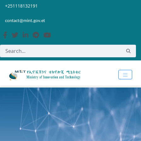
Skip to Main Content
Open Accessibility Menu
+251118132191
contact@mint.gov.et