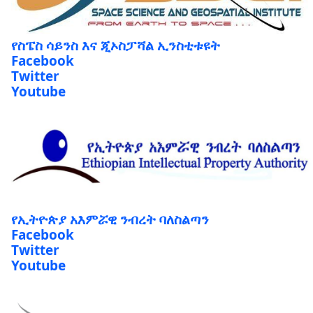
የስፔስ ሳይንስ እና ጂኦስፓሻል ኢንስቲቱዩት
Facebook
Twitter
Youtube
የኢትዮጵያ አእምሯዊ ንብረት ባለስልጣን
Facebook
Twitter
Youtube