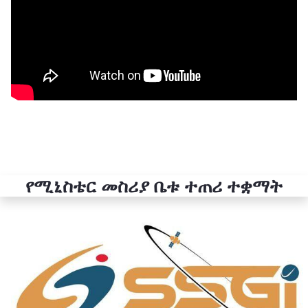
የሚኒስቴር መስሪያ ቤቱ ተጠሪ ተቋማት