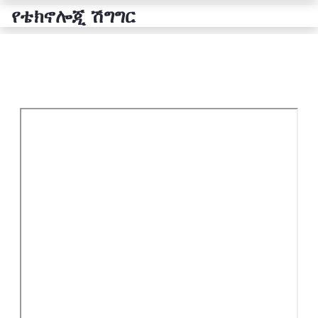
የቴክኖሎጂ ሽግግር