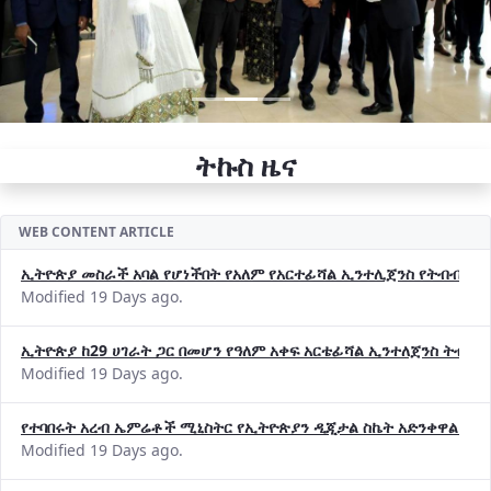
ትኩስ ዜና
WEB CONTENT ARTICLE
ኢትዮጵያ መስራች አባል የሆነችበት የአለም የአርተፊሻል ኢንተሊጀንስ የትብብር ድርጅት (
Modified 19 Days ago.
ኢትዮጵያ ከ29 ሀገራት ጋር በመሆን የዓለም አቀፍ አርቴፊሻል ኢንተለጀንስ ትብብ
Modified 19 Days ago.
የተባበሩት አረብ ኤምሬቶች ሚኒስትር የኢትዮጵያን ዲጂታል ስኬት አድንቀዋል —የ
Modified 19 Days ago.