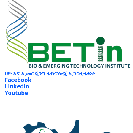
ባዮ እና ኢመርጂንግ ቴክኖሎጂ ኢንስቲቱዩት
Facebook
Linkedin
Youtube