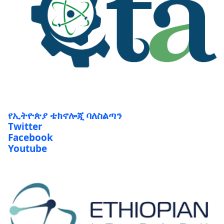
የኢትዮጵያ ቴክኖሎጂ ባለስልጣን
Twitter
Facebook
Youtube