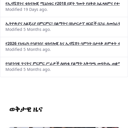
የኢኖቬሽንና ቴክኖሎጂ ሚኒስቴር የ2018 በጀት ዓመት የዕቅድ አፈጻጸምና የቀጣይ 
Modified 19 Days ago.
ኢትዮጵያና አልጄሪያ በምርምር፣ በልማትና በስታርታፕ ዘርፎች በጋራ ለመስራት መከሩ
Modified 5 Months ago.
የ2026 የአፍሪካ የሳይንስ፣ ቴክኖሎጂ እና ኢኖቬሽን ሳምንት በታላቅ ድምቀት ተጠና
Modified 5 Months ago.
የሳይንሳዊ ጥናትና ምርምር ሥራዎች ለዘላቂ የልማት አቅጣጫ መፍትሔ ጠቋሚ መ
Modified 5 Months ago.
ወቅታዊ ዜና