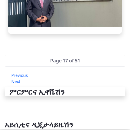
Page 17 of 51
Previous
Next
ምርምርና ኢኖቬሽን
አይሲቲና ዲጂታላይዜሽን