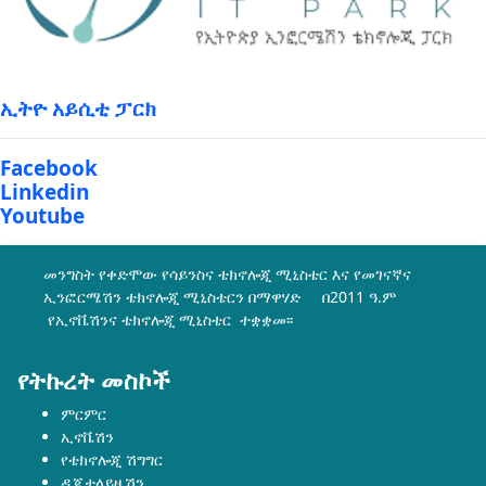
ኢትዮ አይሲቲ ፓርክ
Facebook
Linkedin
Youtube
መንግስት የቀድሞው የሳይንስና ቴክኖሎጂ ሚኒስቴር እና የመገናኛና
ኢንፎርሜሽን ቴክኖሎጂ ሚኒስቴርን በማዋሃድ በ2011 ዓ.ም
የኢኖቬሽንና ቴክኖሎጂ ሚኒስቴር ተቋቋመ፡፡
የትኩረት መስኮች
ምርምር
ኢኖቬሽን
የቴክኖሎጂ ሽግግር
ዲጂታላይዜሽን