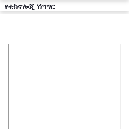
የቴክኖሎጂ ሽግግር