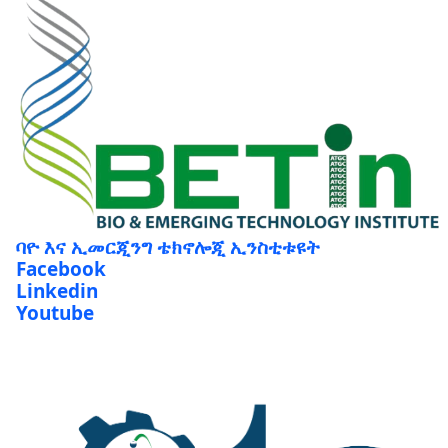
ባዮ እና ኢመርጂንግ ቴክኖሎጂ ኢንስቲቱዩት
Facebook
Linkedin
Youtube