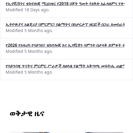
የኢኖቬሽንና ቴክኖሎጂ ሚኒስቴር የ2018 በጀት ዓመት የዕቅድ አፈጻጸምና የቀጣይ 
Modified 18 Days ago.
ኢትዮጵያና አልጄሪያ በምርምር፣ በልማትና በስታርታፕ ዘርፎች በጋራ ለመስራት መከሩ
Modified 5 Months ago.
የ2026 የአፍሪካ የሳይንስ፣ ቴክኖሎጂ እና ኢኖቬሽን ሳምንት በታላቅ ድምቀት ተጠና
Modified 5 Months ago.
የሳይንሳዊ ጥናትና ምርምር ሥራዎች ለዘላቂ የልማት አቅጣጫ መፍትሔ ጠቋሚ መ
Modified 5 Months ago.
ወቅታዊ ዜና