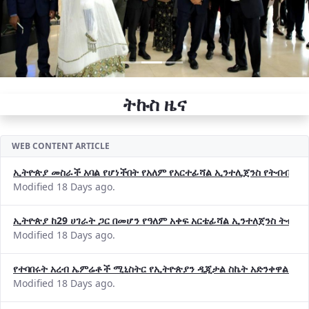
ትኩስ ዜና
WEB CONTENT ARTICLE
ኢትዮጵያ መስራች አባል የሆነችበት የአለም የአርተፊሻል ኢንተሊጀንስ የትብብር ድርጅት (
Modified 18 Days ago.
ኢትዮጵያ ከ29 ሀገራት ጋር በመሆን የዓለም አቀፍ አርቴፊሻል ኢንተለጀንስ ትብብ
Modified 18 Days ago.
የተባበሩት አረብ ኤምሬቶች ሚኒስትር የኢትዮጵያን ዲጂታል ስኬት አድንቀዋል —የ
Modified 18 Days ago.