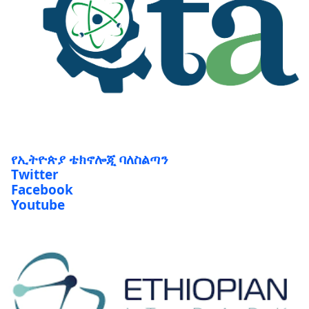
የኢትዮጵያ ቴክኖሎጂ ባለስልጣን
Twitter
Facebook
Youtube