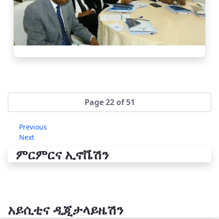
Page 22 of 51
Previous
Next
ምርምርና ኢኖቬሽን
አይሲቲና ዲጂታላይዜሽን