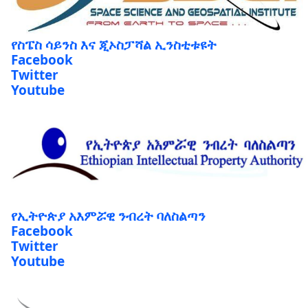
የስፔስ ሳይንስ እና ጂኦስፓሻል ኢንስቲቱዩት
Facebook
Twitter
Youtube
የኢትዮጵያ አእምሯዊ ንብረት ባለስልጣን
Facebook
Twitter
Youtube