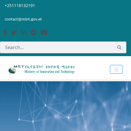
Skip to Main Content
Open Accessibility Menu
+251118132191
contact@mint.gov.et