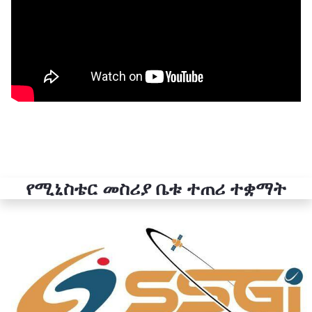
የሚኒስቴር መስሪያ ቤቱ ተጠሪ ተቋማት