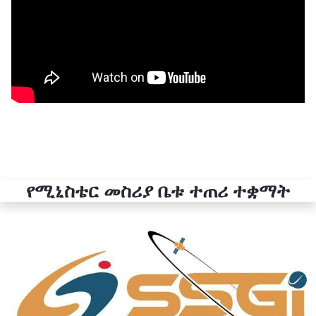
የሚኒስቴር መስሪያ ቤቱ ተጠሪ ተቋማት