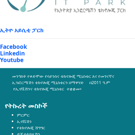
ኢትዮ አይሲቲ ፓርክ
Facebook
Linkedin
Youtube
መንግስት የቀድሞው የሳይንስና ቴክኖሎጂ ሚኒስቴር እና የመገናኛና
ኢንፎርሜሽን ቴክኖሎጂ ሚኒስቴርን በማዋሃድ በ2011 ዓ.ም
የኢኖቬሽንና ቴክኖሎጂ ሚኒስቴር ተቋቋመ፡፡
የትኩረት መስኮች
ምርምር
ኢኖቬሽን
የቴክኖሎጂ ሽግግር
ዲጂታላይዜሽን