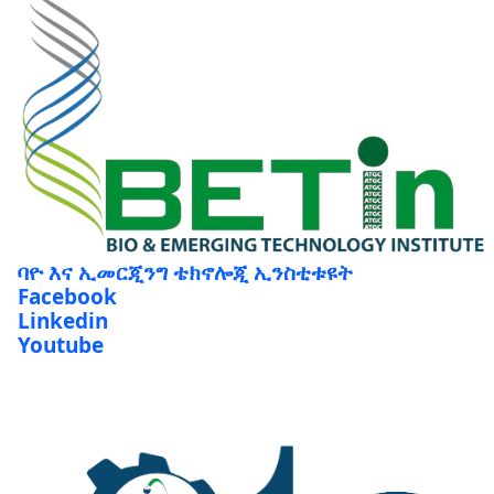
ባዮ እና ኢመርጂንግ ቴክኖሎጂ ኢንስቲቱዩት
Facebook
Linkedin
Youtube