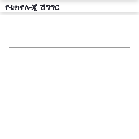
የቴክኖሎጂ ሽግግር