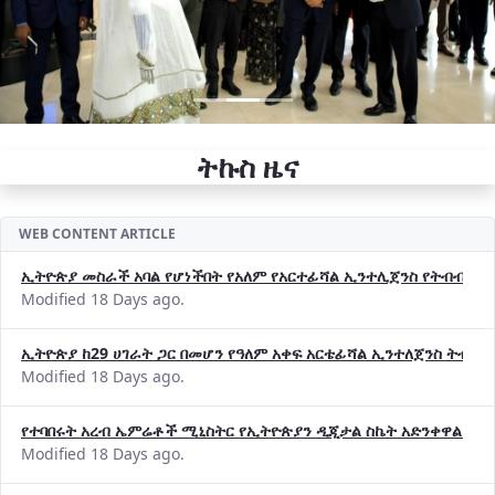
ትኩስ ዜና
WEB CONTENT ARTICLE
ኢትዮጵያ መስራች አባል የሆነችበት የአለም የአርተፊሻል ኢንተሊጀንስ የትብብር ድርጅት (
Modified 18 Days ago.
ኢትዮጵያ ከ29 ሀገራት ጋር በመሆን የዓለም አቀፍ አርቴፊሻል ኢንተለጀንስ ትብብ
Modified 18 Days ago.
የተባበሩት አረብ ኤምሬቶች ሚኒስትር የኢትዮጵያን ዲጂታል ስኬት አድንቀዋል —የ
Modified 18 Days ago.