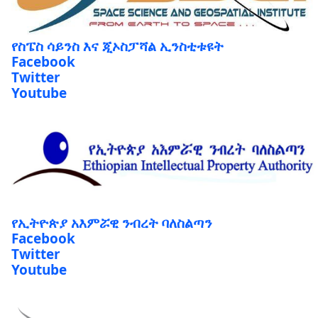
የስፔስ ሳይንስ እና ጂኦስፓሻል ኢንስቲቱዩት
Facebook
Twitter
Youtube
የኢትዮጵያ አእምሯዊ ንብረት ባለስልጣን
Facebook
Twitter
Youtube