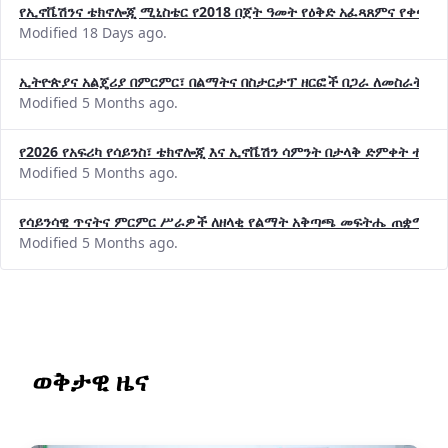
የኢኖቬሽንና ቴክኖሎጂ ሚኒስቴር የ2018 በጀት ዓመት የዕቅድ አፈጻጸምና የቀጣይ 
Modified 18 Days ago.
ኢትዮጵያና አልጄሪያ በምርምር፣ በልማትና በስታርታፕ ዘርፎች በጋራ ለመስራት መከሩ
Modified 5 Months ago.
የ2026 የአፍሪካ የሳይንስ፣ ቴክኖሎጂ እና ኢኖቬሽን ሳምንት በታላቅ ድምቀት ተጠና
Modified 5 Months ago.
የሳይንሳዊ ጥናትና ምርምር ሥራዎች ለዘላቂ የልማት አቅጣጫ መፍትሔ ጠቋሚ መ
Modified 5 Months ago.
ወቅታዊ ዜና