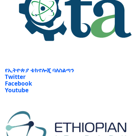
የኢትዮጵያ ቴክኖሎጂ ባለስልጣን
Twitter
Facebook
Youtube