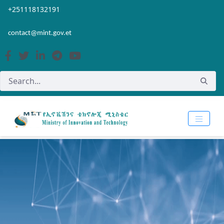
Skip to Main Content
Open Accessibility Menu
+251118132191
contact@mint.gov.et