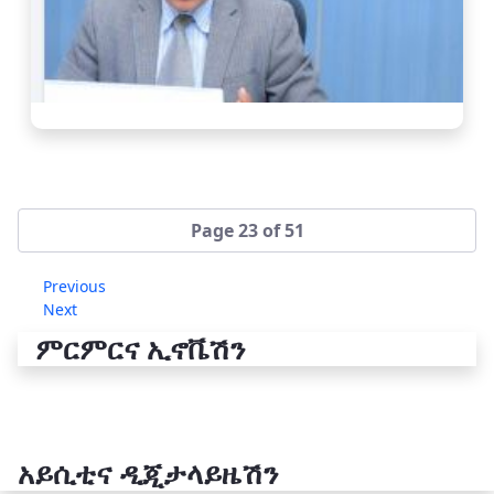
Page 23 of 51
Previous
Next
ምርምርና ኢኖቬሽን
አይሲቲና ዲጂታላይዜሽን