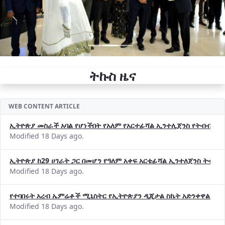
ትኩስ ዜና
WEB CONTENT ARTICLE
ኢትዮጵያ መስራች አባል የሆነችበት የአለም የአርተፊሻል ኢንተሊጀንስ የትብብር ድርጅት (
Modified 18 Days ago.
ኢትዮጵያ ከ29 ሀገራት ጋር በመሆን የዓለም አቀፍ አርቴፊሻል ኢንተለጀንስ ትብብ
Modified 18 Days ago.
የተባበሩት አረብ ኤምሬቶች ሚኒስትር የኢትዮጵያን ዲጂታል ስኬት አድንቀዋል —የ
Modified 18 Days ago.