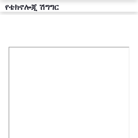
የቴክኖሎጂ ሽግግር