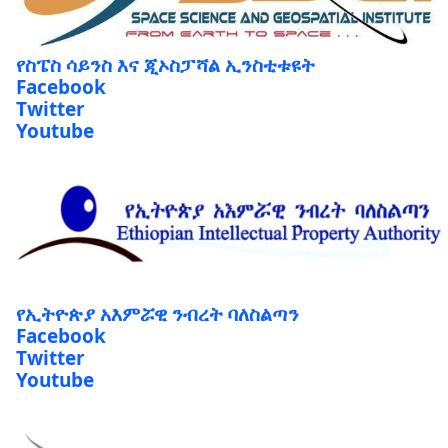
የስፔስ ሳይንስ እና ጂኦስፓሻል ኢንስቲቱዩት
Facebook
Twitter
Youtube
የኢትዮጵያ አእምሯዊ ንብረት ባለስልጣን
Facebook
Twitter
Youtube