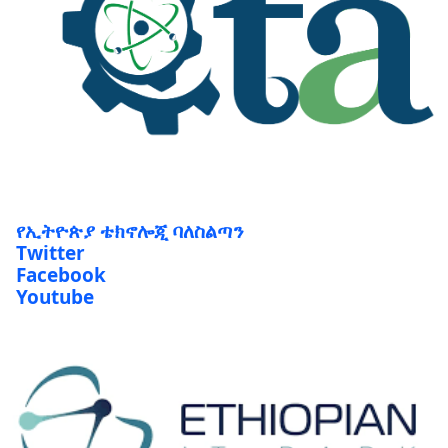
የኢትዮጵያ ቴክኖሎጂ ባለስልጣን
Twitter
Facebook
Youtube