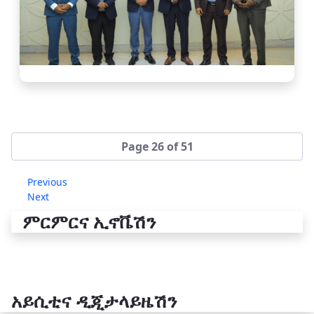
Page 26 of 51
Previous
Next
ምርምርና ኢኖቬሽን
አይሲቲና ዲጂታላይዜሽን