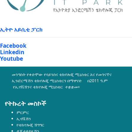
ኢትዮ አይሲቲ ፓርክ
Facebook
Linkedin
Youtube
መንግስት የቀድሞው የሳይንስና ቴክኖሎጂ ሚኒስቴር እና የመገናኛና
ኢንፎርሜሽን ቴክኖሎጂ ሚኒስቴርን በማዋሃድ በ2011 ዓ.ም
የኢኖቬሽንና ቴክኖሎጂ ሚኒስቴር ተቋቋመ፡፡
የትኩረት መስኮች
ምርምር
ኢኖቬሽን
የቴክኖሎጂ ሽግግር
ዲጂታላይዜሽን