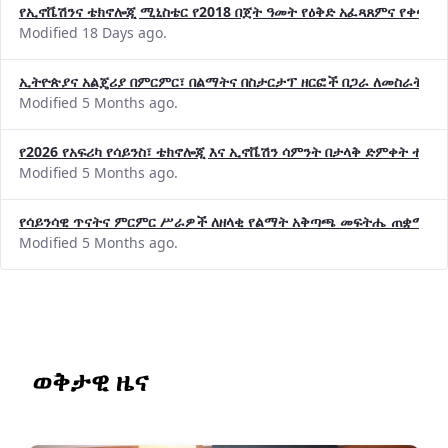
የኢኖቬሽንና ቴክኖሎጂ ሚኒስቴር የ2018 በጀት ዓመት የዕቅድ አፈጻጸምና የቀጣይ 
Modified 18 Days ago.
ኢትዮጵያና አልጄሪያ በምርምር፣ በልማትና በስታርታፕ ዘርፎች በጋራ ለመስራት መከሩ
Modified 5 Months ago.
የ2026 የአፍሪካ የሳይንስ፣ ቴክኖሎጂ እና ኢኖቬሽን ሳምንት በታላቅ ድምቀት ተጠና
Modified 5 Months ago.
የሳይንሳዊ ጥናትና ምርምር ሥራዎች ለዘላቂ የልማት አቅጣጫ መፍትሔ ጠቋሚ መ
Modified 5 Months ago.
ወቅታዊ ዜና