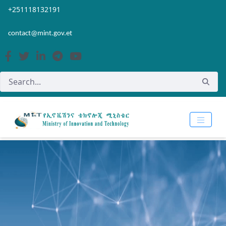
Skip to Main Content
Open Accessibility Menu
+251118132191
contact@mint.gov.et