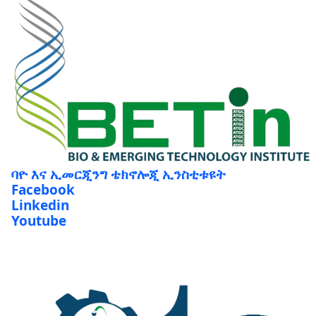
ባዮ እና ኢመርጂንግ ቴክኖሎጂ ኢንስቲቱዩት
Facebook
Linkedin
Youtube