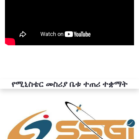
የሚኒስቴር መስሪያ ቤቱ ተጠሪ ተቋማት