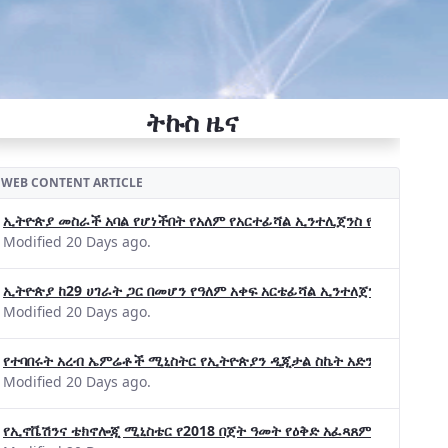
ትኩስ ዜና
WEB CONTENT ARTICLE
ኢትዮጵያ መስራች አባል የሆነችበት የአለም የአርተፊሻል ኢንተሊጀንስ የትብብር ድርጅት (Wo
Modified 20 Days ago.
ኢትዮጵያ ከ29 ሀገራት ጋር በመሆን የዓለም አቀፍ አርቴፊሻል ኢንተለጀንስ ትብብር 
Modified 20 Days ago.
የተባበሩት አረብ ኤምሬቶች ሚኒስትር የኢትዮጵያን ዲጂታል ስኬት አድንቀዋል —የኢት
Modified 20 Days ago.
የኢኖቬሽንና ቴክኖሎጂ ሚኒስቴር የ2018 በጀት ዓመት የዕቅድ አፈጻጸምና የቀጣይ አቅ