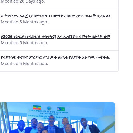
Modified 20 Days ago.
ኢትዮጵያና አልጄሪያ በምርምር፣ በልማትና በስታርታፕ ዘርፎች በጋራ ለመስራት መከሩ፡፡
Modified 5 Months ago.
የ2026 የአፍሪካ የሳይንስ፣ ቴክኖሎጂ እና ኢኖቬሽን ሳምንት በታላቅ ድምቀት ተጠናቀቀ
Modified 5 Months ago.
የሳይንሳዊ ጥናትና ምርምር ሥራዎች ለዘላቂ የልማት አቅጣጫ መፍትሔ ጠቋሚ መሆና
Modified 5 Months ago.