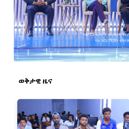
የልማት አጋሮች በአባልነት የየ
የኢንፎርሜሽን ቴክኖሎ
ወቅታዊ ዜና