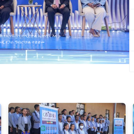
ያዘ የኢኖቬሽን፣የዲጅታል ኢኮኖሚ እና
ጂ የጋራ ግብረሃይል ተቋቋመ