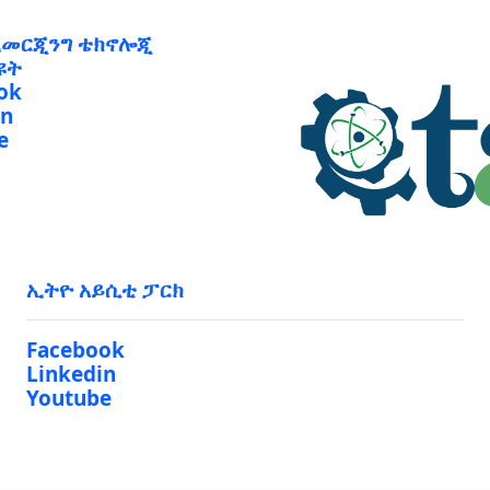
ኢመርጂንግ ቴክኖሎጂ
ዩት
ok
in
e
ኢትዮ አይሲቲ ፓርክ
Facebook
Linkedin
Youtube