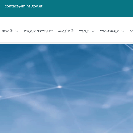
contact@mint.gov.et
ዘርፎች
ፖሊሲና ፕሮግራም
መረጃዎች
ሚዲያ
ማስታወቂያ
አ