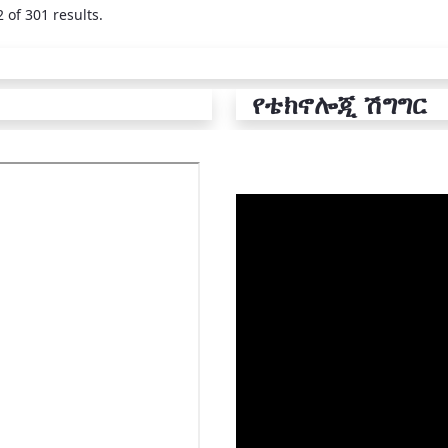
 of 301 results.
የቴክኖሎጂ ሽግግር