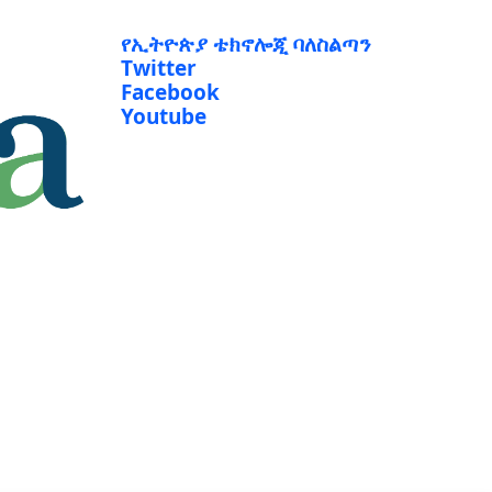
የኢትዮጵያ ቴክኖሎጂ ባለስልጣን
Twitter
Facebook
Youtube