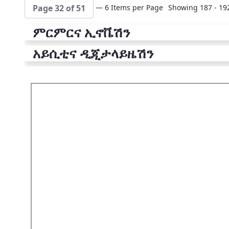
— 6 Items per Page
Showing 187 - 192
Page 32 of 51
ምርምርና ኢኖቬሽን
አይሲቲና ዲጂታላይዜሽን