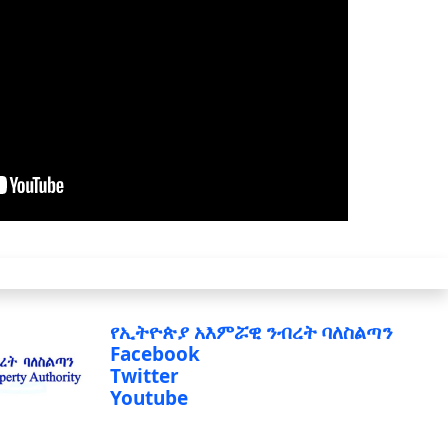
የኢትዮጵያ አእምሯዊ ንብረት ባለስልጣን
Facebook
Twitter
Youtube