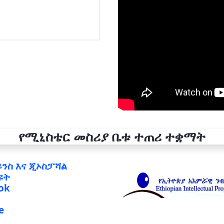
የሚኒስቴር መስሪያ ቤቱ ተጠሪ ተቋማት
ይንስ እና ጂኦስፓሻል
ዩት
ok
e