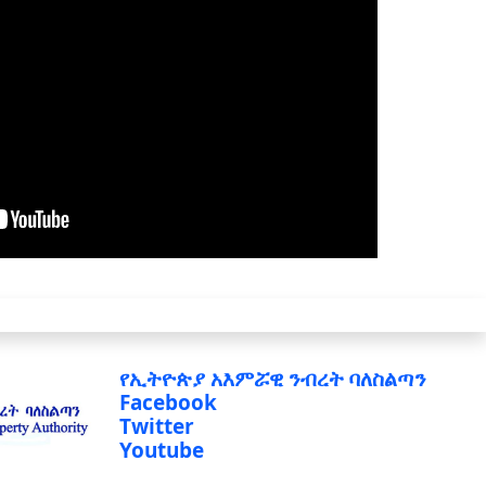
የኢትዮጵያ አእምሯዊ ንብረት ባለስልጣን
Facebook
Twitter
Youtube