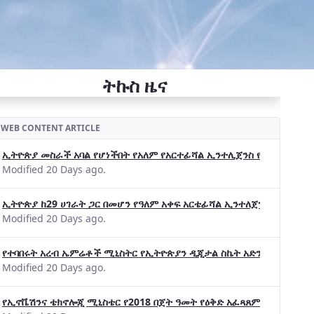
ትኩስ ዜና
WEB CONTENT ARTICLE
ኢትዮጵያ መስራች አባል የሆነችበት የአለም የአርተፊሻል ኢንተሊጀንስ የትብብር ድርጅት (Wo
Modified 20 Days ago.
ኢትዮጵያ ከ29 ሀገራት ጋር በመሆን የዓለም አቀፍ አርቴፊሻል ኢንተለጀንስ ትብብር 
Modified 20 Days ago.
የተባበሩት አረብ ኤምሬቶች ሚኒስትር የኢትዮጵያን ዲጂታል ስኬት አድንቀዋል —የኢት
Modified 20 Days ago.
የኢኖቬሽንና ቴክኖሎጂ ሚኒስቴር የ2018 በጀት ዓመት የዕቅድ አፈጻጸምና የቀጣይ አቅ