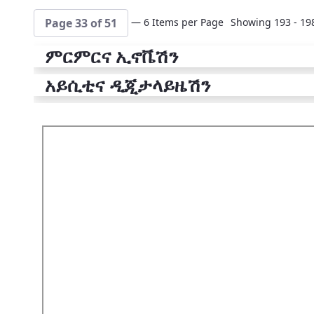
— 6 Items per Page
Showing 193 - 198
Page 33 of 51
ምርምርና ኢኖቬሽን
አይሲቲና ዲጂታላይዜሽን