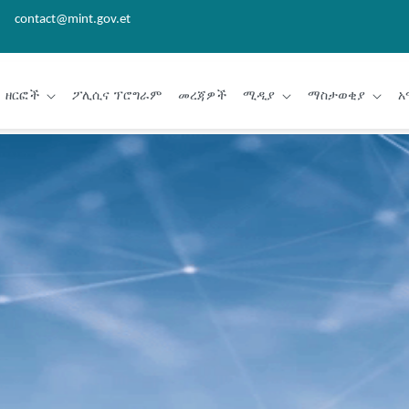
contact@mint.gov.et
ዘርፎች
ፖሊሲና ፕሮግራም
መረጃዎች
ሚዲያ
ማስታወቂያ
አ