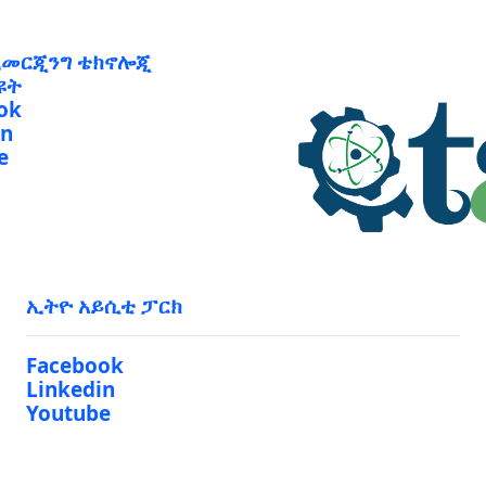
ኢመርጂንግ ቴክኖሎጂ
ዩት
ok
in
e
ኢትዮ አይሲቲ ፓርክ
Facebook
Linkedin
Youtube