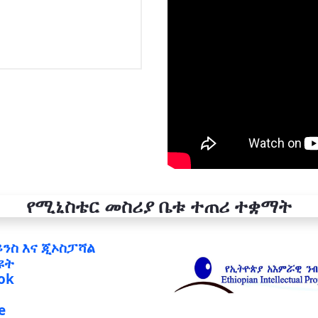
የሚኒስቴር መስሪያ ቤቱ ተጠሪ ተቋማት
ይንስ እና ጂኦስፓሻል
ዩት
ok
e