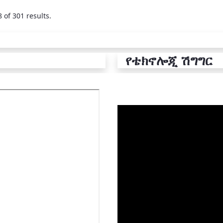
 of 301 results.
የቴክኖሎጂ ሽግግር