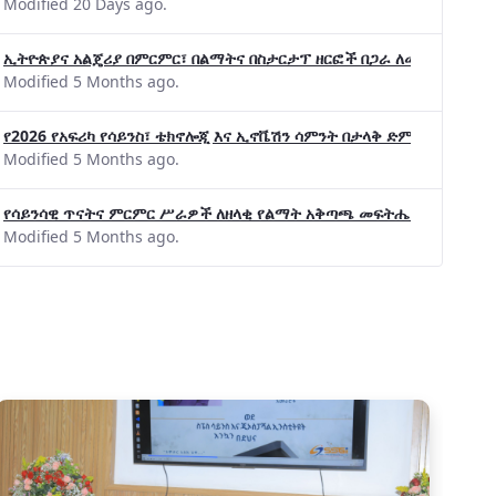
Modified 20 Days ago.
ኢትዮጵያና አልጄሪያ በምርምር፣ በልማትና በስታርታፕ ዘርፎች በጋራ ለመስራት መከሩ፡፡
Modified 5 Months ago.
የ2026 የአፍሪካ የሳይንስ፣ ቴክኖሎጂ እና ኢኖቬሽን ሳምንት በታላቅ ድምቀት ተጠናቀቀ
Modified 5 Months ago.
የሳይንሳዊ ጥናትና ምርምር ሥራዎች ለዘላቂ የልማት አቅጣጫ መፍትሔ ጠቋሚ መሆና
Modified 5 Months ago.