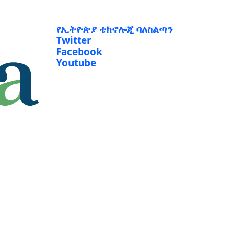
የኢትዮጵያ ቴክኖሎጂ ባለስልጣን
Twitter
Facebook
Youtube