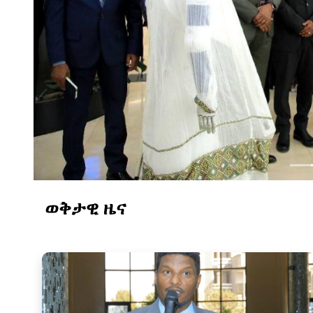
ወቅታዊ ዜና