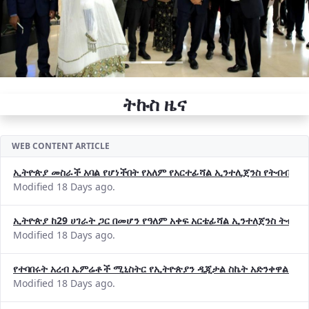
ትኩስ ዜና
WEB CONTENT ARTICLE
ኢትዮጵያ መስራች አባል የሆነችበት የአለም የአርተፊሻል ኢንተሊጀንስ የትብብር ድርጅት (
Modified 18 Days ago.
ኢትዮጵያ ከ29 ሀገራት ጋር በመሆን የዓለም አቀፍ አርቴፊሻል ኢንተለጀንስ ትብብ
Modified 18 Days ago.
የተባበሩት አረብ ኤምሬቶች ሚኒስትር የኢትዮጵያን ዲጂታል ስኬት አድንቀዋል —የ
Modified 18 Days ago.