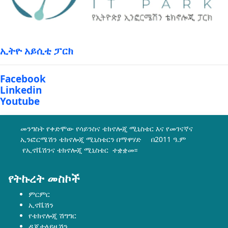
ኢትዮ አይሲቲ ፓርክ
Facebook
Linkedin
Youtube
መንግስት የቀድሞው የሳይንስና ቴክኖሎጂ ሚኒስቴር እና የመገናኛና
ኢንፎርሜሽን ቴክኖሎጂ ሚኒስቴርን በማዋሃድ በ2011 ዓ.ም
የኢኖቬሽንና ቴክኖሎጂ ሚኒስቴር ተቋቋመ፡፡
የትኩረት መስኮች
ምርምር
ኢኖቬሽን
የቴክኖሎጂ ሽግግር
ዲጂታላይዜሽን