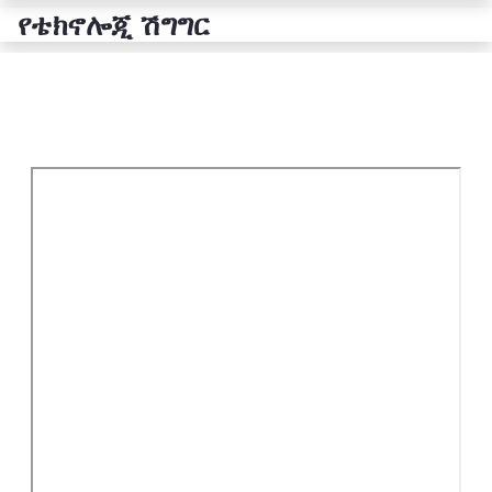
የቴክኖሎጂ ሽግግር