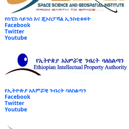
የስፔስ ሳይንስ እና ጂኦስፓሻል ኢንስቲቱዩት
Facebook
Twitter
Youtube
የኢትዮጵያ አእምሯዊ ንብረት ባለስልጣን
Facebook
Twitter
Youtube