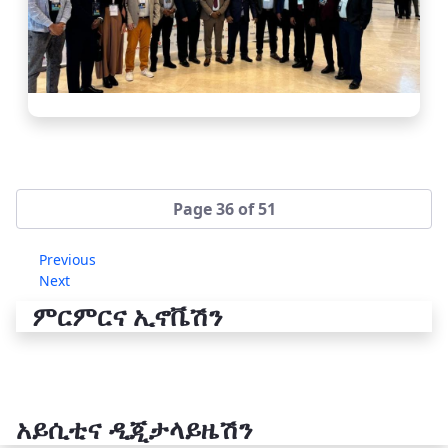
Page 36 of 51
Previous
Next
ምርምርና ኢኖቬሽን
አይሲቲና ዲጂታላይዜሽን