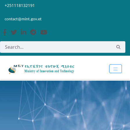
Skip to Main Content
Open Accessibility Menu
+251118132191
contact@mint.gov.et