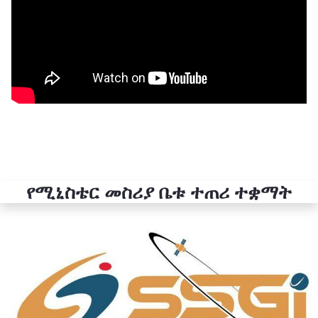
የሚኒስቴር መስሪያ ቤቱ ተጠሪ ተቋማት