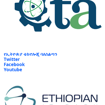
የኢትዮጵያ ቴክኖሎጂ ባለስልጣን
Twitter
Facebook
Youtube