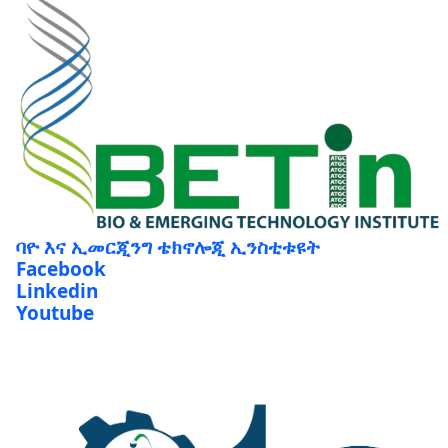
ባዮ እና ኢመርጂንግ ቴክኖሎጂ ኢንስቲቱዩት
Facebook
Linkedin
Youtube