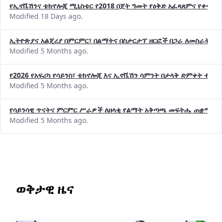
የኢኖቬሽንና ቴክኖሎጂ ሚኒስቴር የ2018 በጀት ዓመት የዕቅድ አፈጻጸምና የቀጣይ 
Modified 18 Days ago.
ኢትዮጵያና አልጄሪያ በምርምር፣ በልማትና በስታርታፕ ዘርፎች በጋራ ለመስራት መከሩ
Modified 5 Months ago.
የ2026 የአፍሪካ የሳይንስ፣ ቴክኖሎጂ እና ኢኖቬሽን ሳምንት በታላቅ ድምቀት ተጠና
Modified 5 Months ago.
የሳይንሳዊ ጥናትና ምርምር ሥራዎች ለዘላቂ የልማት አቅጣጫ መፍትሔ ጠቋሚ መ
Modified 5 Months ago.
ወቅታዊ ዜና