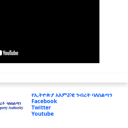
የኢትዮጵያ አእምሯዊ ንብረት ባለስልጣን
Facebook
Twitter
Youtube