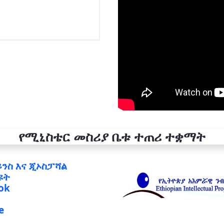
የሚኒስቴር መስሪያ ቤቱ ተጠሪ ተቋማት
ይንስ እና ጂኦስፓሻል
ዩት
ok
e