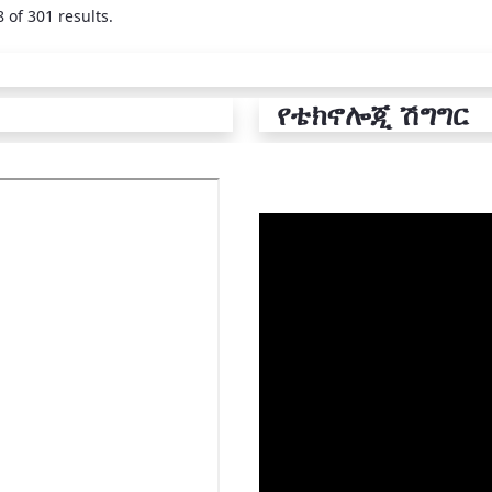
 of 301 results.
የቴክኖሎጂ ሽግግር