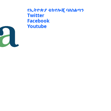
የኢትዮጵያ ቴክኖሎጂ ባለስልጣን
Twitter
Facebook
Youtube