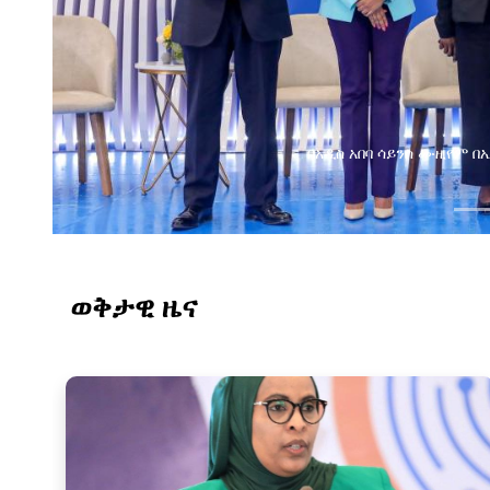
በአዲስ አበባ ሳይንስ ሙዚየም 
ወቅታዊ ዜና