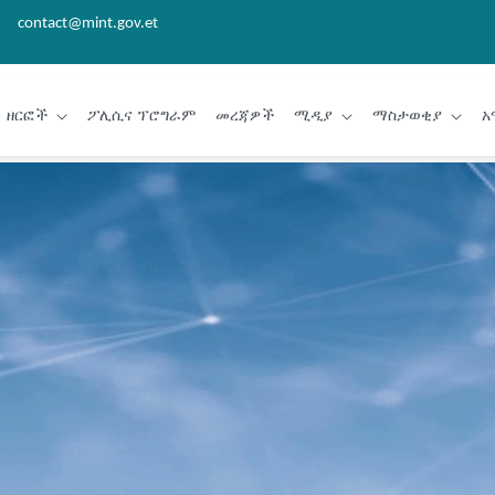
contact@mint.gov.et
ዘርፎች
ፖሊሲና ፕሮግራም
መረጃዎች
ሚዲያ
ማስታወቂያ
አ