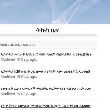
ትኩስ ዜና
WEB CONTENT ARTICLE
ኢትዮጵያ መስራች አባል የሆነችበት የአለም የአርተፊሻል ኢንተሊጀንስ የትብብር ድርጅት (Wo
Modified 19 Days ago.
ኢትዮጵያ ከ29 ሀገራት ጋር በመሆን የዓለም አቀፍ አርቴፊሻል ኢንተለጀንስ ትብብር 
Modified 19 Days ago.
የተባበሩት አረብ ኤምሬቶች ሚኒስትር የኢትዮጵያን ዲጂታል ስኬት አድንቀዋል —የኢት
Modified 19 Days ago.
የኢኖቬሽንና ቴክኖሎጂ ሚኒስቴር የ2018 በጀት ዓመት የዕቅድ አፈጻጸምና የቀጣይ አቅ