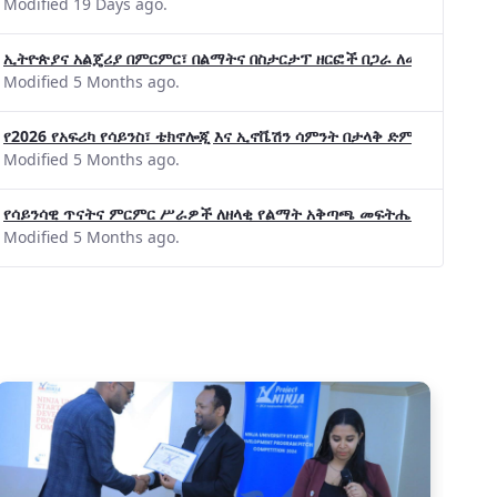
Modified 19 Days ago.
ኢትዮጵያና አልጄሪያ በምርምር፣ በልማትና በስታርታፕ ዘርፎች በጋራ ለመስራት መከሩ፡፡
Modified 5 Months ago.
የ2026 የአፍሪካ የሳይንስ፣ ቴክኖሎጂ እና ኢኖቬሽን ሳምንት በታላቅ ድምቀት ተጠናቀቀ
Modified 5 Months ago.
የሳይንሳዊ ጥናትና ምርምር ሥራዎች ለዘላቂ የልማት አቅጣጫ መፍትሔ ጠቋሚ መሆና
Modified 5 Months ago.