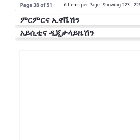
— 6 Items per Page
Showing 223 - 228
Page 38 of 51
ምርምርና ኢኖቬሽን
አይሲቲና ዲጂታላይዜሽን