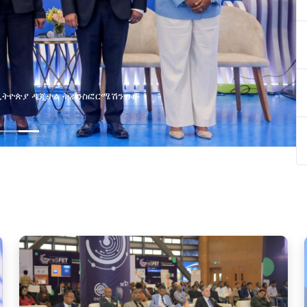
በኢትዮጵያ ዲጂታል ትራንስፎርሜሽን ጉዞ