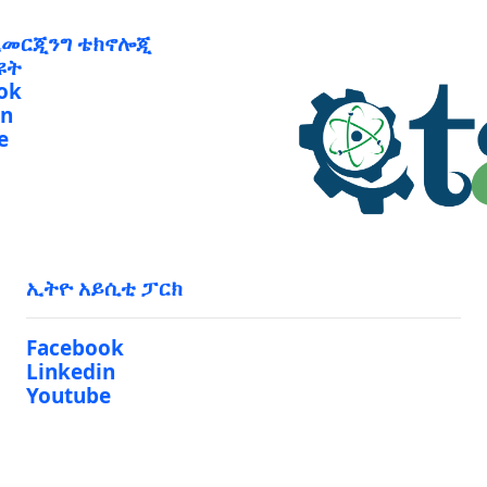
ኢመርጂንግ ቴክኖሎጂ
ዩት
ok
in
e
ኢትዮ አይሲቲ ፓርክ
Facebook
Linkedin
Youtube