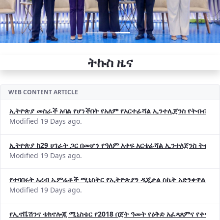
ትኩስ ዜና
WEB CONTENT ARTICLE
ኢትዮጵያ መስራች አባል የሆነችበት የአለም የአርተፊሻል ኢንተሊጀንስ የትብብር ድርጅት (
Modified 19 Days ago.
ኢትዮጵያ ከ29 ሀገራት ጋር በመሆን የዓለም አቀፍ አርቴፊሻል ኢንተለጀንስ ትብብ
Modified 19 Days ago.
የተባበሩት አረብ ኤምሬቶች ሚኒስትር የኢትዮጵያን ዲጂታል ስኬት አድንቀዋል —የ
Modified 19 Days ago.
የኢኖቬሽንና ቴክኖሎጂ ሚኒስቴር የ2018 በጀት ዓመት የዕቅድ አፈጻጸምና የቀጣይ 