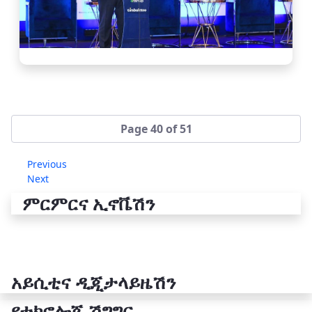
Page 40 of 51
Previous
Next
ምርምርና ኢኖቬሽን
አይሲቲና ዲጂታላይዜሽን
የቴክኖሎጂ ሽግግር