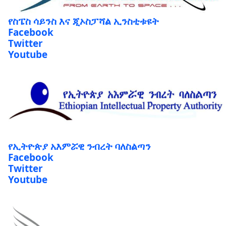
የስፔስ ሳይንስ እና ጂኦስፓሻል ኢንስቲቱዩት
Facebook
Twitter
Youtube
የኢትዮጵያ አእምሯዊ ንብረት ባለስልጣን
Facebook
Twitter
Youtube