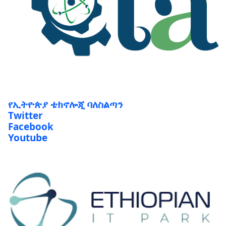
የኢትዮጵያ ቴክኖሎጂ ባለስልጣን
Twitter
Facebook
Youtube