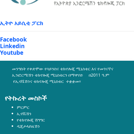
ኢትዮ አይሲቲ ፓርክ
Facebook
Linkedin
Youtube
መንግስት የቀድሞው የሳይንስና ቴክኖሎጂ ሚኒስቴር እና የመገናኛና
ኢንፎርሜሽን ቴክኖሎጂ ሚኒስቴርን በማዋሃድ በ2011 ዓ.ም
የኢኖቬሽንና ቴክኖሎጂ ሚኒስቴር ተቋቋመ፡፡
የትኩረት መስኮች
ምርምር
ኢኖቬሽን
የቴክኖሎጂ ሽግግር
ዲጂታላይዜሽን