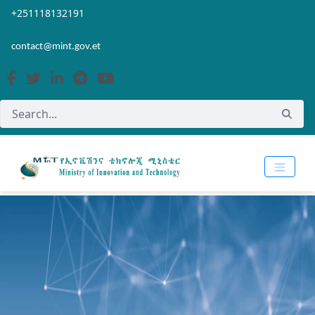
Skip to Main Content
Open Accessibility Menu
+251118132191
contact@mint.gov.et