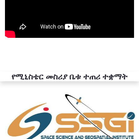
የሚኒስቴር መስሪያ ቤቱ ተጠሪ ተቋማት