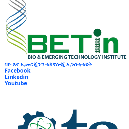
ባዮ እና ኢመርጂንግ ቴክኖሎጂ ኢንስቲቱዩት
Facebook
Linkedin
Youtube