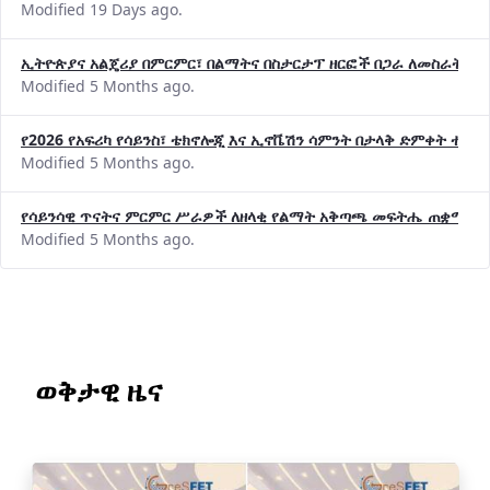
Modified 19 Days ago.
ኢትዮጵያና አልጄሪያ በምርምር፣ በልማትና በስታርታፕ ዘርፎች በጋራ ለመስራት መከሩ
Modified 5 Months ago.
የ2026 የአፍሪካ የሳይንስ፣ ቴክኖሎጂ እና ኢኖቬሽን ሳምንት በታላቅ ድምቀት ተጠና
Modified 5 Months ago.
የሳይንሳዊ ጥናትና ምርምር ሥራዎች ለዘላቂ የልማት አቅጣጫ መፍትሔ ጠቋሚ መ
Modified 5 Months ago.
ወቅታዊ ዜና