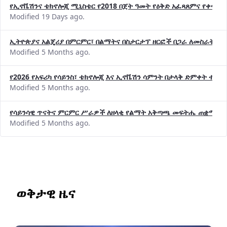
የኢኖቬሽንና ቴክኖሎጂ ሚኒስቴር የ2018 በጀት ዓመት የዕቅድ አፈጻጸምና የቀጣይ 
Modified 19 Days ago.
ኢትዮጵያና አልጄሪያ በምርምር፣ በልማትና በስታርታፕ ዘርፎች በጋራ ለመስራት መከሩ
Modified 5 Months ago.
የ2026 የአፍሪካ የሳይንስ፣ ቴክኖሎጂ እና ኢኖቬሽን ሳምንት በታላቅ ድምቀት ተጠና
Modified 5 Months ago.
የሳይንሳዊ ጥናትና ምርምር ሥራዎች ለዘላቂ የልማት አቅጣጫ መፍትሔ ጠቋሚ መ
Modified 5 Months ago.
ወቅታዊ ዜና