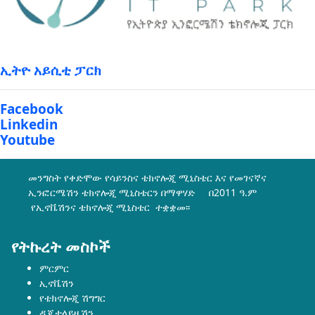
ኢትዮ አይሲቲ ፓርክ
Facebook
Linkedin
Youtube
መንግስት የቀድሞው የሳይንስና ቴክኖሎጂ ሚኒስቴር እና የመገናኛና
ኢንፎርሜሽን ቴክኖሎጂ ሚኒስቴርን በማዋሃድ በ2011 ዓ.ም
የኢኖቬሽንና ቴክኖሎጂ ሚኒስቴር ተቋቋመ፡፡
የትኩረት መስኮች
ምርምር
ኢኖቬሽን
የቴክኖሎጂ ሽግግር
ዲጂታላይዜሽን