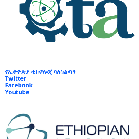
የኢትዮጵያ ቴክኖሎጂ ባለስልጣን
Twitter
Facebook
Youtube