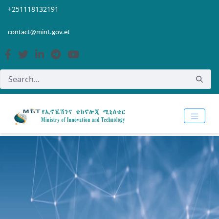
Skip to Main Content
Open Accessibility Menu
+251118132191
contact@mint.gov.et