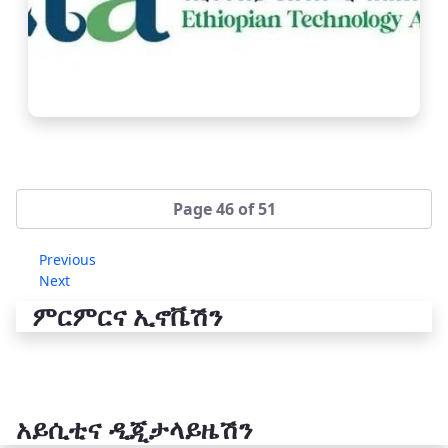
Page 46 of 51
Previous
Next
ምርምርና ኢኖቬሽን
አይሲቲና ዲጂታላይዜሽን