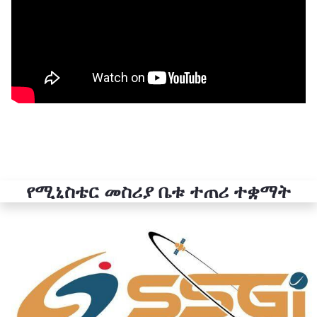
የሚኒስቴር መስሪያ ቤቱ ተጠሪ ተቋማት