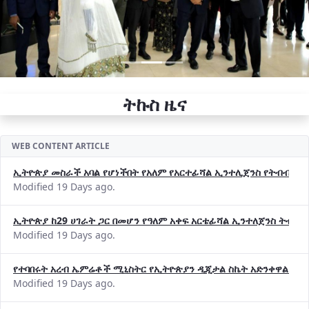
ትኩስ ዜና
WEB CONTENT ARTICLE
ኢትዮጵያ መስራች አባል የሆነችበት የአለም የአርተፊሻል ኢንተሊጀንስ የትብብር ድርጅት (
Modified 19 Days ago.
ኢትዮጵያ ከ29 ሀገራት ጋር በመሆን የዓለም አቀፍ አርቴፊሻል ኢንተለጀንስ ትብብ
Modified 19 Days ago.
የተባበሩት አረብ ኤምሬቶች ሚኒስትር የኢትዮጵያን ዲጂታል ስኬት አድንቀዋል —የ
Modified 19 Days ago.