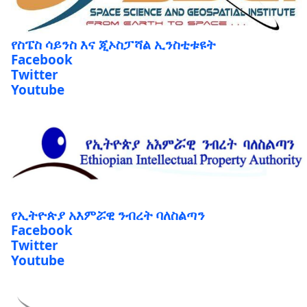
የስፔስ ሳይንስ እና ጂኦስፓሻል ኢንስቲቱዩት
Facebook
Twitter
Youtube
የኢትዮጵያ አእምሯዊ ንብረት ባለስልጣን
Facebook
Twitter
Youtube