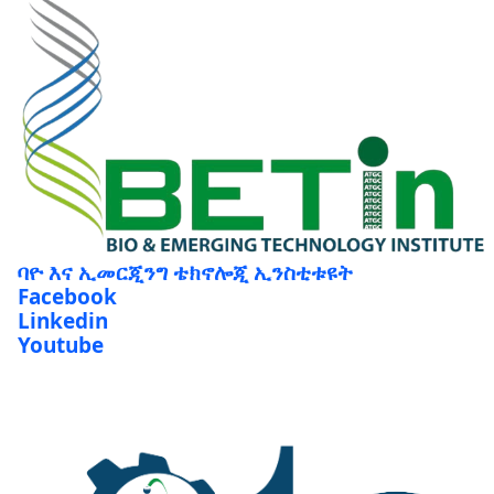
ባዮ እና ኢመርጂንግ ቴክኖሎጂ ኢንስቲቱዩት
Facebook
Linkedin
Youtube