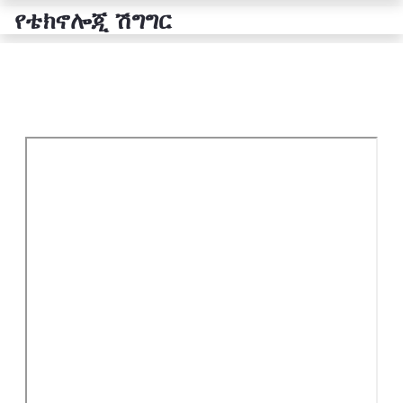
የቴክኖሎጂ ሽግግር