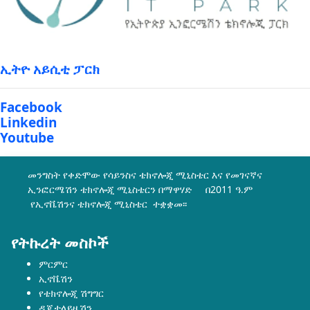
ኢትዮ አይሲቲ ፓርክ
Facebook
Linkedin
Youtube
መንግስት የቀድሞው የሳይንስና ቴክኖሎጂ ሚኒስቴር እና የመገናኛና
ኢንፎርሜሽን ቴክኖሎጂ ሚኒስቴርን በማዋሃድ በ2011 ዓ.ም
የኢኖቬሽንና ቴክኖሎጂ ሚኒስቴር ተቋቋመ፡፡
የትኩረት መስኮች
ምርምር
ኢኖቬሽን
የቴክኖሎጂ ሽግግር
ዲጂታላይዜሽን