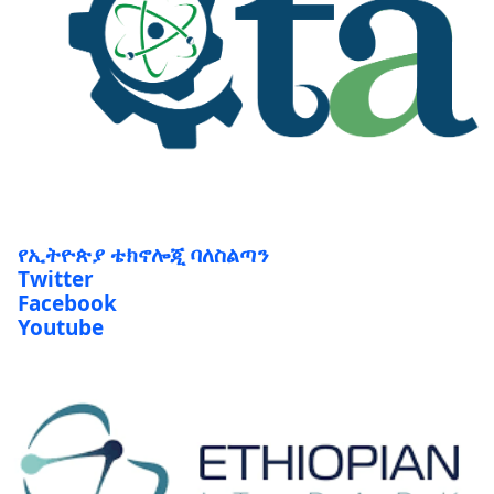
የኢትዮጵያ ቴክኖሎጂ ባለስልጣን
Twitter
Facebook
Youtube