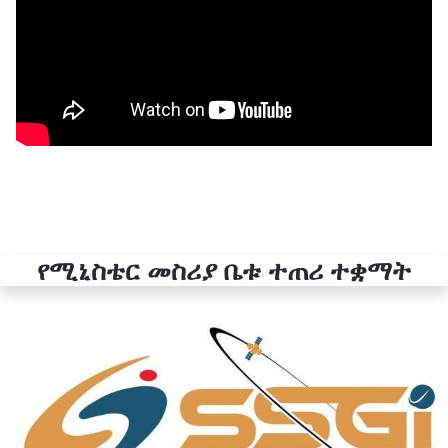
የሚኒስቴር መስሪያ ቤቱ ተጠሪ ተቋማት