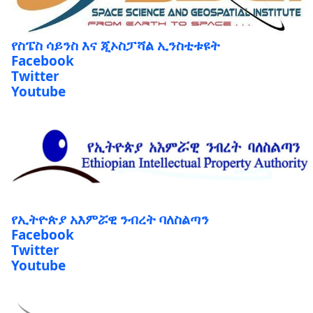
የስፔስ ሳይንስ እና ጂኦስፓሻል ኢንስቲቱዩት
Facebook
Twitter
Youtube
የኢትዮጵያ አእምሯዊ ንብረት ባለስልጣን
Facebook
Twitter
Youtube