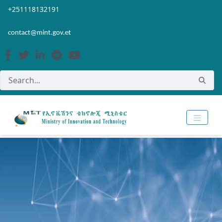
Skip to Main Content
Open Accessibility Menu
+251118132191
contact@mint.gov.et