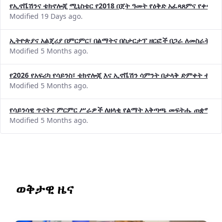
Modified 19 Days ago.
ኢትዮጵያና አልጄሪያ በምርምር፣ በልማትና በስታርታፕ ዘርፎች በጋራ ለመስራት መከሩ
Modified 5 Months ago.
የ2026 የአፍሪካ የሳይንስ፣ ቴክኖሎጂ እና ኢኖቬሽን ሳምንት በታላቅ ድምቀት ተጠና
Modified 5 Months ago.
የሳይንሳዊ ጥናትና ምርምር ሥራዎች ለዘላቂ የልማት አቅጣጫ መፍትሔ ጠቋሚ መ
Modified 5 Months ago.
ወቅታዊ ዜና