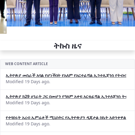
ትኩስ ዜና
WEB CONTENT ARTICLE
ኢትዮጵያ መስራች አባል የሆነችበት የአለም የአርተፊሻል ኢንተሊጀንስ የትብብር ድርጅት (
Modified 19 Days ago.
ኢትዮጵያ ከ29 ሀገራት ጋር በመሆን የዓለም አቀፍ አርቴፊሻል ኢንተለጀንስ ትብብ
Modified 19 Days ago.
የተባበሩት አረብ ኤምሬቶች ሚኒስትር የኢትዮጵያን ዲጂታል ስኬት አድንቀዋል —የ
Modified 19 Days ago.
የኢኖቬሽንና ቴክኖሎጂ ሚኒስቴር የ2018 በጀት ዓመት የዕቅድ አፈጻጸምና የቀጣይ 