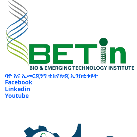
ባዮ እና ኢመርጂንግ ቴክኖሎጂ ኢንስቲቱዩት
Facebook
Linkedin
Youtube