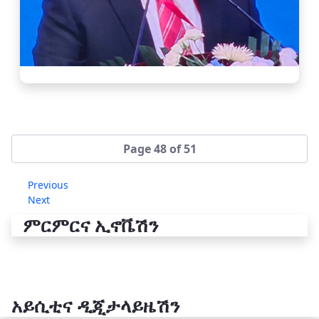
Page 48 of 51
Previous
Next
ምርምርና ኢኖቬሽን
አይሲቲና ዲጂታላይዜሽን
የቴክኖሎጂ ሽግግር