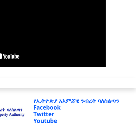
የኢትዮጵያ አእምሯዊ ንብረት ባለስልጣን
Facebook
Twitter
Youtube