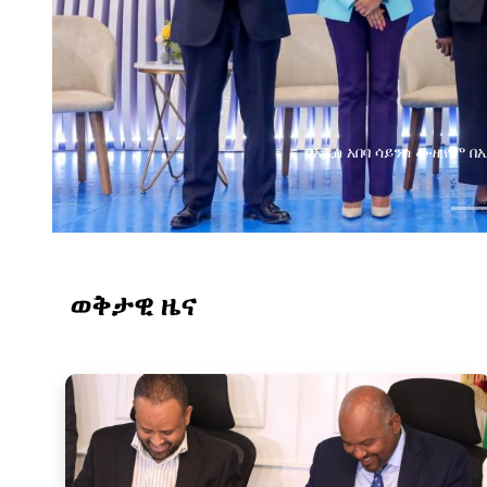
ዞ
ወቅታዊ ዜና