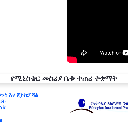
የሚኒስቴር መስሪያ ቤቱ ተጠሪ ተቋማት
ይንስ እና ጂኦስፓሻል
ዩት
ok
e