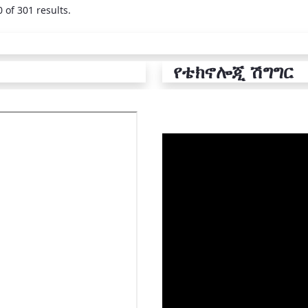
 of 301 results.
የቴክኖሎጂ ሽግግር