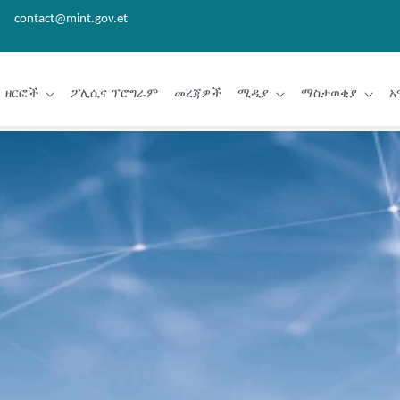
contact@mint.gov.et
ዘርፎች
ፖሊሲና ፕሮግራም
መረጃዎች
ሚዲያ
ማስታወቂያ
አ