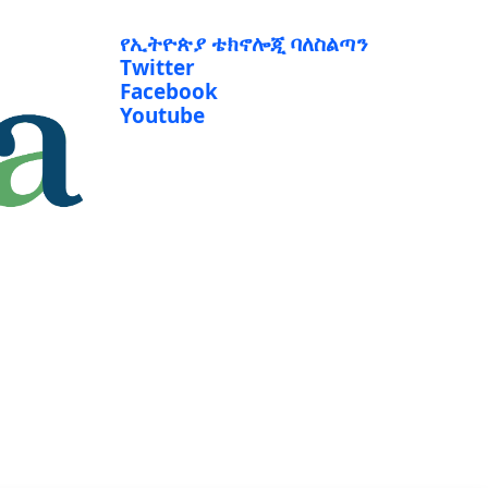
የኢትዮጵያ ቴክኖሎጂ ባለስልጣን
Twitter
Facebook
Youtube