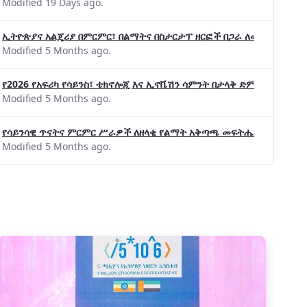
Modified 19 Days ago.
ኢትዮጵያና አልጄሪያ በምርምር፣ በልማትና በስታርታፕ ዘርፎች በጋራ ለመስራት መከሩ፡፡
Modified 5 Months ago.
የ2026 የአፍሪካ የሳይንስ፣ ቴክኖሎጂ እና ኢኖቬሽን ሳምንት በታላቅ ድምቀት ተጠናቀቀ
Modified 5 Months ago.
የሳይንሳዊ ጥናትና ምርምር ሥራዎች ለዘላቂ የልማት አቅጣጫ መፍትሔ ጠቋሚ መሆና
Modified 5 Months ago.