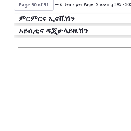
— 6 Items per Page
Showing 295 - 300
Page 50 of 51
ምርምርና ኢኖቬሽን
አይሲቲና ዲጂታላይዜሽን