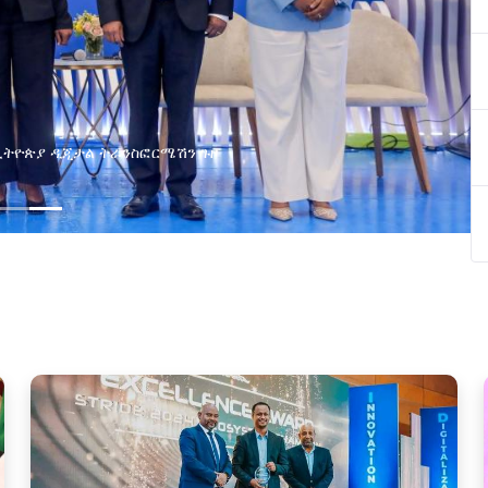
የልማት አጋሮች በአባልነት የየያዘ የኢኖቬሽን፣የዲጅታል ኢኮኖሚ እና
የኢንፎርሜሽን ቴክኖሎጂ የጋራ ግብረሃይል ተቋቋመ