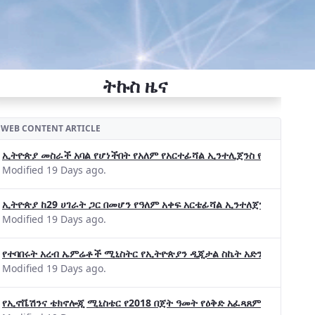
ትኩስ ዜና
WEB CONTENT ARTICLE
ኢትዮጵያ መስራች አባል የሆነችበት የአለም የአርተፊሻል ኢንተሊጀንስ የትብብር ድርጅት (Wo
Modified 19 Days ago.
ኢትዮጵያ ከ29 ሀገራት ጋር በመሆን የዓለም አቀፍ አርቴፊሻል ኢንተለጀንስ ትብብር 
Modified 19 Days ago.
የተባበሩት አረብ ኤምሬቶች ሚኒስትር የኢትዮጵያን ዲጂታል ስኬት አድንቀዋል —የኢት
Modified 19 Days ago.
የኢኖቬሽንና ቴክኖሎጂ ሚኒስቴር የ2018 በጀት ዓመት የዕቅድ አፈጻጸምና የቀጣይ አቅ