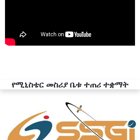
የሚኒስቴር መስሪያ ቤቱ ተጠሪ ተቋማት