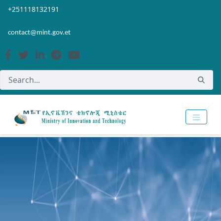
Skip to Main Content
Open Accessibility Menu
+251118132191
contact@mint.gov.et