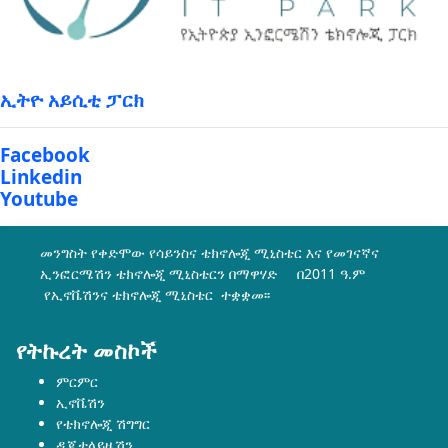
ኢትዮ አይሲቲ ፓርክ
Facebook
Linkedin
Youtube
መንግስት የቀድሞው የሳይንስና ቴክኖሎጂ ሚኒስቴር እና የመገናኛና
ኢንፎርሜሽን ቴክኖሎጂ ሚኒስቴርን በማዋሃድ በ2011 ዓ.ም
የኢኖቬሽንና ቴክኖሎጂ ሚኒስቴር ተቋቋመ፡፡
የትኩረት መስኮች
ምርምር
ኢኖቬሽን
የቴክኖሎጂ ሽግግር
ዲጂታላይዜሽን