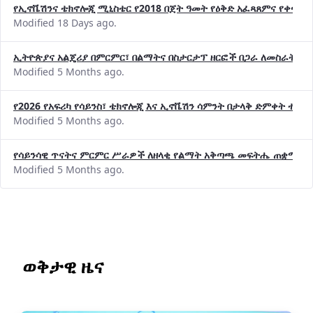
የኢኖቬሽንና ቴክኖሎጂ ሚኒስቴር የ2018 በጀት ዓመት የዕቅድ አፈጻጸምና የቀጣይ 
Modified 18 Days ago.
ኢትዮጵያና አልጄሪያ በምርምር፣ በልማትና በስታርታፕ ዘርፎች በጋራ ለመስራት መከሩ
Modified 5 Months ago.
የ2026 የአፍሪካ የሳይንስ፣ ቴክኖሎጂ እና ኢኖቬሽን ሳምንት በታላቅ ድምቀት ተጠና
Modified 5 Months ago.
የሳይንሳዊ ጥናትና ምርምር ሥራዎች ለዘላቂ የልማት አቅጣጫ መፍትሔ ጠቋሚ መ
Modified 5 Months ago.
ወቅታዊ ዜና