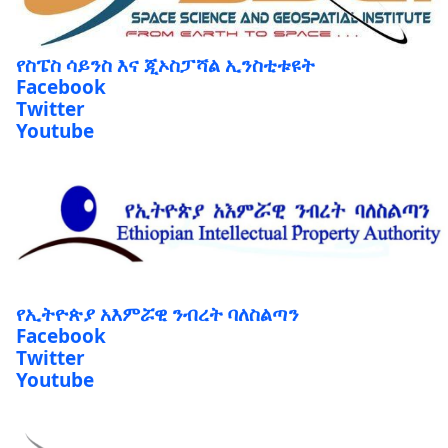
የስፔስ ሳይንስ እና ጂኦስፓሻል ኢንስቲቱዩት
Facebook
Twitter
Youtube
የኢትዮጵያ አእምሯዊ ንብረት ባለስልጣን
Facebook
Twitter
Youtube