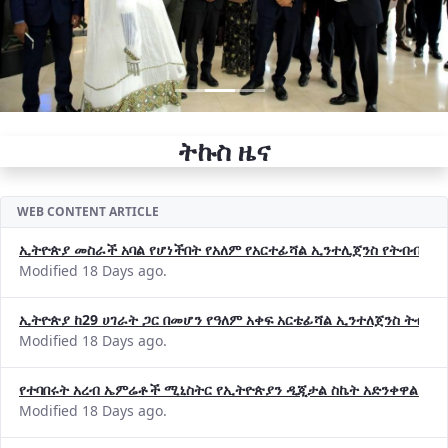
ትኩስ ዜና
WEB CONTENT ARTICLE
ኢትዮጵያ መስራች አባል የሆነችበት የአለም የአርተፊሻል ኢንተሊጀንስ የትብብር ድርጅት (
Modified 18 Days ago.
ኢትዮጵያ ከ29 ሀገራት ጋር በመሆን የዓለም አቀፍ አርቴፊሻል ኢንተለጀንስ ትብብ
Modified 18 Days ago.
የተባበሩት አረብ ኤምሬቶች ሚኒስትር የኢትዮጵያን ዲጂታል ስኬት አድንቀዋል —የ
Modified 18 Days ago.