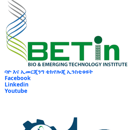
ባዮ እና ኢመርጂንግ ቴክኖሎጂ ኢንስቲቱዩት
Facebook
Linkedin
Youtube