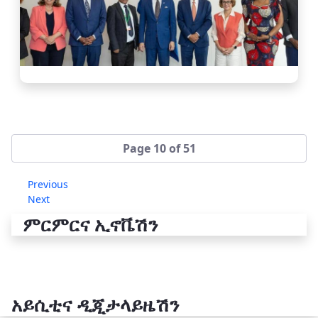
Page 10 of 51
Previous
Next
ምርምርና ኢኖቬሽን
አይሲቲና ዲጂታላይዜሽን