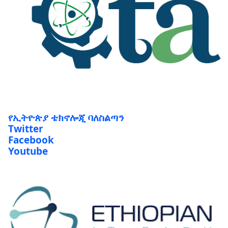
የኢትዮጵያ ቴክኖሎጂ ባለስልጣን
Twitter
Facebook
Youtube