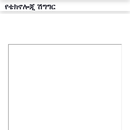
የቴክኖሎጂ ሽግግር