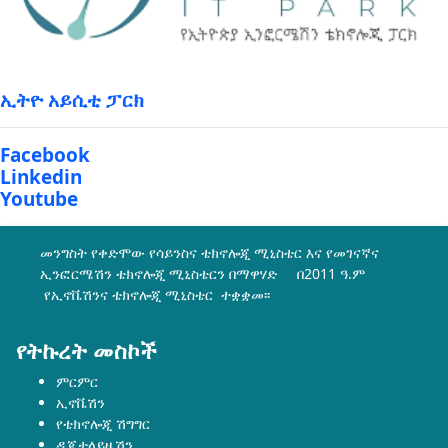
ኢትዮ አይሲቲ ፓርክ
Facebook
Linkedin
Youtube
መንግስት የቀድሞው የሳይንስና ቴክኖሎጂ ሚኒስቴር እና የመገናኛና
ኢንፎርሜሽን ቴክኖሎጂ ሚኒስቴርን በማዋሃድ በ2011 ዓ.ም
የኢኖቬሽንና ቴክኖሎጂ ሚኒስቴር ተቋቋመ፡፡
የትኩረት መስኮች
ምርምር
ኢኖቬሽን
የቴክኖሎጂ ሽግግር
ዲጂታላይዜሽን