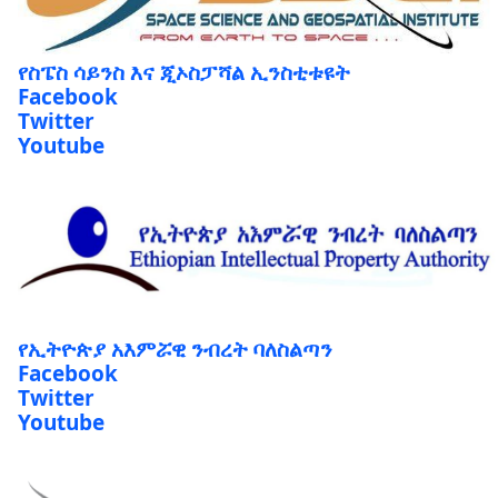
የስፔስ ሳይንስ እና ጂኦስፓሻል ኢንስቲቱዩት
Facebook
Twitter
Youtube
የኢትዮጵያ አእምሯዊ ንብረት ባለስልጣን
Facebook
Twitter
Youtube