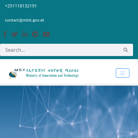
Skip to Main Content
Open Accessibility Menu
+251118132191
contact@mint.gov.et