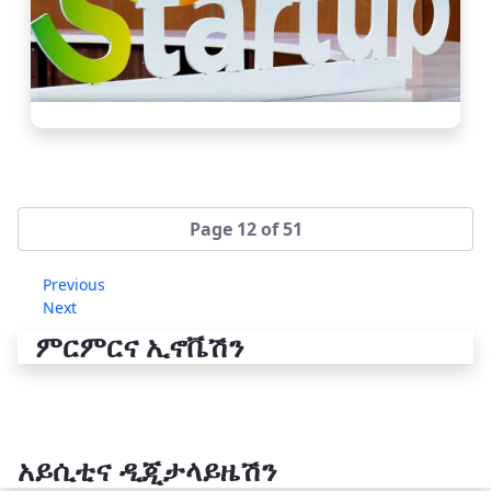
Page 12 of 51
Previous
Next
ምርምርና ኢኖቬሽን
አይሲቲና ዲጂታላይዜሽን