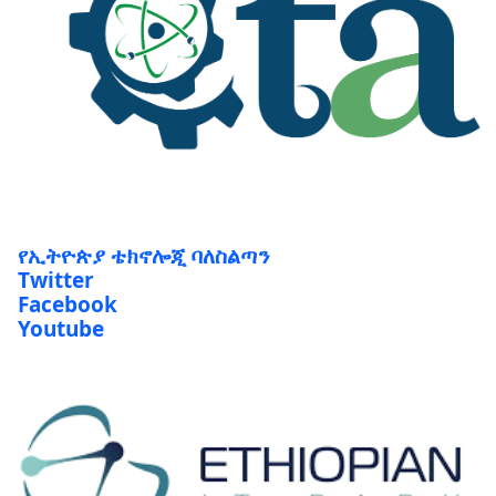
የኢትዮጵያ ቴክኖሎጂ ባለስልጣን
Twitter
Facebook
Youtube