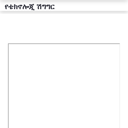
የቴክኖሎጂ ሽግግር