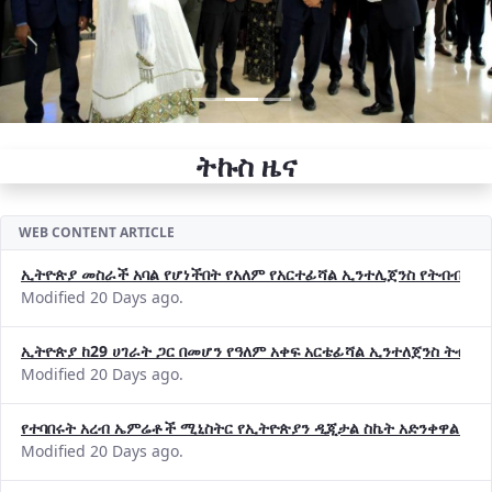
ትኩስ ዜና
WEB CONTENT ARTICLE
ኢትዮጵያ መስራች አባል የሆነችበት የአለም የአርተፊሻል ኢንተሊጀንስ የትብብር ድርጅት (
Modified 20 Days ago.
ኢትዮጵያ ከ29 ሀገራት ጋር በመሆን የዓለም አቀፍ አርቴፊሻል ኢንተለጀንስ ትብብ
Modified 20 Days ago.
የተባበሩት አረብ ኤምሬቶች ሚኒስትር የኢትዮጵያን ዲጂታል ስኬት አድንቀዋል —የ
Modified 20 Days ago.