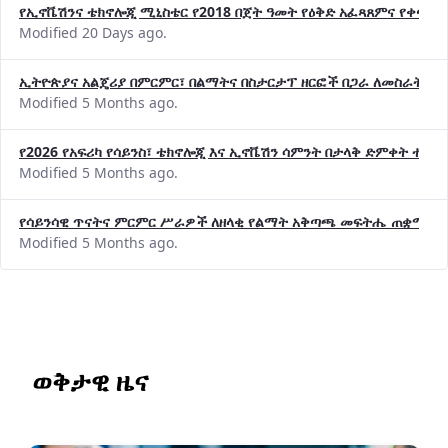
የኢኖቬሽንና ቴክኖሎጂ ሚኒስቴር የ2018 በጀት ዓመት የዕቅድ አፈጻጸምና የቀጣይ 
Modified 20 Days ago.
ኢትዮጵያና አልጄሪያ በምርምር፣ በልማትና በስታርታፕ ዘርፎች በጋራ ለመስራት መከሩ
Modified 5 Months ago.
የ2026 የአፍሪካ የሳይንስ፣ ቴክኖሎጂ እና ኢኖቬሽን ሳምንት በታላቅ ድምቀት ተጠና
Modified 5 Months ago.
የሳይንሳዊ ጥናትና ምርምር ሥራዎች ለዘላቂ የልማት አቅጣጫ መፍትሔ ጠቋሚ መ
Modified 5 Months ago.
ወቅታዊ ዜና