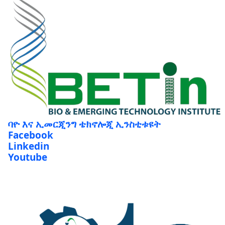
ባዮ እና ኢመርጂንግ ቴክኖሎጂ ኢንስቲቱዩት
Facebook
Linkedin
Youtube