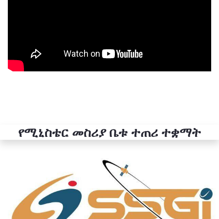
የሚኒስቴር መስሪያ ቤቱ ተጠሪ ተቋማት