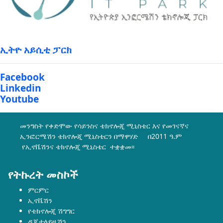
ኢትዮ አይሲቲ ፓርክ
Facebook
Linkedin
Youtube
መንግስት የቀድሞው የሳይንስና ቴክኖሎጂ ሚኒስቴር እና የመገናኛና
ኢንፎርሜሽን ቴክኖሎጂ ሚኒስቴርን በማዋሃድ በ2011 ዓ.ም
የኢኖቬሽንና ቴክኖሎጂ ሚኒስቴር ተቋቋመ፡፡
የትኩረት መስኮች
ምርምር
ኢኖቬሽን
የቴክኖሎጂ ሽግግር
ዲጂታላይዜሽን