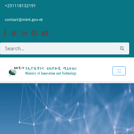
Skip to Main Content
Open Accessibility Menu
+251118132191
contact@mint.gov.et