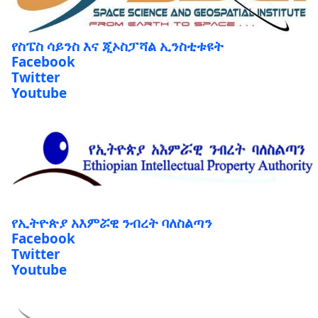
የስፔስ ሳይንስ እና ጂኦስፓሻል ኢንስቲቱዩት
Facebook
Twitter
Youtube
የኢትዮጵያ አእምሯዊ ንብረት ባለስልጣን
Facebook
Twitter
Youtube