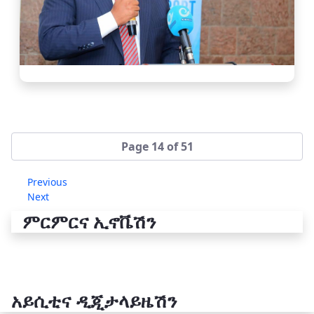
Page 14 of 51
Previous
Next
ምርምርና ኢኖቬሽን
አይሲቲና ዲጂታላይዜሽን