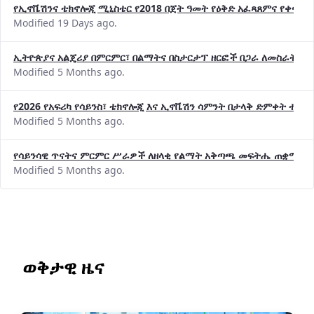
የኢኖቬሽንና ቴክኖሎጂ ሚኒስቴር የ2018 በጀት ዓመት የዕቅድ አፈጻጸምና የቀጣይ 
Modified 19 Days ago.
ኢትዮጵያና አልጄሪያ በምርምር፣ በልማትና በስታርታፕ ዘርፎች በጋራ ለመስራት መከሩ
Modified 5 Months ago.
የ2026 የአፍሪካ የሳይንስ፣ ቴክኖሎጂ እና ኢኖቬሽን ሳምንት በታላቅ ድምቀት ተጠና
Modified 5 Months ago.
የሳይንሳዊ ጥናትና ምርምር ሥራዎች ለዘላቂ የልማት አቅጣጫ መፍትሔ ጠቋሚ መ
Modified 5 Months ago.
ወቅታዊ ዜና