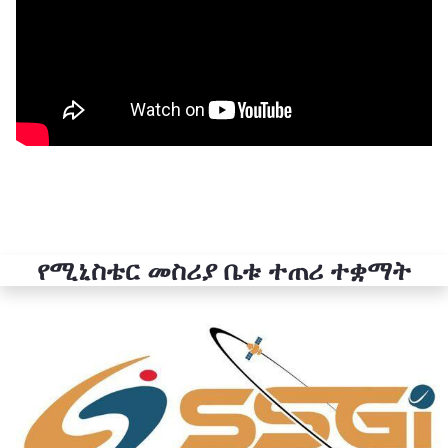
የሚኒስቴር መስሪያ ቤቱ ተጠሪ ተቋማት