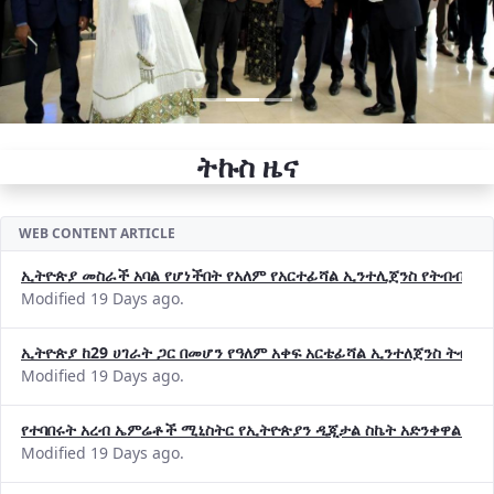
ትኩስ ዜና
WEB CONTENT ARTICLE
ኢትዮጵያ መስራች አባል የሆነችበት የአለም የአርተፊሻል ኢንተሊጀንስ የትብብር ድርጅት (
Modified 19 Days ago.
ኢትዮጵያ ከ29 ሀገራት ጋር በመሆን የዓለም አቀፍ አርቴፊሻል ኢንተለጀንስ ትብብ
Modified 19 Days ago.
የተባበሩት አረብ ኤምሬቶች ሚኒስትር የኢትዮጵያን ዲጂታል ስኬት አድንቀዋል —የ
Modified 19 Days ago.