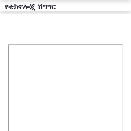
የቴክኖሎጂ ሽግግር