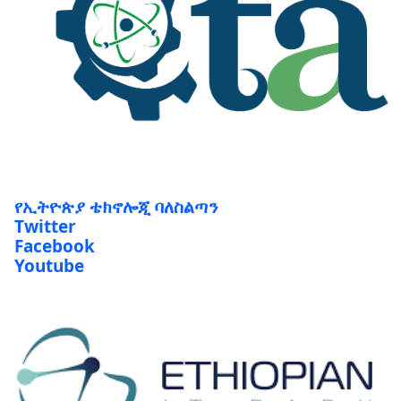
የኢትዮጵያ ቴክኖሎጂ ባለስልጣን
Twitter
Facebook
Youtube