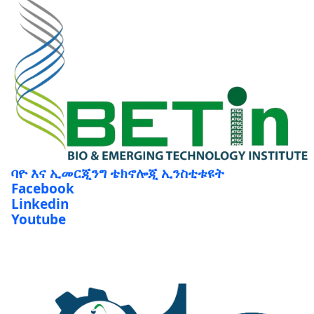
ባዮ እና ኢመርጂንግ ቴክኖሎጂ ኢንስቲቱዩት
Facebook
Linkedin
Youtube