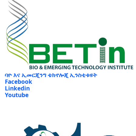
ባዮ እና ኢመርጂንግ ቴክኖሎጂ ኢንስቲቱዩት
Facebook
Linkedin
Youtube