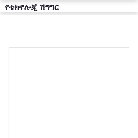
የቴክኖሎጂ ሽግግር