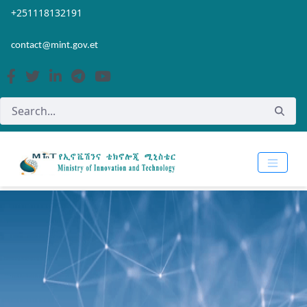
Skip to Main Content
Open Accessibility Menu
+251118132191
contact@mint.gov.et