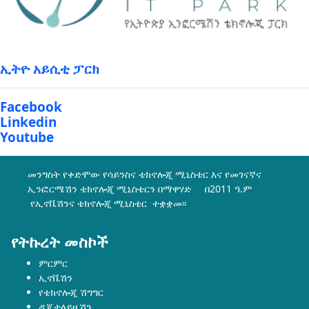
ኢትዮ አይሲቲ ፓርክ
Facebook
Linkedin
Youtube
መንግስት የቀድሞው የሳይንስና ቴክኖሎጂ ሚኒስቴር እና የመገናኛና
ኢንፎርሜሽን ቴክኖሎጂ ሚኒስቴርን በማዋሃድ በ2011 ዓ.ም
የኢኖቬሽንና ቴክኖሎጂ ሚኒስቴር ተቋቋመ፡፡
የትኩረት መስኮች
ምርምር
ኢኖቬሽን
የቴክኖሎጂ ሽግግር
ዲጂታላይዜሽን