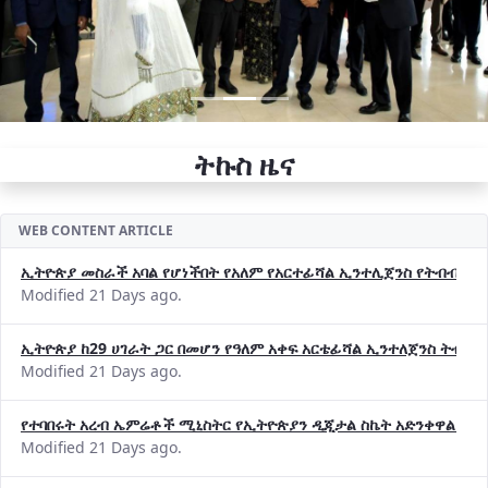
ትኩስ ዜና
WEB CONTENT ARTICLE
ኢትዮጵያ መስራች አባል የሆነችበት የአለም የአርተፊሻል ኢንተሊጀንስ የትብብር ድርጅት (
Modified 21 Days ago.
ኢትዮጵያ ከ29 ሀገራት ጋር በመሆን የዓለም አቀፍ አርቴፊሻል ኢንተለጀንስ ትብብ
Modified 21 Days ago.
የተባበሩት አረብ ኤምሬቶች ሚኒስትር የኢትዮጵያን ዲጂታል ስኬት አድንቀዋል —የ
Modified 21 Days ago.