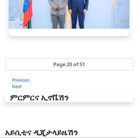
Page 20 of 51
Previous
Next
ምርምርና ኢኖቬሽን
አይሲቲና ዲጂታላይዜሽን