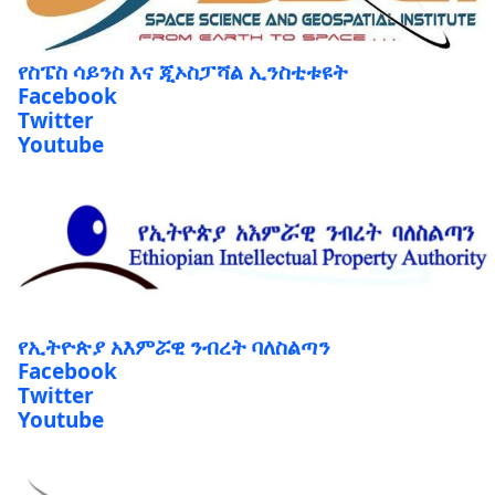
የስፔስ ሳይንስ እና ጂኦስፓሻል ኢንስቲቱዩት
Facebook
Twitter
Youtube
የኢትዮጵያ አእምሯዊ ንብረት ባለስልጣን
Facebook
Twitter
Youtube