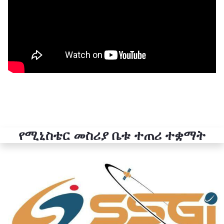
የሚኒስቴር መስሪያ ቤቱ ተጠሪ ተቋማት