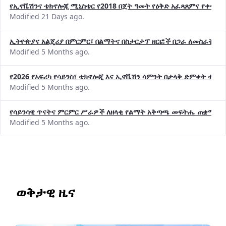
የኢኖቬሽንና ቴክኖሎጂ ሚኒስቴር የ2018 በጀት ዓመት የዕቅድ አፈጻጸምና የቀጣይ 
Modified 21 Days ago.
ኢትዮጵያና አልጄሪያ በምርምር፣ በልማትና በስታርታፕ ዘርፎች በጋራ ለመስራት መከሩ
Modified 5 Months ago.
የ2026 የአፍሪካ የሳይንስ፣ ቴክኖሎጂ እና ኢኖቬሽን ሳምንት በታላቅ ድምቀት ተጠና
Modified 5 Months ago.
የሳይንሳዊ ጥናትና ምርምር ሥራዎች ለዘላቂ የልማት አቅጣጫ መፍትሔ ጠቋሚ መ
Modified 5 Months ago.
ወቅታዊ ዜና