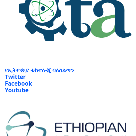
የኢትዮጵያ ቴክኖሎጂ ባለስልጣን
Twitter
Facebook
Youtube