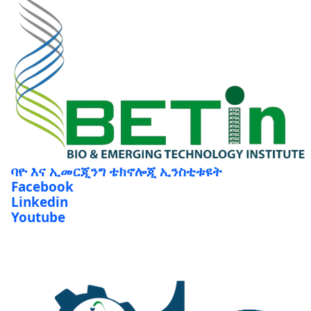
ባዮ እና ኢመርጂንግ ቴክኖሎጂ ኢንስቲቱዩት
Facebook
Linkedin
Youtube