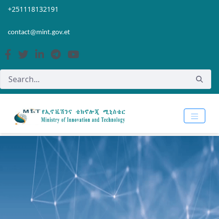
Skip to Main Content
Open Accessibility Menu
+251118132191
contact@mint.gov.et