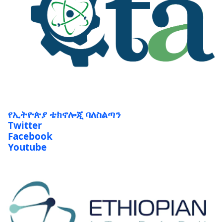
የኢትዮጵያ ቴክኖሎጂ ባለስልጣን
Twitter
Facebook
Youtube