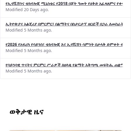
የኢኖቬሽንና ቴክኖሎጂ ሚኒስቴር የ2018 በጀት ዓመት የዕቅድ አፈጻጸምና የቀጣይ 
Modified 20 Days ago.
ኢትዮጵያና አልጄሪያ በምርምር፣ በልማትና በስታርታፕ ዘርፎች በጋራ ለመስራት መከሩ
Modified 5 Months ago.
የ2026 የአፍሪካ የሳይንስ፣ ቴክኖሎጂ እና ኢኖቬሽን ሳምንት በታላቅ ድምቀት ተጠና
Modified 5 Months ago.
የሳይንሳዊ ጥናትና ምርምር ሥራዎች ለዘላቂ የልማት አቅጣጫ መፍትሔ ጠቋሚ መ
Modified 5 Months ago.
ወቅታዊ ዜና