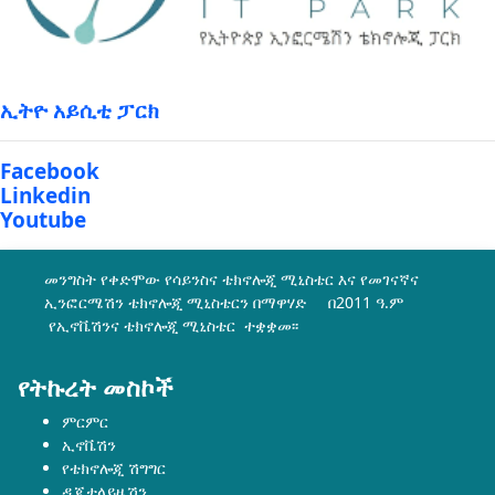
ኢትዮ አይሲቲ ፓርክ
Facebook
Linkedin
Youtube
መንግስት የቀድሞው የሳይንስና ቴክኖሎጂ ሚኒስቴር እና የመገናኛና
ኢንፎርሜሽን ቴክኖሎጂ ሚኒስቴርን በማዋሃድ በ2011 ዓ.ም
የኢኖቬሽንና ቴክኖሎጂ ሚኒስቴር ተቋቋመ፡፡
የትኩረት መስኮች
ምርምር
ኢኖቬሽን
የቴክኖሎጂ ሽግግር
ዲጂታላይዜሽን