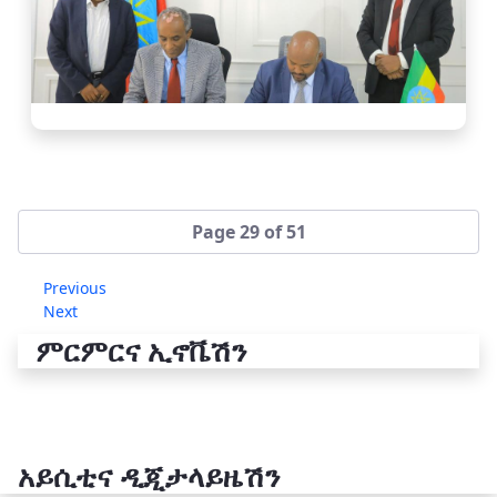
Page 29 of 51
Previous
Next
ምርምርና ኢኖቬሽን
አይሲቲና ዲጂታላይዜሽን