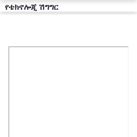
የቴክኖሎጂ ሽግግር