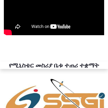
የሚኒስቴር መስሪያ ቤቱ ተጠሪ ተቋማት