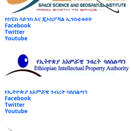
የስፔስ ሳይንስ እና ጂኦስፓሻል ኢንስቲቱዩት
Facebook
Twitter
Youtube
የኢትዮጵያ አእምሯዊ ንብረት ባለስልጣን
Facebook
Twitter
Youtube