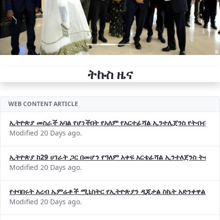
ትኩስ ዜና
WEB CONTENT ARTICLE
ኢትዮጵያ መስራች አባል የሆነችበት የአለም የአርተፊሻል ኢንተሊጀንስ የትብብር ድርጅት (
Modified 20 Days ago.
ኢትዮጵያ ከ29 ሀገራት ጋር በመሆን የዓለም አቀፍ አርቴፊሻል ኢንተለጀንስ ትብብ
Modified 20 Days ago.
የተባበሩት አረብ ኤምሬቶች ሚኒስትር የኢትዮጵያን ዲጂታል ስኬት አድንቀዋል —የ
Modified 20 Days ago.