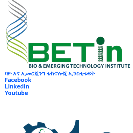
ባዮ እና ኢመርጂንግ ቴክኖሎጂ ኢንስቲቱዩት
Facebook
Linkedin
Youtube