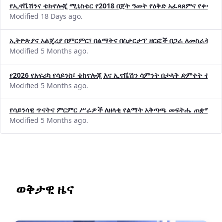
የኢኖቬሽንና ቴክኖሎጂ ሚኒስቴር የ2018 በጀት ዓመት የዕቅድ አፈጻጸምና የቀጣይ 
Modified 18 Days ago.
ኢትዮጵያና አልጄሪያ በምርምር፣ በልማትና በስታርታፕ ዘርፎች በጋራ ለመስራት መከሩ
Modified 5 Months ago.
የ2026 የአፍሪካ የሳይንስ፣ ቴክኖሎጂ እና ኢኖቬሽን ሳምንት በታላቅ ድምቀት ተጠና
Modified 5 Months ago.
የሳይንሳዊ ጥናትና ምርምር ሥራዎች ለዘላቂ የልማት አቅጣጫ መፍትሔ ጠቋሚ መ
Modified 5 Months ago.
ወቅታዊ ዜና