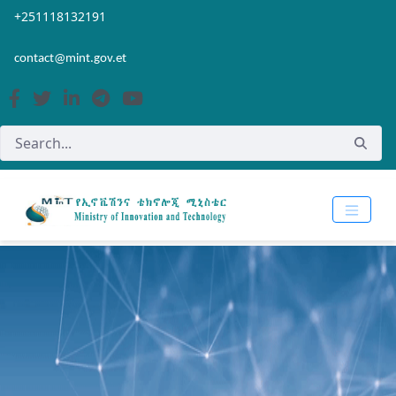
Skip to Main Content
Open Accessibility Menu
+251118132191
contact@mint.gov.et