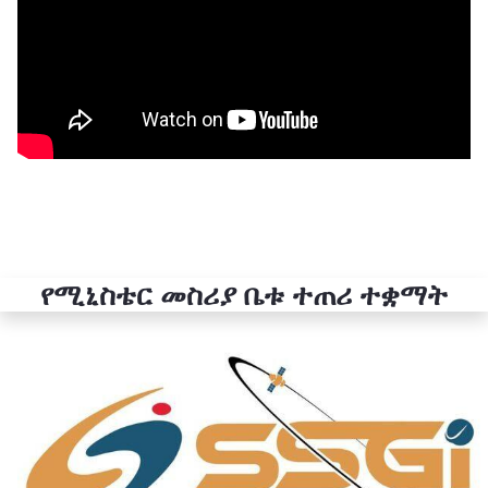
የሚኒስቴር መስሪያ ቤቱ ተጠሪ ተቋማት