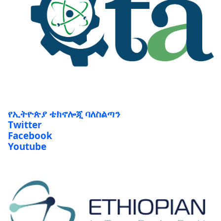
የኢትዮጵያ ቴክኖሎጂ ባለስልጣን
Twitter
Facebook
Youtube