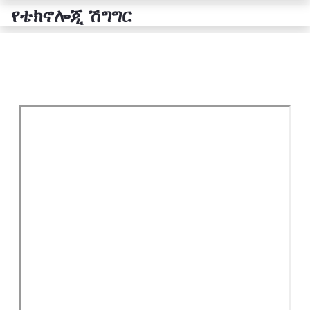
የቴክኖሎጂ ሽግግር