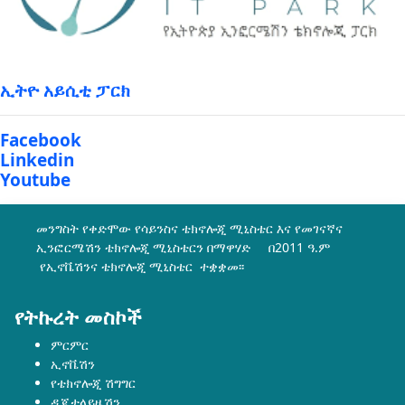
ኢትዮ አይሲቲ ፓርክ
Facebook
Linkedin
Youtube
መንግስት የቀድሞው የሳይንስና ቴክኖሎጂ ሚኒስቴር እና የመገናኛና
ኢንፎርሜሽን ቴክኖሎጂ ሚኒስቴርን በማዋሃድ በ2011 ዓ.ም
የኢኖቬሽንና ቴክኖሎጂ ሚኒስቴር ተቋቋመ፡፡
የትኩረት መስኮች
ምርምር
ኢኖቬሽን
የቴክኖሎጂ ሽግግር
ዲጂታላይዜሽን