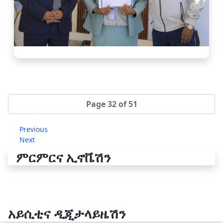
Page 32 of 51
Previous
Next
ምርምርና ኢኖቬሽን
አይሲቲና ዲጂታላይዜሽን