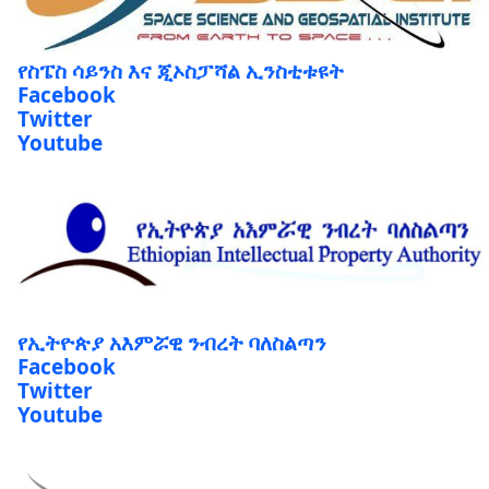
የስፔስ ሳይንስ እና ጂኦስፓሻል ኢንስቲቱዩት
Facebook
Twitter
Youtube
የኢትዮጵያ አእምሯዊ ንብረት ባለስልጣን
Facebook
Twitter
Youtube