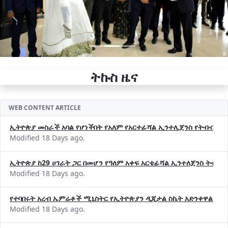
ትኩስ ዜና
WEB CONTENT ARTICLE
ኢትዮጵያ መስራች አባል የሆነችበት የአለም የአርተፊሻል ኢንተሊጀንስ የትብብር ድርጅት (
Modified 18 Days ago.
ኢትዮጵያ ከ29 ሀገራት ጋር በመሆን የዓለም አቀፍ አርቴፊሻል ኢንተለጀንስ ትብብ
Modified 18 Days ago.
የተባበሩት አረብ ኤምሬቶች ሚኒስትር የኢትዮጵያን ዲጂታል ስኬት አድንቀዋል —የ
Modified 18 Days ago.