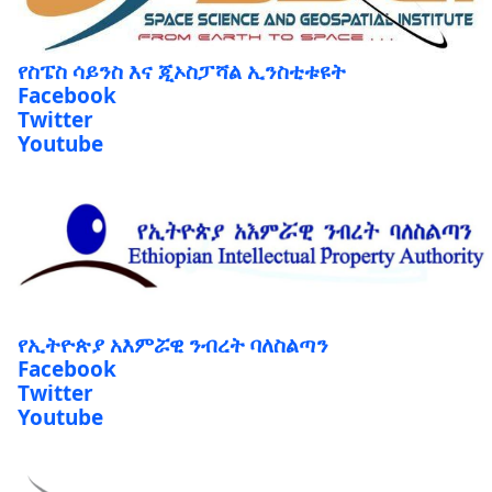
የስፔስ ሳይንስ እና ጂኦስፓሻል ኢንስቲቱዩት
Facebook
Twitter
Youtube
የኢትዮጵያ አእምሯዊ ንብረት ባለስልጣን
Facebook
Twitter
Youtube