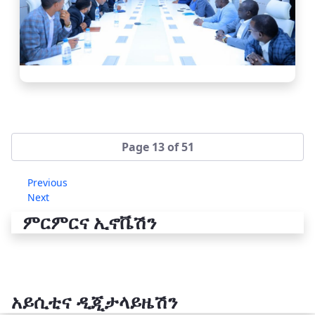
Page 13 of 51
Previous
Next
ምርምርና ኢኖቬሽን
አይሲቲና ዲጂታላይዜሽን