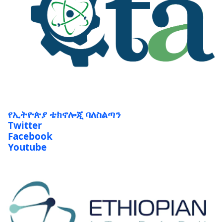
የኢትዮጵያ ቴክኖሎጂ ባለስልጣን
Twitter
Facebook
Youtube