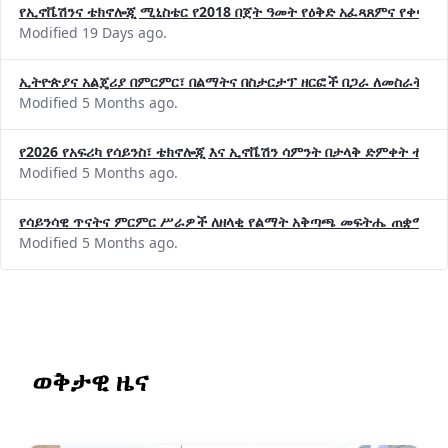
የኢኖቬሽንና ቴክኖሎጂ ሚኒስቴር የ2018 በጀት ዓመት የዕቅድ አፈጻጸምና የቀጣይ 
Modified 19 Days ago.
ኢትዮጵያና አልጄሪያ በምርምር፣ በልማትና በስታርታፕ ዘርፎች በጋራ ለመስራት መከሩ
Modified 5 Months ago.
የ2026 የአፍሪካ የሳይንስ፣ ቴክኖሎጂ እና ኢኖቬሽን ሳምንት በታላቅ ድምቀት ተጠና
Modified 5 Months ago.
የሳይንሳዊ ጥናትና ምርምር ሥራዎች ለዘላቂ የልማት አቅጣጫ መፍትሔ ጠቋሚ መ
Modified 5 Months ago.
ወቅታዊ ዜና