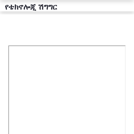
የቴክኖሎጂ ሽግግር