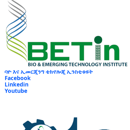
ባዮ እና ኢመርጂንግ ቴክኖሎጂ ኢንስቲቱዩት
Facebook
Linkedin
Youtube