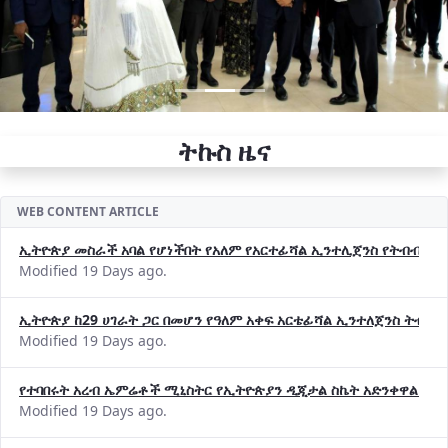
ትኩስ ዜና
WEB CONTENT ARTICLE
ኢትዮጵያ መስራች አባል የሆነችበት የአለም የአርተፊሻል ኢንተሊጀንስ የትብብር ድርጅት (
Modified 19 Days ago.
ኢትዮጵያ ከ29 ሀገራት ጋር በመሆን የዓለም አቀፍ አርቴፊሻል ኢንተለጀንስ ትብብ
Modified 19 Days ago.
የተባበሩት አረብ ኤምሬቶች ሚኒስትር የኢትዮጵያን ዲጂታል ስኬት አድንቀዋል —የ
Modified 19 Days ago.