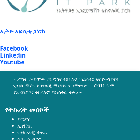
ኢትዮ አይሲቲ ፓርክ
Facebook
Linkedin
Youtube
መንግስት የቀድሞው የሳይንስና ቴክኖሎጂ ሚኒስቴር እና የመገናኛና
ኢንፎርሜሽን ቴክኖሎጂ ሚኒስቴርን በማዋሃድ በ2011 ዓ.ም
የኢኖቬሽንና ቴክኖሎጂ ሚኒስቴር ተቋቋመ፡፡
የትኩረት መስኮች
ምርምር
ኢኖቬሽን
የቴክኖሎጂ ሽግግር
ዲጂታላይዜሽን