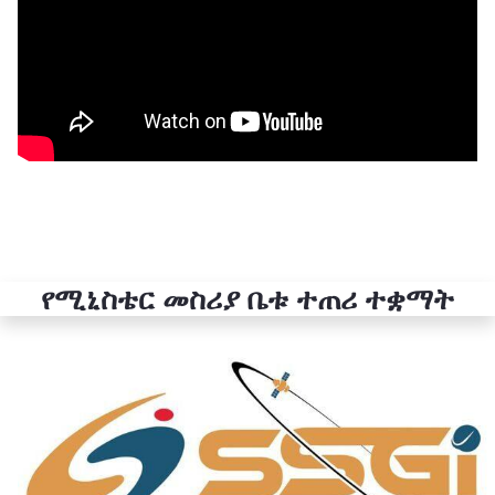
የሚኒስቴር መስሪያ ቤቱ ተጠሪ ተቋማት