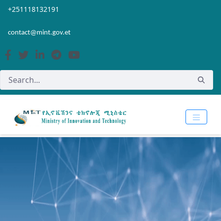
Skip to Main Content
Open Accessibility Menu
+251118132191
contact@mint.gov.et