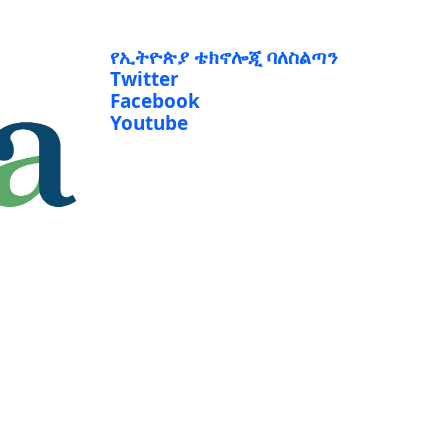
የኢትዮጵያ ቴክኖሎጂ ባለስልጣን
Twitter
Facebook
Youtube