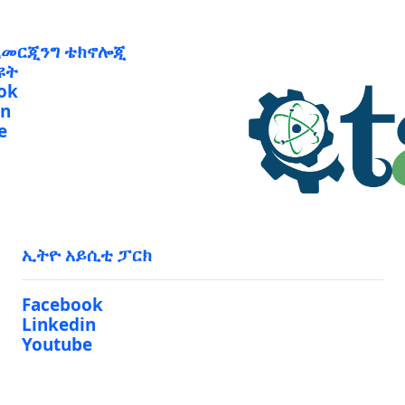
ኢመርጂንግ ቴክኖሎጂ
ዩት
ok
in
e
ኢትዮ አይሲቲ ፓርክ
Facebook
Linkedin
Youtube