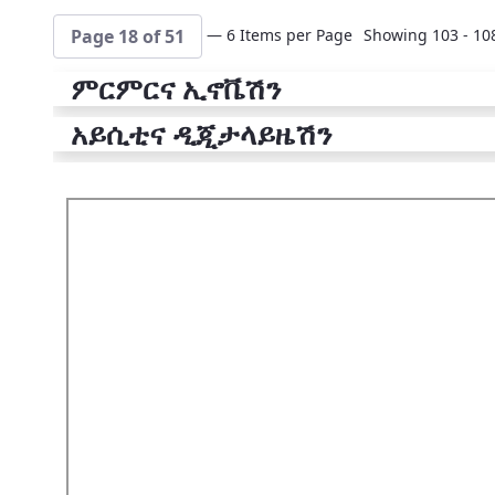
— 6 Items per Page
Showing 103 - 108
Page 18 of 51
ምርምርና ኢኖቬሽን
አይሲቲና ዲጂታላይዜሽን