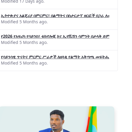
Modified 17 Days ago.
ኢትዮጵያና አልጄሪያ በምርምር፣ በልማትና በስታርታፕ ዘርፎች በጋራ ለመስራት መከሩ፡፡
Modified 5 Months ago.
የ2026 የአፍሪካ የሳይንስ፣ ቴክኖሎጂ እና ኢኖቬሽን ሳምንት በታላቅ ድምቀት ተጠናቀቀ
Modified 5 Months ago.
የሳይንሳዊ ጥናትና ምርምር ሥራዎች ለዘላቂ የልማት አቅጣጫ መፍትሔ ጠቋሚ መሆና
Modified 5 Months ago.