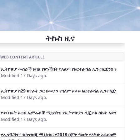
ትኩስ ዜና
WEB CONTENT ARTICLE
ኢትዮጵያ መስራች አባል የሆነችበት የአለም የአርተፊሻል ኢንተሊጀንስ የትብብር ድርጅት (Wo
Modified 17 Days ago.
ኢትዮጵያ ከ29 ሀገራት ጋር በመሆን የዓለም አቀፍ አርቴፊሻል ኢንተለጀንስ ትብብር 
Modified 17 Days ago.
የተባበሩት አረብ ኤምሬቶች ሚኒስትር የኢትዮጵያን ዲጂታል ስኬት አድንቀዋል —የኢት
Modified 17 Days ago.
የኢኖቬሽንና ቴክኖሎጂ ሚኒስቴር የ2018 በጀት ዓመት የዕቅድ አፈጻጸምና የቀጣይ አቅ