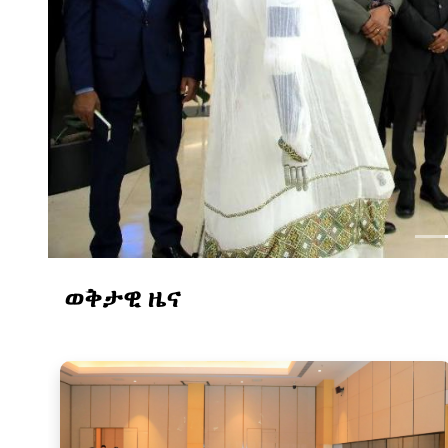
ወቅታዊ ዜና