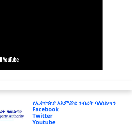
የኢትዮጵያ አእምሯዊ ንብረት ባለስልጣን
Facebook
Twitter
Youtube