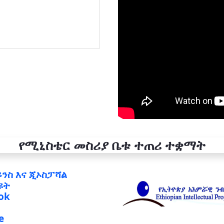
የሚኒስቴር መስሪያ ቤቱ ተጠሪ ተቋማት
ይንስ እና ጂኦስፓሻል
ዩት
ok
e