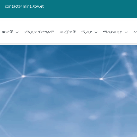
contact@mint.gov.et
ዘርፎች
ፖሊሲና ፕሮግራም
መረጃዎች
ሚዲያ
ማስታወቂያ
አ