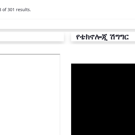
 of 301 results.
የቴክኖሎጂ ሽግግር