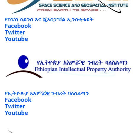
የስፔስ ሳይንስ እና ጂኦስፓሻል ኢንስቲቱዩት
Facebook
Twitter
Youtube
የኢትዮጵያ አእምሯዊ ንብረት ባለስልጣን
Facebook
Twitter
Youtube