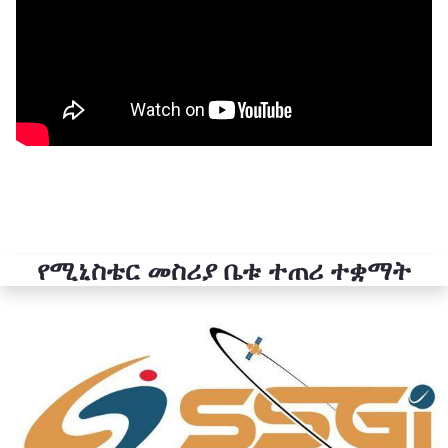
የሚኒስቴር መስሪያ ቤቱ ተጠሪ ተቋማት