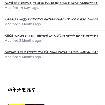
የኢኖቬሽንና ቴክኖሎጂ ሚኒስቴር የ2018 በጀት ዓመት የዕቅድ አፈጻጸምና የቀጣይ 
Modified 19 Days ago.
ኢትዮጵያና አልጄሪያ በምርምር፣ በልማትና በስታርታፕ ዘርፎች በጋራ ለመስራት መከሩ
Modified 5 Months ago.
የ2026 የአፍሪካ የሳይንስ፣ ቴክኖሎጂ እና ኢኖቬሽን ሳምንት በታላቅ ድምቀት ተጠና
Modified 5 Months ago.
የሳይንሳዊ ጥናትና ምርምር ሥራዎች ለዘላቂ የልማት አቅጣጫ መፍትሔ ጠቋሚ መ
Modified 5 Months ago.
ወቅታዊ ዜና