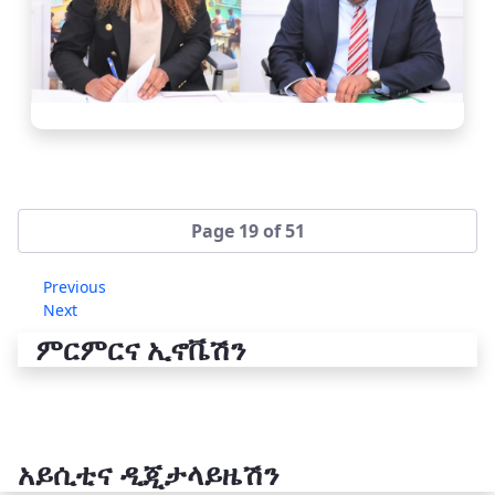
Page 19 of 51
Previous
Next
ምርምርና ኢኖቬሽን
አይሲቲና ዲጂታላይዜሽን