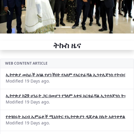
ትኩስ ዜና
WEB CONTENT ARTICLE
ኢትዮጵያ መስራች አባል የሆነችበት የአለም የአርተፊሻል ኢንተሊጀንስ የትብብር ድርጅት (
Modified 19 Days ago.
ኢትዮጵያ ከ29 ሀገራት ጋር በመሆን የዓለም አቀፍ አርቴፊሻል ኢንተለጀንስ ትብብ
Modified 19 Days ago.
የተባበሩት አረብ ኤምሬቶች ሚኒስትር የኢትዮጵያን ዲጂታል ስኬት አድንቀዋል —የ
Modified 19 Days ago.