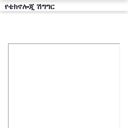
የቴክኖሎጂ ሽግግር