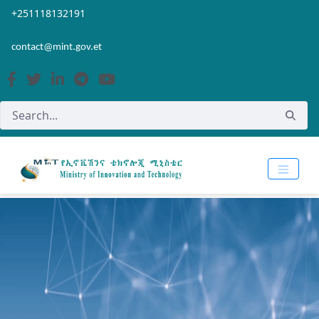
Skip to Main Content
Open Accessibility Menu
+251118132191
contact@mint.gov.et