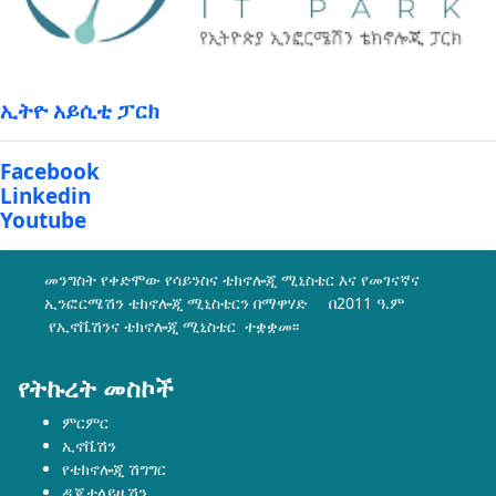
ኢትዮ አይሲቲ ፓርክ
Facebook
Linkedin
Youtube
መንግስት የቀድሞው የሳይንስና ቴክኖሎጂ ሚኒስቴር እና የመገናኛና
ኢንፎርሜሽን ቴክኖሎጂ ሚኒስቴርን በማዋሃድ በ2011 ዓ.ም
የኢኖቬሽንና ቴክኖሎጂ ሚኒስቴር ተቋቋመ፡፡
የትኩረት መስኮች
ምርምር
ኢኖቬሽን
የቴክኖሎጂ ሽግግር
ዲጂታላይዜሽን