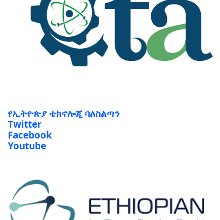
የኢትዮጵያ ቴክኖሎጂ ባለስልጣን
Twitter
Facebook
Youtube