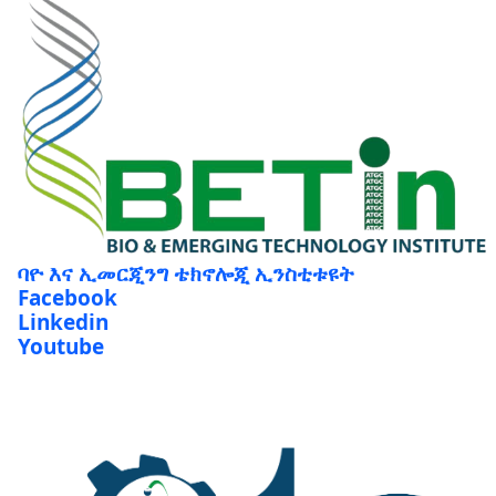
ባዮ እና ኢመርጂንግ ቴክኖሎጂ ኢንስቲቱዩት
Facebook
Linkedin
Youtube