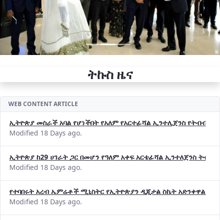
ትኩስ ዜና
WEB CONTENT ARTICLE
ኢትዮጵያ መስራች አባል የሆነችበት የአለም የአርተፊሻል ኢንተሊጀንስ የትብብር ድርጅት (
Modified 18 Days ago.
ኢትዮጵያ ከ29 ሀገራት ጋር በመሆን የዓለም አቀፍ አርቴፊሻል ኢንተለጀንስ ትብብ
Modified 18 Days ago.
የተባበሩት አረብ ኤምሬቶች ሚኒስትር የኢትዮጵያን ዲጂታል ስኬት አድንቀዋል —የ
Modified 18 Days ago.