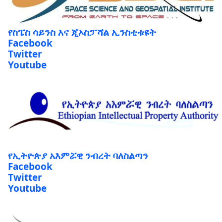
የስፔስ ሳይንስ እና ጂኦስፓሻል ኢንስቲቱዩት
Facebook
Twitter
Youtube
የኢትዮጵያ አእምሯዊ ንብረት ባለስልጣን
Facebook
Twitter
Youtube