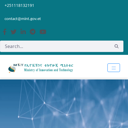
Skip to Main Content
Open Accessibility Menu
+251118132191
contact@mint.gov.et