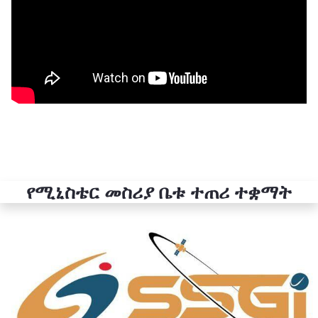
የሚኒስቴር መስሪያ ቤቱ ተጠሪ ተቋማት