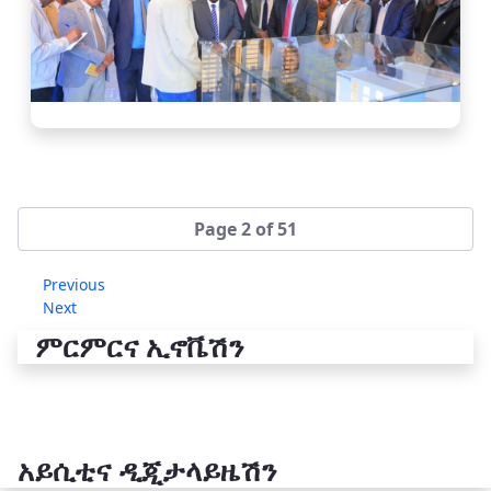
Page 2 of 51
Previous
Next
ምርምርና ኢኖቬሽን
አይሲቲና ዲጂታላይዜሽን