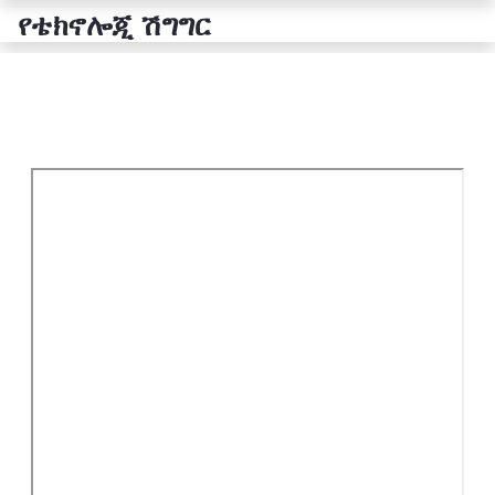
የቴክኖሎጂ ሽግግር