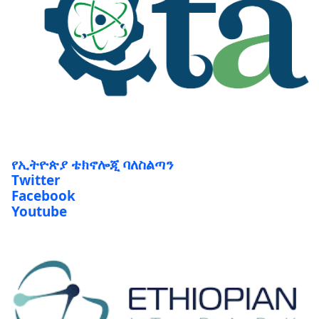
የኢትዮጵያ ቴክኖሎጂ ባለስልጣን
Twitter
Facebook
Youtube