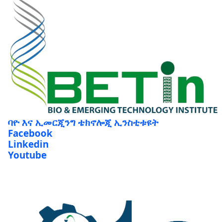
ባዮ እና ኢመርጂንግ ቴክኖሎጂ ኢንስቲቱዩት
Facebook
Linkedin
Youtube