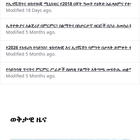
የኢኖቬሽንና ቴክኖሎጂ ሚኒስቴር የ2018 በጀት ዓመት የዕቅድ አፈጻጸምና የቀጣይ 
Modified 18 Days ago.
ኢትዮጵያና አልጄሪያ በምርምር፣ በልማትና በስታርታፕ ዘርፎች በጋራ ለመስራት መከሩ
Modified 5 Months ago.
የ2026 የአፍሪካ የሳይንስ፣ ቴክኖሎጂ እና ኢኖቬሽን ሳምንት በታላቅ ድምቀት ተጠና
Modified 5 Months ago.
የሳይንሳዊ ጥናትና ምርምር ሥራዎች ለዘላቂ የልማት አቅጣጫ መፍትሔ ጠቋሚ መ
Modified 5 Months ago.
ወቅታዊ ዜና