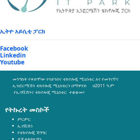
ኢትዮ አይሲቲ ፓርክ
Facebook
Linkedin
Youtube
መንግስት የቀድሞው የሳይንስና ቴክኖሎጂ ሚኒስቴር እና የመገናኛና
ኢንፎርሜሽን ቴክኖሎጂ ሚኒስቴርን በማዋሃድ በ2011 ዓ.ም
የኢኖቬሽንና ቴክኖሎጂ ሚኒስቴር ተቋቋመ፡፡
የትኩረት መስኮች
ምርምር
ኢኖቬሽን
የቴክኖሎጂ ሽግግር
ዲጂታላይዜሽን