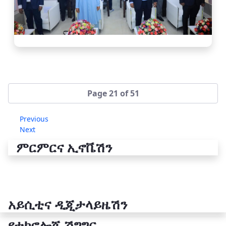
Page 21 of 51
Previous
Next
ምርምርና ኢኖቬሽን
አይሲቲና ዲጂታላይዜሽን
የቴክኖሎጂ ሽግግር