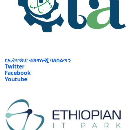
የኢትዮጵያ ቴክኖሎጂ ባለስልጣን
Twitter
Facebook
Youtube