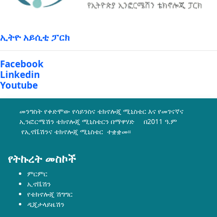
ኢትዮ አይሲቲ ፓርክ
Facebook
Linkedin
Youtube
መንግስት የቀድሞው የሳይንስና ቴክኖሎጂ ሚኒስቴር እና የመገናኛና
ኢንፎርሜሽን ቴክኖሎጂ ሚኒስቴርን በማዋሃድ በ2011 ዓ.ም
የኢኖቬሽንና ቴክኖሎጂ ሚኒስቴር ተቋቋመ፡፡
የትኩረት መስኮች
ምርምር
ኢኖቬሽን
የቴክኖሎጂ ሽግግር
ዲጂታላይዜሽን