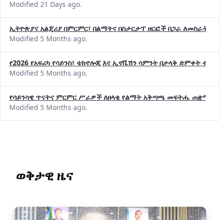
Modified 21 Days ago.
ኢትዮጵያና አልጄሪያ በምርምር፣ በልማትና በስታርታፕ ዘርፎች በጋራ ለመስራት መከሩ
Modified 5 Months ago.
የ2026 የአፍሪካ የሳይንስ፣ ቴክኖሎጂ እና ኢኖቬሽን ሳምንት በታላቅ ድምቀት ተጠና
Modified 5 Months ago.
የሳይንሳዊ ጥናትና ምርምር ሥራዎች ለዘላቂ የልማት አቅጣጫ መፍትሔ ጠቋሚ መ
Modified 5 Months ago.
ወቅታዊ ዜና