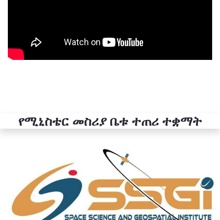
የሚኒስቴር መስሪያ ቤቱ ተጠሪ ተቋማት