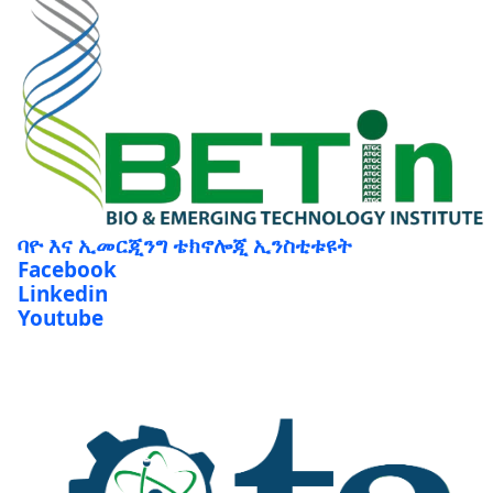
ባዮ እና ኢመርጂንግ ቴክኖሎጂ ኢንስቲቱዩት
Facebook
Linkedin
Youtube