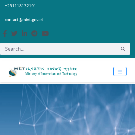
Skip to Main Content
Open Accessibility Menu
+251118132191
contact@mint.gov.et