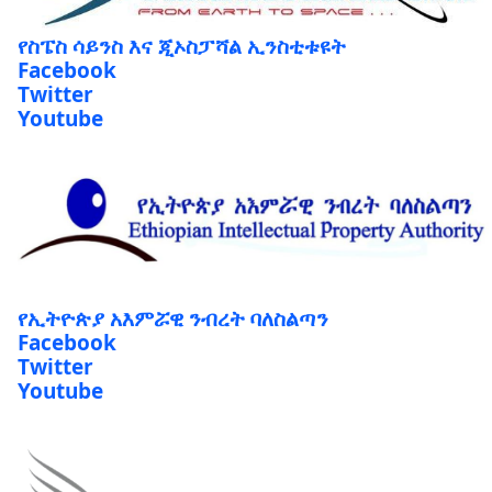
የስፔስ ሳይንስ እና ጂኦስፓሻል ኢንስቲቱዩት
Facebook
Twitter
Youtube
የኢትዮጵያ አእምሯዊ ንብረት ባለስልጣን
Facebook
Twitter
Youtube