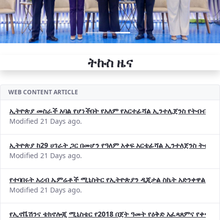
ትኩስ ዜና
WEB CONTENT ARTICLE
ኢትዮጵያ መስራች አባል የሆነችበት የአለም የአርተፊሻል ኢንተሊጀንስ የትብብር ድርጅት (
Modified 21 Days ago.
ኢትዮጵያ ከ29 ሀገራት ጋር በመሆን የዓለም አቀፍ አርቴፊሻል ኢንተለጀንስ ትብብ
Modified 21 Days ago.
የተባበሩት አረብ ኤምሬቶች ሚኒስትር የኢትዮጵያን ዲጂታል ስኬት አድንቀዋል —የ
Modified 21 Days ago.
የኢኖቬሽንና ቴክኖሎጂ ሚኒስቴር የ2018 በጀት ዓመት የዕቅድ አፈጻጸምና የቀጣይ 