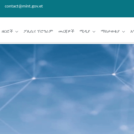
contact@mint.gov.et
ዘርፎች
ፖሊሲና ፕሮግራም
መረጃዎች
ሚዲያ
ማስታወቂያ
አ