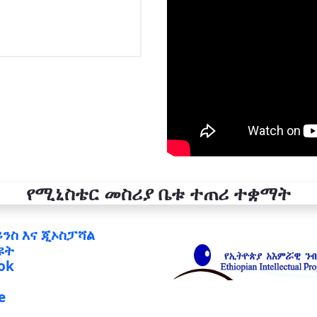
የሚኒስቴር መስሪያ ቤቱ ተጠሪ ተቋማት
ይንስ እና ጂኦስፓሻል
ዩት
ok
e