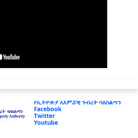
የኢትዮጵያ አእምሯዊ ንብረት ባለስልጣን
Facebook
Twitter
Youtube