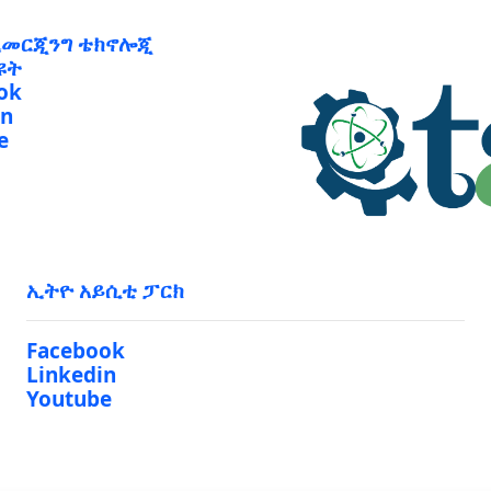
ኢመርጂንግ ቴክኖሎጂ
ዩት
ok
in
e
ኢትዮ አይሲቲ ፓርክ
Facebook
Linkedin
Youtube