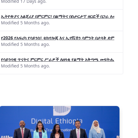
Modified 17 Days ago.
ኢትዮጵያና አልጄሪያ በምርምር፣ በልማትና በስታርታፕ ዘርፎች በጋራ ለመስራት መከሩ፡፡
Modified 5 Months ago.
የ2026 የአፍሪካ የሳይንስ፣ ቴክኖሎጂ እና ኢኖቬሽን ሳምንት በታላቅ ድምቀት ተጠናቀቀ
Modified 5 Months ago.
የሳይንሳዊ ጥናትና ምርምር ሥራዎች ለዘላቂ የልማት አቅጣጫ መፍትሔ ጠቋሚ መሆና
Modified 5 Months ago.