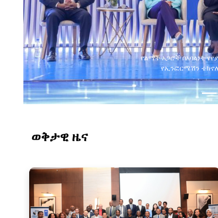
ወቅታዊ ዜና