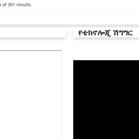
 of 301 results.
የቴክኖሎጂ ሽግግር