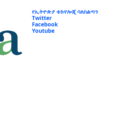
የኢትዮጵያ ቴክኖሎጂ ባለስልጣን
Twitter
Facebook
Youtube