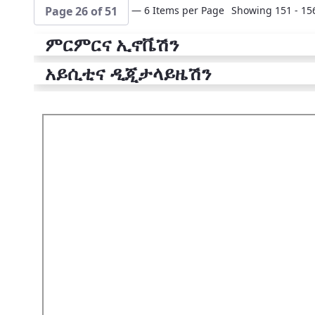
— 6 Items per Page
Showing 151 - 156
Page 26 of 51
ምርምርና ኢኖቬሽን
አይሲቲና ዲጂታላይዜሽን