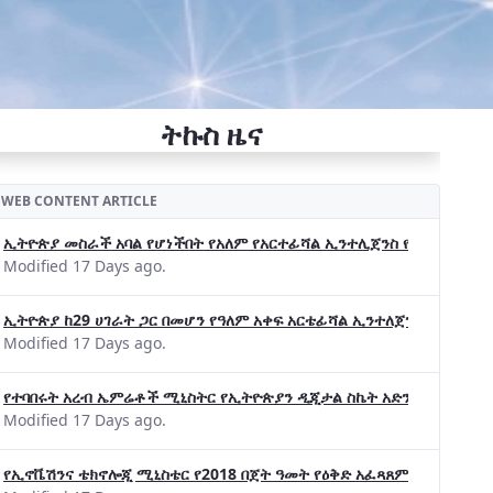
ትኩስ ዜና
WEB CONTENT ARTICLE
ኢትዮጵያ መስራች አባል የሆነችበት የአለም የአርተፊሻል ኢንተሊጀንስ የትብብር ድርጅት (Wo
Modified 17 Days ago.
ኢትዮጵያ ከ29 ሀገራት ጋር በመሆን የዓለም አቀፍ አርቴፊሻል ኢንተለጀንስ ትብብር 
Modified 17 Days ago.
የተባበሩት አረብ ኤምሬቶች ሚኒስትር የኢትዮጵያን ዲጂታል ስኬት አድንቀዋል —የኢት
Modified 17 Days ago.
የኢኖቬሽንና ቴክኖሎጂ ሚኒስቴር የ2018 በጀት ዓመት የዕቅድ አፈጻጸምና የቀጣይ አቅ