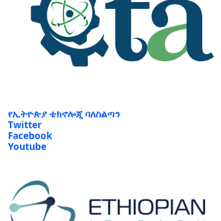
የኢትዮጵያ ቴክኖሎጂ ባለስልጣን
Twitter
Facebook
Youtube