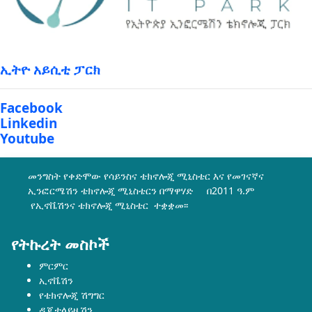
ኢትዮ አይሲቲ ፓርክ
Facebook
Linkedin
Youtube
መንግስት የቀድሞው የሳይንስና ቴክኖሎጂ ሚኒስቴር እና የመገናኛና
ኢንፎርሜሽን ቴክኖሎጂ ሚኒስቴርን በማዋሃድ በ2011 ዓ.ም
የኢኖቬሽንና ቴክኖሎጂ ሚኒስቴር ተቋቋመ፡፡
የትኩረት መስኮች
ምርምር
ኢኖቬሽን
የቴክኖሎጂ ሽግግር
ዲጂታላይዜሽን