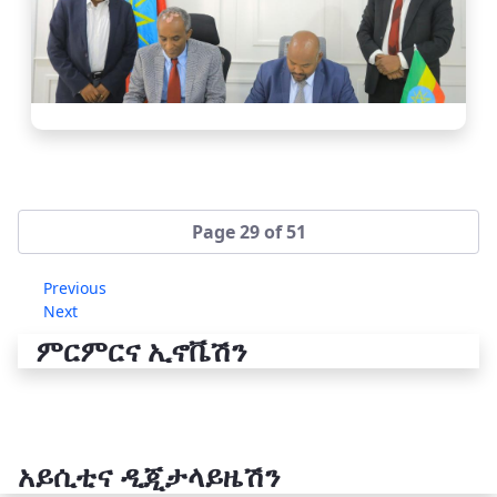
Page 29 of 51
Previous
Next
ምርምርና ኢኖቬሽን
አይሲቲና ዲጂታላይዜሽን