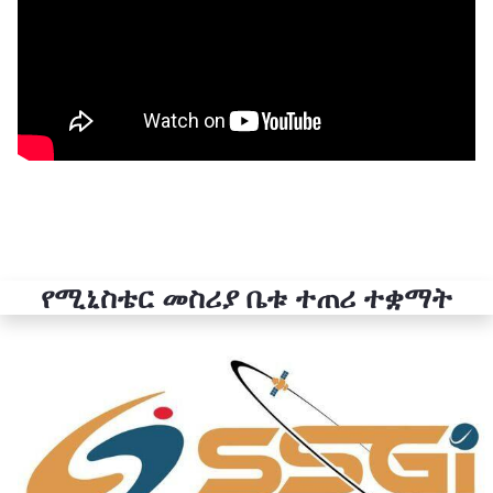
የሚኒስቴር መስሪያ ቤቱ ተጠሪ ተቋማት