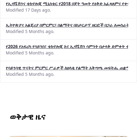
የኢኖቬሽንና ቴክኖሎጂ ሚኒስቴር የ2018 በጀት ዓመት የዕቅድ አፈጻጸምና የቀጣይ 
Modified 17 Days ago.
ኢትዮጵያና አልጄሪያ በምርምር፣ በልማትና በስታርታፕ ዘርፎች በጋራ ለመስራት መከሩ
Modified 5 Months ago.
የ2026 የአፍሪካ የሳይንስ፣ ቴክኖሎጂ እና ኢኖቬሽን ሳምንት በታላቅ ድምቀት ተጠና
Modified 5 Months ago.
የሳይንሳዊ ጥናትና ምርምር ሥራዎች ለዘላቂ የልማት አቅጣጫ መፍትሔ ጠቋሚ መ
Modified 5 Months ago.
ወቅታዊ ዜና