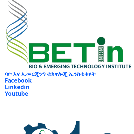
ባዮ እና ኢመርጂንግ ቴክኖሎጂ ኢንስቲቱዩት
Facebook
Linkedin
Youtube