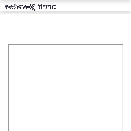
የቴክኖሎጂ ሽግግር