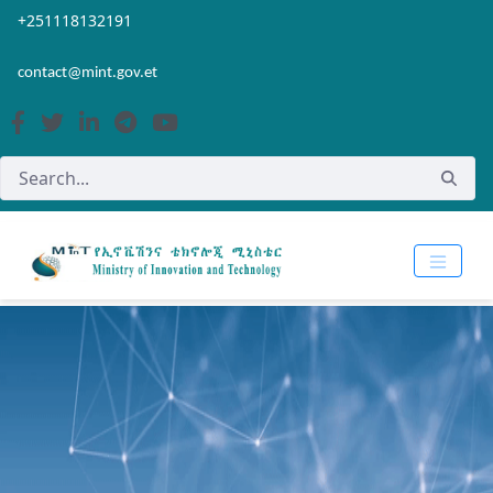
Skip to Main Content
Open Accessibility Menu
+251118132191
contact@mint.gov.et