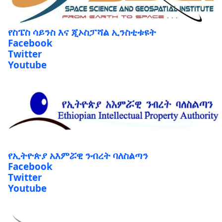
የስፔስ ሳይንስ እና ጂኦስፓሻል ኢንስቲቱዩት
Facebook
Twitter
Youtube
የኢትዮጵያ አእምሯዊ ንብረት ባለስልጣን
Facebook
Twitter
Youtube