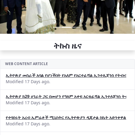
ትኩስ ዜና
WEB CONTENT ARTICLE
ኢትዮጵያ መስራች አባል የሆነችበት የአለም የአርተፊሻል ኢንተሊጀንስ የትብብር ድርጅት (
Modified 17 Days ago.
ኢትዮጵያ ከ29 ሀገራት ጋር በመሆን የዓለም አቀፍ አርቴፊሻል ኢንተለጀንስ ትብብ
Modified 17 Days ago.
የተባበሩት አረብ ኤምሬቶች ሚኒስትር የኢትዮጵያን ዲጂታል ስኬት አድንቀዋል —የ
Modified 17 Days ago.