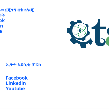
ኢመርጂንግ ቴክኖሎጂ
ዩት
ok
in
e
ኢትዮ አይሲቲ ፓርክ
Facebook
Linkedin
Youtube