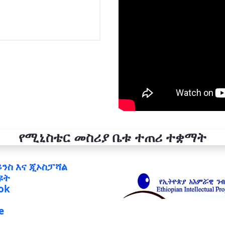
የሚኒስቴር መስሪያ ቤቱ ተጠሪ ተቋማት
ይንስ እና ጂኦስፓሻል
ዩት
ok
e