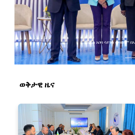
የልማት አጋሮች በአባልነት የየ
የኢንፎርሜሽን ቴክኖሎ
ወቅታዊ ዜና