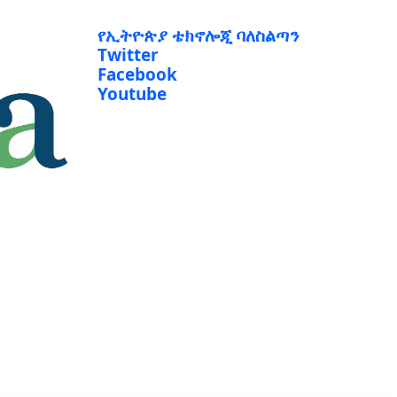
የኢትዮጵያ ቴክኖሎጂ ባለስልጣን
Twitter
Facebook
Youtube