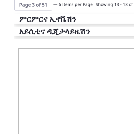
— 6 Items per Page
Showing 13 - 18 of 
Page 3 of 51
ምርምርና ኢኖቬሽን
አይሲቲና ዲጂታላይዜሽን