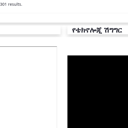
301 results.
የቴክኖሎጂ ሽግግር