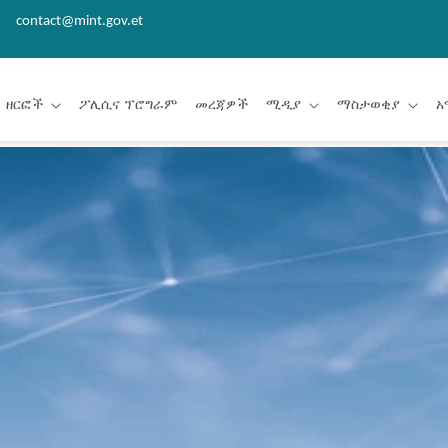
contact@mint.gov.et
ዘርፎች
ፖሊሲና ፕሮግራም
መረጃዎች
ሚዲያ
ማስታወቂያ
አ