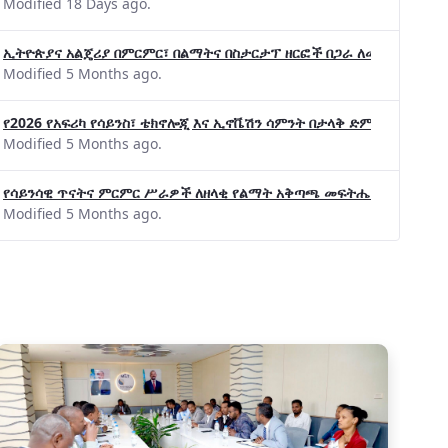
Modified 18 Days ago.
ኢትዮጵያና አልጄሪያ በምርምር፣ በልማትና በስታርታፕ ዘርፎች በጋራ ለመስራት መከሩ፡፡
Modified 5 Months ago.
የ2026 የአፍሪካ የሳይንስ፣ ቴክኖሎጂ እና ኢኖቬሽን ሳምንት በታላቅ ድምቀት ተጠናቀቀ
Modified 5 Months ago.
የሳይንሳዊ ጥናትና ምርምር ሥራዎች ለዘላቂ የልማት አቅጣጫ መፍትሔ ጠቋሚ መሆና
Modified 5 Months ago.