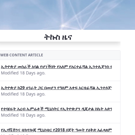
ትኩስ ዜና
WEB CONTENT ARTICLE
ኢትዮጵያ መስራች አባል የሆነችበት የአለም የአርተፊሻል ኢንተሊጀንስ የትብብር ድርጅት (Wo
Modified 18 Days ago.
ኢትዮጵያ ከ29 ሀገራት ጋር በመሆን የዓለም አቀፍ አርቴፊሻል ኢንተለጀንስ ትብብር 
Modified 18 Days ago.
የተባበሩት አረብ ኤምሬቶች ሚኒስትር የኢትዮጵያን ዲጂታል ስኬት አድንቀዋል —የኢት
Modified 18 Days ago.
የኢኖቬሽንና ቴክኖሎጂ ሚኒስቴር የ2018 በጀት ዓመት የዕቅድ አፈጻጸምና የቀጣይ አቅ