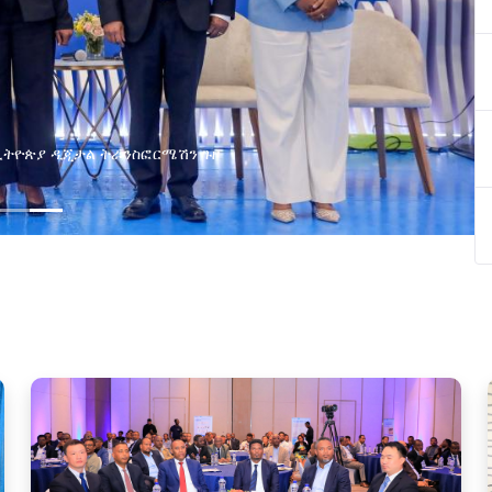
ያዘ የኢኖቬሽን፣የዲጅታል ኢኮኖሚ እና
ጂ የጋራ ግብረሃይል ተቋቋመ