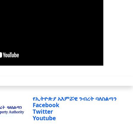
የኢትዮጵያ አእምሯዊ ንብረት ባለስልጣን
Facebook
Twitter
Youtube