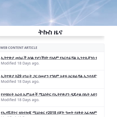
ትኩስ ዜና
WEB CONTENT ARTICLE
ኢትዮጵያ መስራች አባል የሆነችበት የአለም የአርተፊሻል ኢንተሊጀንስ የትብብር ድርጅት (Wo
Modified 18 Days ago.
ኢትዮጵያ ከ29 ሀገራት ጋር በመሆን የዓለም አቀፍ አርቴፊሻል ኢንተለጀንስ ትብብር 
Modified 18 Days ago.
የተባበሩት አረብ ኤምሬቶች ሚኒስትር የኢትዮጵያን ዲጂታል ስኬት አድንቀዋል —የኢት
Modified 18 Days ago.
የኢኖቬሽንና ቴክኖሎጂ ሚኒስቴር የ2018 በጀት ዓመት የዕቅድ አፈጻጸምና የቀጣይ አቅ