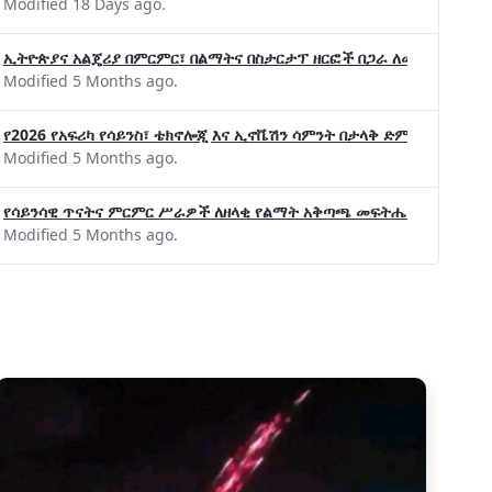
Modified 18 Days ago.
ኢትዮጵያና አልጄሪያ በምርምር፣ በልማትና በስታርታፕ ዘርፎች በጋራ ለመስራት መከሩ፡፡
Modified 5 Months ago.
የ2026 የአፍሪካ የሳይንስ፣ ቴክኖሎጂ እና ኢኖቬሽን ሳምንት በታላቅ ድምቀት ተጠናቀቀ
Modified 5 Months ago.
የሳይንሳዊ ጥናትና ምርምር ሥራዎች ለዘላቂ የልማት አቅጣጫ መፍትሔ ጠቋሚ መሆና
Modified 5 Months ago.