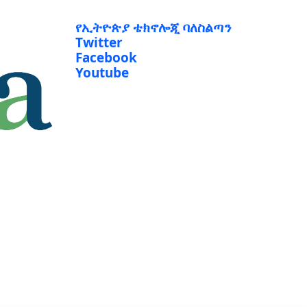
የኢትዮጵያ ቴክኖሎጂ ባለስልጣን
Twitter
Facebook
Youtube