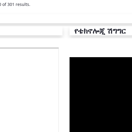
 of 301 results.
የቴክኖሎጂ ሽግግር