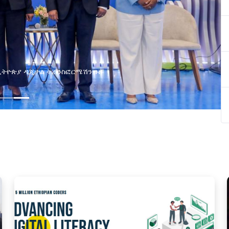
ያዘ የኢኖቬሽን፣የዲጅታል ኢኮኖሚ እና
ጂ የጋራ ግብረሃይል ተቋቋመ