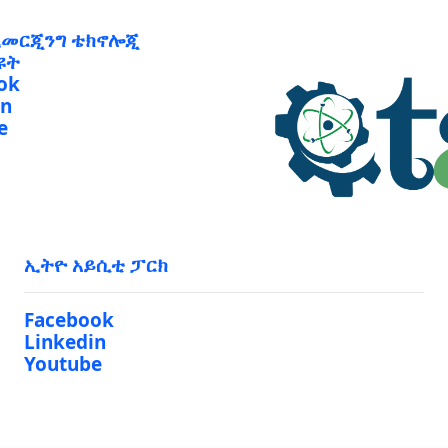
ኢመርጂንግ ቴክኖሎጂ
ዩት
ok
in
e
ኢትዮ አይሲቲ ፓርክ
Facebook
Linkedin
Youtube