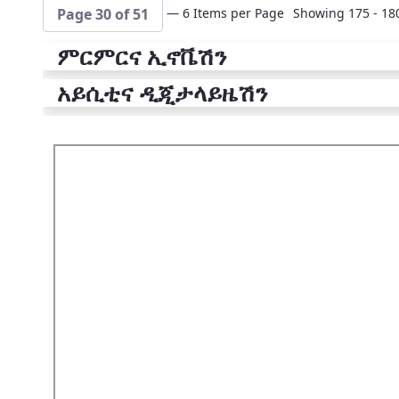
— 6 Items per Page
Showing 175 - 180
Page 30 of 51
ምርምርና ኢኖቬሽን
አይሲቲና ዲጂታላይዜሽን