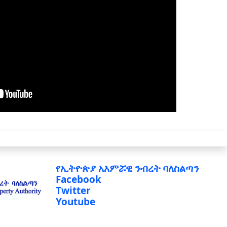
የኢትዮጵያ አእምሯዊ ንብረት ባለስልጣን
Facebook
Twitter
Youtube