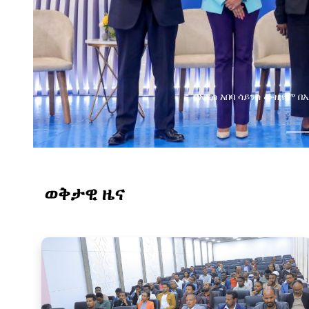
የልማት አጋሮች በአባልነት የየ
የኢንፎርሜሽን ቴክኖሎ
ወቅታዊ ዜና