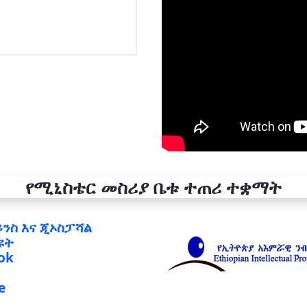
የሚኒስቴር መስሪያ ቤቱ ተጠሪ ተቋማት
ይንስ እና ጂኦስፓሻል
ዩት
ok
e