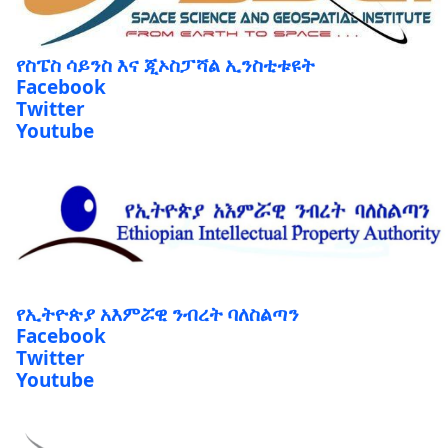
የስፔስ ሳይንስ እና ጂኦስፓሻል ኢንስቲቱዩት
Facebook
Twitter
Youtube
የኢትዮጵያ አእምሯዊ ንብረት ባለስልጣን
Facebook
Twitter
Youtube