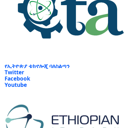
የኢትዮጵያ ቴክኖሎጂ ባለስልጣን
Twitter
Facebook
Youtube