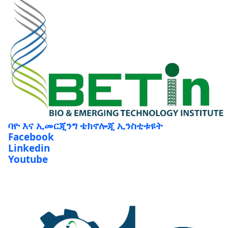
ባዮ እና ኢመርጂንግ ቴክኖሎጂ ኢንስቲቱዩት
Facebook
Linkedin
Youtube