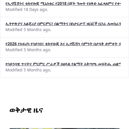
የኢኖቬሽንና ቴክኖሎጂ ሚኒስቴር የ2018 በጀት ዓመት የዕቅድ አፈጻጸምና የቀጣይ 
Modified 18 Days ago.
ኢትዮጵያና አልጄሪያ በምርምር፣ በልማትና በስታርታፕ ዘርፎች በጋራ ለመስራት መከሩ
Modified 5 Months ago.
የ2026 የአፍሪካ የሳይንስ፣ ቴክኖሎጂ እና ኢኖቬሽን ሳምንት በታላቅ ድምቀት ተጠና
Modified 5 Months ago.
የሳይንሳዊ ጥናትና ምርምር ሥራዎች ለዘላቂ የልማት አቅጣጫ መፍትሔ ጠቋሚ መ
Modified 5 Months ago.
ወቅታዊ ዜና