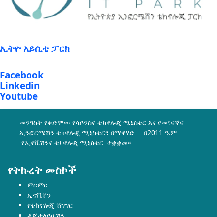
ኢትዮ አይሲቲ ፓርክ
Facebook
Linkedin
Youtube
መንግስት የቀድሞው የሳይንስና ቴክኖሎጂ ሚኒስቴር እና የመገናኛና
ኢንፎርሜሽን ቴክኖሎጂ ሚኒስቴርን በማዋሃድ በ2011 ዓ.ም
የኢኖቬሽንና ቴክኖሎጂ ሚኒስቴር ተቋቋመ፡፡
የትኩረት መስኮች
ምርምር
ኢኖቬሽን
የቴክኖሎጂ ሽግግር
ዲጂታላይዜሽን