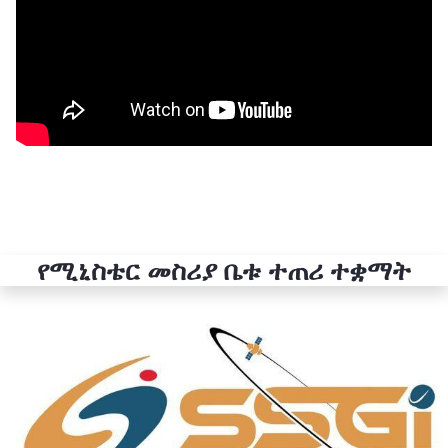
የሚኒስቴር መስሪያ ቤቱ ተጠሪ ተቋማት