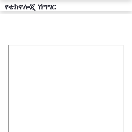
የቴክኖሎጂ ሽግግር