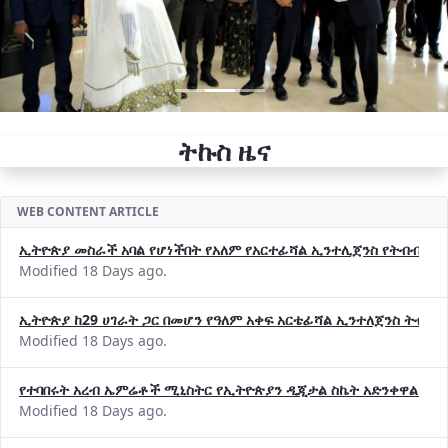
ትኩስ ዜና
WEB CONTENT ARTICLE
ኢትዮጵያ መስራች አባል የሆነችበት የአለም የአርተፊሻል ኢንተሊጀንስ የትብብር ድርጅት (
Modified 18 Days ago.
ኢትዮጵያ ከ29 ሀገራት ጋር በመሆን የዓለም አቀፍ አርቴፊሻል ኢንተለጀንስ ትብብ
Modified 18 Days ago.
የተባበሩት አረብ ኤምሬቶች ሚኒስትር የኢትዮጵያን ዲጂታል ስኬት አድንቀዋል —የ
Modified 18 Days ago.