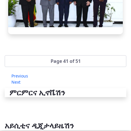
Page 41 of 51
Previous
Next
ምርምርና ኢኖቬሽን
አይሲቲና ዲጂታላይዜሽን