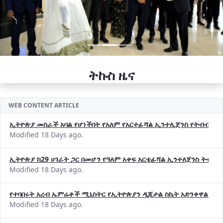
ትኩስ ዜና
WEB CONTENT ARTICLE
ኢትዮጵያ መስራች አባል የሆነችበት የአለም የአርተፊሻል ኢንተሊጀንስ የትብብር ድርጅት (
Modified 18 Days ago.
ኢትዮጵያ ከ29 ሀገራት ጋር በመሆን የዓለም አቀፍ አርቴፊሻል ኢንተለጀንስ ትብብ
Modified 18 Days ago.
የተባበሩት አረብ ኤምሬቶች ሚኒስትር የኢትዮጵያን ዲጂታል ስኬት አድንቀዋል —የ
Modified 18 Days ago.