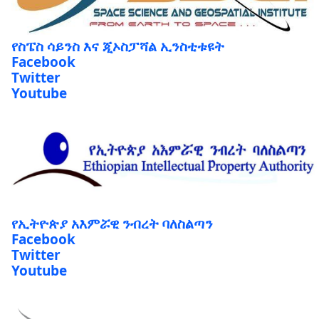
የስፔስ ሳይንስ እና ጂኦስፓሻል ኢንስቲቱዩት
Facebook
Twitter
Youtube
የኢትዮጵያ አእምሯዊ ንብረት ባለስልጣን
Facebook
Twitter
Youtube