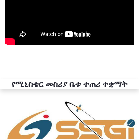
የሚኒስቴር መስሪያ ቤቱ ተጠሪ ተቋማት