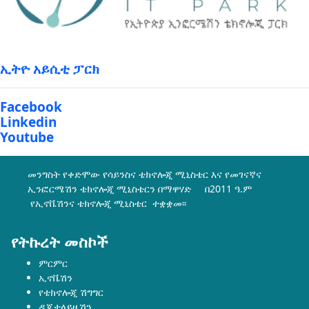
ኢትዮ አይሲቲ ፓርክ
Facebook
Linkedin
Youtube
መንግስት የቀድሞው የሳይንስና ቴክኖሎጂ ሚኒስቴር እና የመገናኛና
ኢንፎርሜሽን ቴክኖሎጂ ሚኒስቴርን በማዋሃድ በ2011 ዓ.ም
የኢኖቬሽንና ቴክኖሎጂ ሚኒስቴር ተቋቋመ፡፡
የትኩረት መስኮች
ምርምር
ኢኖቬሽን
የቴክኖሎጂ ሽግግር
ዲጂታላይዜሽን