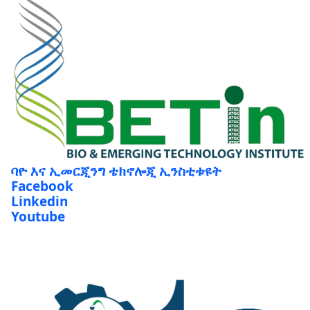
ባዮ እና ኢመርጂንግ ቴክኖሎጂ ኢንስቲቱዩት
Facebook
Linkedin
Youtube