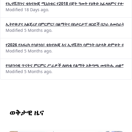
የኢኖቬሽንና ቴክኖሎጂ ሚኒስቴር የ2018 በጀት ዓመት የዕቅድ አፈጻጸምና የቀጣይ 
Modified 18 Days ago.
ኢትዮጵያና አልጄሪያ በምርምር፣ በልማትና በስታርታፕ ዘርፎች በጋራ ለመስራት መከሩ
Modified 5 Months ago.
የ2026 የአፍሪካ የሳይንስ፣ ቴክኖሎጂ እና ኢኖቬሽን ሳምንት በታላቅ ድምቀት ተጠና
Modified 5 Months ago.
የሳይንሳዊ ጥናትና ምርምር ሥራዎች ለዘላቂ የልማት አቅጣጫ መፍትሔ ጠቋሚ መ
Modified 5 Months ago.
ወቅታዊ ዜና