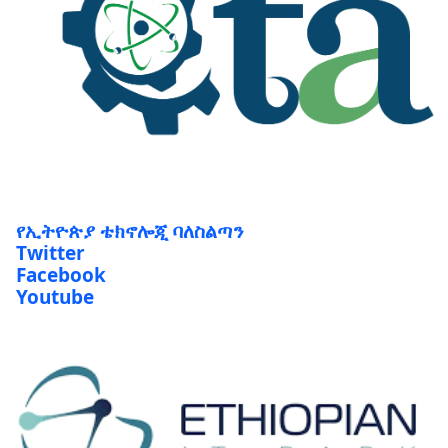
የኢትዮጵያ ቴክኖሎጂ ባለስልጣን
Twitter
Facebook
Youtube