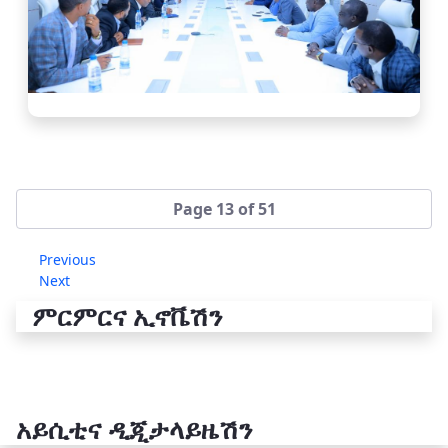
Page 13 of 51
Previous
Next
ምርምርና ኢኖቬሽን
አይሲቲና ዲጂታላይዜሽን