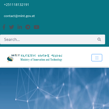
Skip to Main Content
Open Accessibility Menu
+251118132191
contact@mint.gov.et