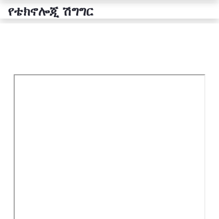
የቴክኖሎጂ ሽግግር