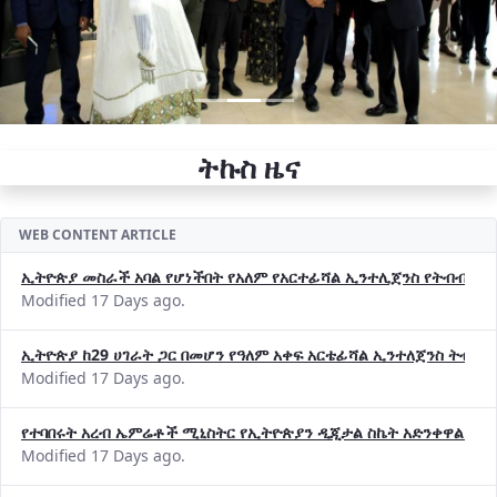
ትኩስ ዜና
WEB CONTENT ARTICLE
ኢትዮጵያ መስራች አባል የሆነችበት የአለም የአርተፊሻል ኢንተሊጀንስ የትብብር ድርጅት (
Modified 17 Days ago.
ኢትዮጵያ ከ29 ሀገራት ጋር በመሆን የዓለም አቀፍ አርቴፊሻል ኢንተለጀንስ ትብብ
Modified 17 Days ago.
የተባበሩት አረብ ኤምሬቶች ሚኒስትር የኢትዮጵያን ዲጂታል ስኬት አድንቀዋል —የ
Modified 17 Days ago.
የኢኖቬሽንና ቴክኖሎጂ ሚኒስቴር የ2018 በጀት ዓመት የዕቅድ አፈጻጸምና የቀጣይ 