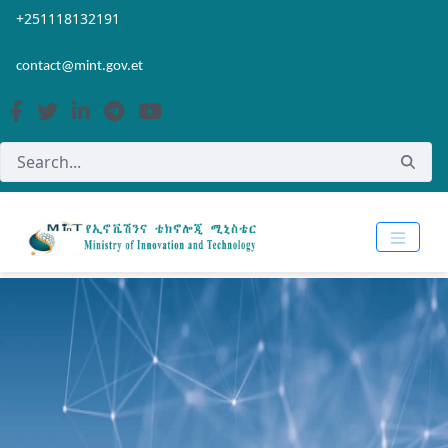
Skip to Main Content
Open Accessibility Menu
+251118132191
contact@mint.gov.et