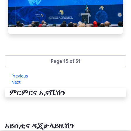
Page 15 of 51
Previous
Next
ምርምርና ኢኖቬሽን
አይሲቲና ዲጂታላይዜሽን
የቴክኖሎጂ ሽግግር