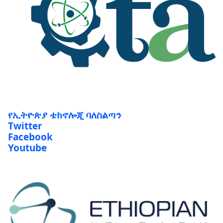
የኢትዮጵያ ቴክኖሎጂ ባለስልጣን
Twitter
Facebook
Youtube