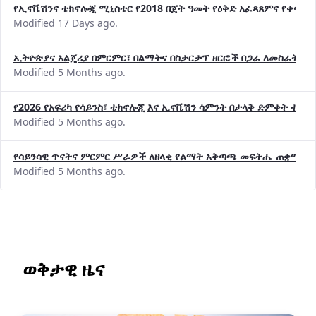
Modified 17 Days ago.
ኢትዮጵያና አልጄሪያ በምርምር፣ በልማትና በስታርታፕ ዘርፎች በጋራ ለመስራት መከሩ
Modified 5 Months ago.
የ2026 የአፍሪካ የሳይንስ፣ ቴክኖሎጂ እና ኢኖቬሽን ሳምንት በታላቅ ድምቀት ተጠና
Modified 5 Months ago.
የሳይንሳዊ ጥናትና ምርምር ሥራዎች ለዘላቂ የልማት አቅጣጫ መፍትሔ ጠቋሚ መ
Modified 5 Months ago.
ወቅታዊ ዜና