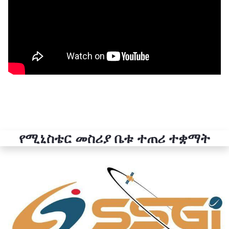
የሚኒስቴር መስሪያ ቤቱ ተጠሪ ተቋማት