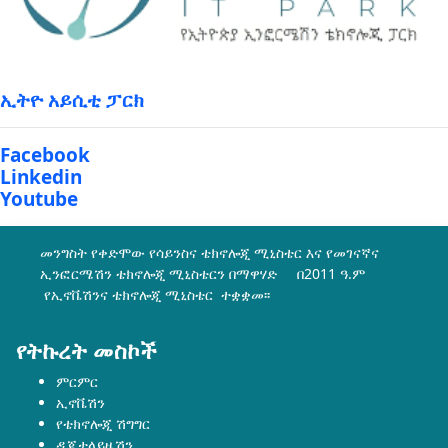
ኢትዮ አይሲቲ ፓርክ
Facebook
Linkedin
Youtube
መንግስት የቀድሞው የሳይንስና ቴክኖሎጂ ሚኒስቴር እና የመገናኛና
ኢንፎርሜሽን ቴክኖሎጂ ሚኒስቴርን በማዋሃድ በ2011 ዓ.ም
የኢኖቬሽንና ቴክኖሎጂ ሚኒስቴር ተቋቋመ፡፡
የትኩረት መስኮች
ምርምር
ኢኖቬሽን
የቴክኖሎጂ ሽግግር
ዲጂታላይዜሽን