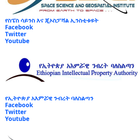
የስፔስ ሳይንስ እና ጂኦስፓሻል ኢንስቲቱዩት
Facebook
Twitter
Youtube
የኢትዮጵያ አእምሯዊ ንብረት ባለስልጣን
Facebook
Twitter
Youtube