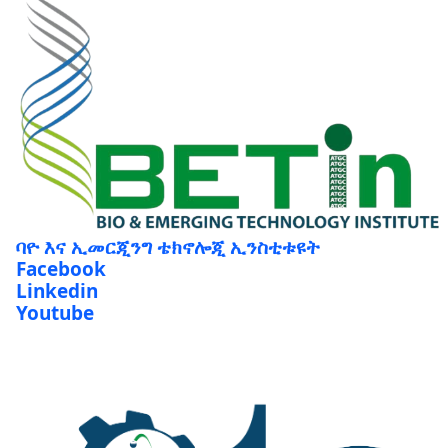
ባዮ እና ኢመርጂንግ ቴክኖሎጂ ኢንስቲቱዩት
Facebook
Linkedin
Youtube